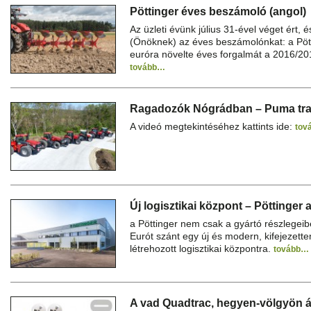
Pöttinger éves beszámoló (angol)
Az üzleti évünk július 31-ével véget ért, 
(Önöknek) az éves beszámolónkat: a Pött
euróra növelte éves forgalmát a 2016/20
tovább…
Ragadozók Nógrádban – Puma tra
A videó megtekintéséhez kattints ide:
tov
Új logisztikai központ – Pöttinger 
a Pöttinger nem csak a gyártó részlegeib
Eurót szánt egy új és modern, kifejezett
létrehozott logisztikai központra.
tovább…
A vad Quadtrac, hegyen-völgyön á