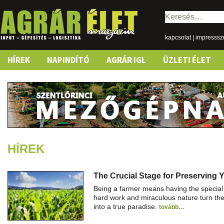
Keresés:
kapcsolat
|
impresss
Skip
HÍREK
NAPINDÍTÓ
AGRÁR IGL
ÜZLETI ÉLET
to
content
HÍREK
The Crucial Stage for Preserving Y
Being a farmer means having the special 
hard work and miraculous nature turn the
into a true paradise.
tovább…