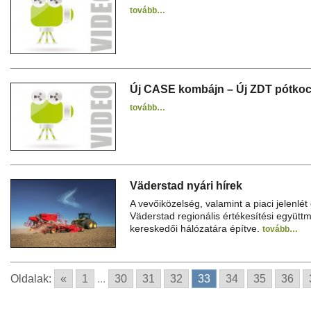
tovább…
Új CASE kombájn – Új ZDT pótkocs
tovább…
Väderstad nyári hírek
A vevőiközelség, valamint a piaci jelenlé
Väderstad regionális értékesítési együtt
kereskedői hálózatára építve.
tovább…
Oldalak:
«
1
...
30
31
32
33
34
35
36