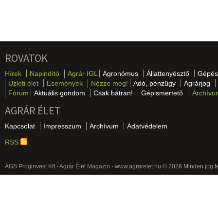
ROVATOK
Hírek
Napindító
Agrár IGL
Agronómus
Állattenyésztő
Gépés
Üzleti élet
Események
Nézze meg!
Adó, pénzügy
Agrárjog
Fórum
Aktuális gondom
Csak bátran!
Gépismertető
Archívu
AGRÁR ÉLET
Kapcsolat
Impresszum
Archívum
Adatvédelem
RSS
AGS Proginvest Kft.- Agrár Élet Magazin - www.agrarelet.hu © 2026 Minden jog f