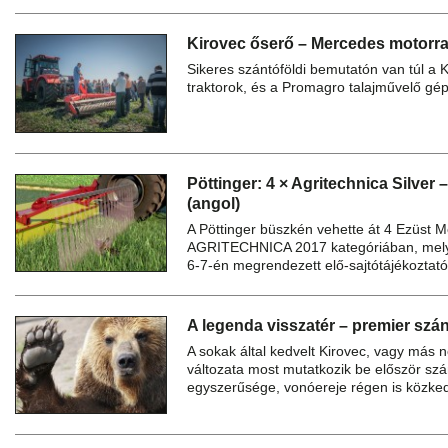
Kirovec őserő – Mercedes motorra
Sikeres szántóföldi bemutatón van túl a 
traktorok, és a Promagro talajművelő gé
Pöttinger: 4 × Agritechnica Silver 
(angol)
A Pöttinger büszkén vehette át 4 Ezüst M
AGRITECHNICA 2017 kategóriában, mely
6-7-én megrendezett elő-sajtótájékoztató
A legenda visszatér – premier szá
A sokak által kedvelt Kirovec, vagy más 
változata most mutatkozik be először sz
egyszerűsége, vonóereje régen is közkedv