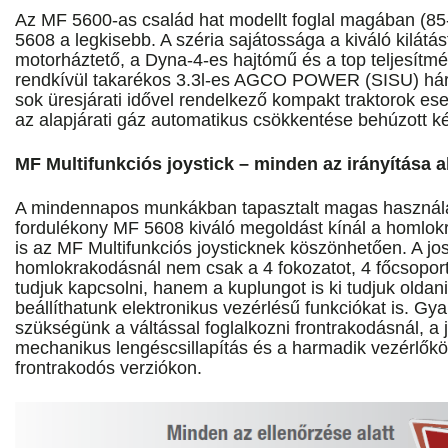
Az MF 5600-as család hat modellt foglal magában (85
5608 a legkisebb. A széria sajátossága a kiváló kilátást
motorháztető, a Dyna-4-es hajtómű és a top teljesítm
rendkívül takarékos 3.3l-es AGCO POWER (SISU) há
sok üresjárati idővel rendelkező kompakt traktorok es
az alapjárati gáz automatikus csökkentése behúzott ké
MF Multifunkciós joystick – minden az irányítása al
A mindennapos munkákban tapasztalt magas használati
fordulékony MF 5608 kiváló megoldást kínál a homl
is az MF Multifunkciós joysticknek köszönhetően. A jo
homlokrakodásnál nem csak a 4 fokozatot, 4 főcsoporto
tudjuk kapcsolni, hanem a kuplungot is ki tudjuk oldan
beállíthatunk elektronikus vezérlésű funkciókat is. Gya
szükségünk a váltással foglalkozni frontrakodásnál, a 
mechanikus lengéscsillapítás és a harmadik vezérlőkör
frontrakodós verziókon.