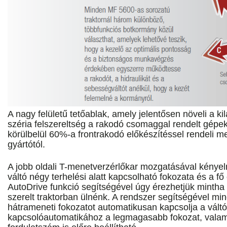
A nagy felületű tetőablak, amely jelentősen növeli a ki
széria felszereltség a rakodó csomaggal rendelt gépe
körülbelül 60%-a frontrakodó előkészítéssel rendeli m
gyártótól.
A jobb oldali T-menetverzérlőkar mozgatásával kénye
váltó négy terhelési alatt kapcsolható fokozata és a fő 
AutoDrive funkció segítségével úgy érezhetjük mintha
szerelt traktorban ülnénk. A rendszer segítségével min
hátrameneti fokozatot automatikusan kapcsolja a vált
kapcsolóautomatikához a legmagasabb fokozat, valami