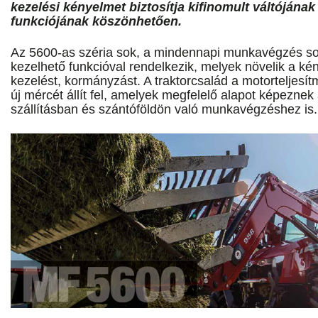
kezelési kényelmet biztosítja kifinomult váltóján
funkciójának köszönhetően.
Az 5600-as széria sok, a mindennapi munkavégzés so
kezelhető funkcióval rendelkezik, melyek növelik a ké
kezelést, kormányzást. A traktorcsalád a motorteljesí
új mércét állít fel, amelyek megfelelő alapot képeznek 
szállításban és szántóföldön való munkavégzéshez is.