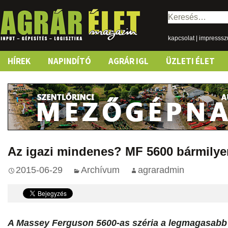
Keresés:
kapcsolat
|
impresss
Skip
HÍREK
NAPINDÍTÓ
AGRÁR IGL
ÜZLETI ÉLET
to
content
Az igazi mindenes? MF 5600 bármilye
2015-06-29
Archívum
agraradmin
A Massey Ferguson 5600-as széria a legmagasabb