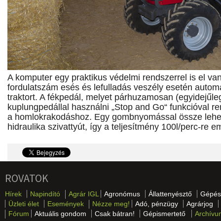
A komputer egy praktikus védelmi rendszerrel is el van 
fordulatszám esés és lefulladás veszély esetén autom
traktort. A fékpedál, melyet párhuzamosan (egyidejűle
kuplungpedállal használni „Stop and Go“ funkcióval re
a homlokrakodáshoz. Egy gombnyomással össze lehet
hidraulika szivattyút, így a teljesítmény 100l/perc-re e
ROVATOK
Hírek
Napindító
Agrár IGL
Agronómus
Állattenyésztő
Gépés
Üzleti élet
Események
Nézze meg!
Adó, pénzügy
Agrárjog
Fórum
Aktuális gondom
Csak bátran!
Gépismertető
Archívu