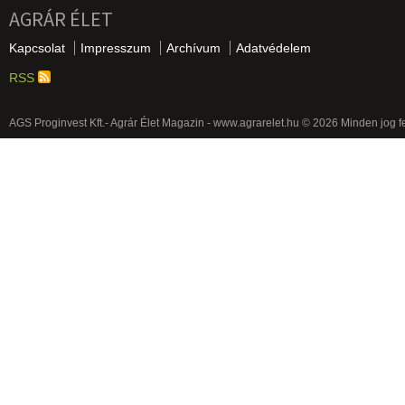
AGRÁR ÉLET
Kapcsolat
Impresszum
Archívum
Adatvédelem
RSS
AGS Proginvest Kft.- Agrár Élet Magazin - www.agrarelet.hu © 2026 Minden jog f