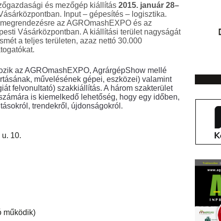
azdasági és mezőgép kiállítás
2015. január 28–
sárközpontban. Input – gépesítés – logisztika.
rül megrendezésre az AGROmashEXPO és az
 Vásárközpontban. A kiállítási terület nagyságát
mét a teljes területen, azaz nettó 30.000
átogatókat.
tlakozik az AGROmashEXPO, AgrárgépShow mellé
artásának, művelésének gépei, eszközei) valamint
iát felvonultató) szakkiállítás. A három szakterület
számára is kiemelkedő lehetőség, hogy egy időben,
tásokról, trendekről, újdonságokról.
 u. 10.
ció működik)