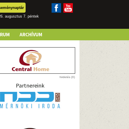
seménynaptár
6. augusztus 7. péntek
ÓRUM
ARCHÍVUM
Partnereink