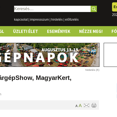
E
Keresés:
202
kapcsolat
|
impressszum
|
hirdetés
|
előfizetés
GL
ÜZLETI ÉLET
ESEMÉNYEK
NÉZZE MEG!
F
gépShow, MagyarKert,
n
A
A