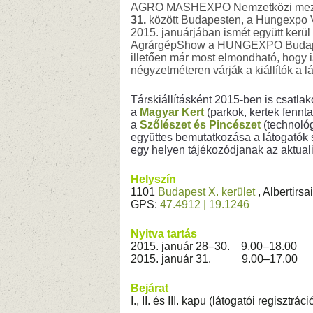
AGRO MASHEXPO Nemzetközi mezőg
31.
között Budapesten, a Hungexpo Vá
2015. januárjában ismét együtt ke
AgrárgépShow a HUNGEXPO Budapesti
illetően már most elmondható, hogy is
négyzetméteren várják a kiállítók a l
Társkiállításként 2015-ben is csa
a
Magyar Kert
(parkok, kertek fennt
a
Szőlészet és Pincészet
(technológ
együttes bemutatkozása a látogatók 
egy helyen tájékozódjanak az aktuali
Helyszín
1101
Budapest
X. kerület
, Albertirsai
GPS:
47.4912 | 19.1246
Nyitva tartás
2015. január 28–30. 9.00–18.00
2015. január 31. 9.00–17.00
Bejárat
I., II. és III. kapu (látogatói regisztrá