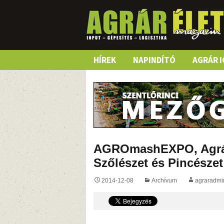
Skip
HÍREK
NAPINDÍTÓ
AGRÁR I
to
content
AGROmashEXPO, Agrár
Szőlészet és Pincészet
2014-12-08
Archívum
agraradmi