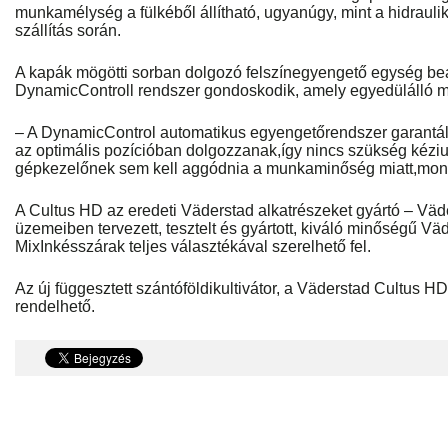
munkamélység a fülkéből állítható, ugyanúgy, mint a hidrauli
szállítás során.
A kapák mögötti sorban dolgozó felszínegyengető egység beá
DynamicControll rendszer gondoskodik, amely egyedülálló m
– A DynamicControl automatikus egyengetőrendszer garantálj
az optimális pozícióban dolgozzanak,így nincs szükség kéziut
gépkezelőnek sem kell aggódnia a munkaminőség miatt,mon
A Cultus HD az eredeti Väderstad alkatrészeket gyártó – V
üzemeiben tervezett, tesztelt és gyártott, kiváló minőségű V
MixInkésszárak teljes választékával szerelhető fel.
Az új függesztett szántóföldikultivátor, a Väderstad Cultus H
rendelhető.