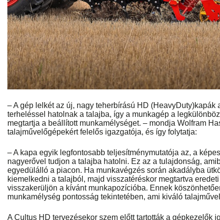
– A gép lelkét az új, nagy teherbírású HD (HeavyDuty)kapák 
terheléssel hatolnak a talajba, így a munkagép a legkülönbö
megtartja a beállított munkamélységet. – mondja Wolfram Has
talajművelőgépekért felelős igazgatója, és így folytatja:
– A kapa egyik legfontosabb teljesítménymutatója az, a képe
nagyerővel tudjon a talajba hatolni. Ez az a tulajdonság, am
egyedülálló a piacon. Ha munkavégzés során akadályba ütköz
kiemelkedni a talajból, majd visszatéréskor megtartva eredeti
visszakerüljön a kívánt munkapozícióba. Ennek köszönhetően
munkamélység pontosság tekintetében, ami kiváló talajművel
A Cultus HD tervezésekor szem előtt tartották a gépkezelők ig