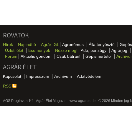
ROVATOK
Hírek
Napindító
Agrár IGL
Agronómus
Állattenyésztő
Gépés
Üzleti élet
Események
Nézze meg!
Adó, pénzügy
Agrárjog
Fórum
Aktuális gondom
Csak bátran!
Gépismertető
Archívu
AGRÁR ÉLET
Kapcsolat
Impresszum
Archívum
Adatvédelem
RSS
AGS Proginvest Kft.- Agrár Élet Magazin - www.agrarelet.hu © 2026 Minden jog f