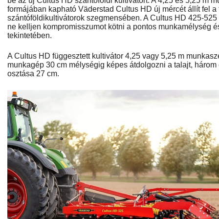
be az új Cultus HD szántóföldi kultivátort. A 4,25 és 5,25 
formájában kapható Väderstad Cultus HD új mércét állít fel a 
szántóföldikultivátorok szegmensében. A Cultus HD 425-525 
ne kelljen kompromisszumot kötni a pontos munkamélység és
tekintetében.
A Cultus HD függesztett kultivátor 4,25 vagy 5,25 m munkas
munkagép 30 cm mélységig képes átdolgozni a talajt, három 
osztása 27 cm.