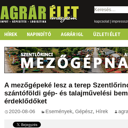
Keresés:
kapcsolat
|
impresss
Skip
HÍREK
NAPINDÍTÓ
AGRÁR IGL
ÜZLETI ÉLET
to
content
A mezőgépeké lesz a terep Szentlőrin
szántóföldi gép- és talajművelési bem
érdeklődőket
2020-08-06
Események
,
Gépész
,
Hírek
agr