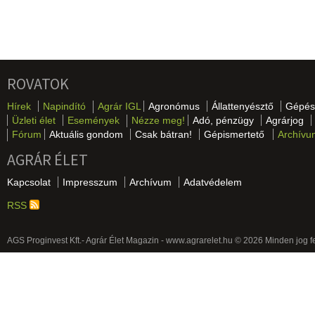
ROVATOK
Hírek
Napindító
Agrár IGL
Agronómus
Állattenyésztő
Gépés
Üzleti élet
Események
Nézze meg!
Adó, pénzügy
Agrárjog
Fórum
Aktuális gondom
Csak bátran!
Gépismertető
Archívu
AGRÁR ÉLET
Kapcsolat
Impresszum
Archívum
Adatvédelem
RSS
AGS Proginvest Kft.- Agrár Élet Magazin - www.agrarelet.hu © 2026 Minden jog f