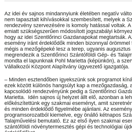
Az idei év sajnos mindannyiunk életében negatív vált
nem tapasztalt kihívásokkal szembesített, melyek a S
rendezvény szervezésére is komoly hatással voltak. A
emiatt szükségszerűen módosított jogszabályi környez
hogy az idei Szentlőrinci Gazdanapokat megtartsák.
esemény iránt érdeklődők minden bizonnyal örömmel f
mégis a mezőgépeké lesz a terep, ugyanis augusztus
megrendezik a Szentlőrinci Szántóföldi Gép- és Talaj
mondta el lapunknak Pohl Marietta (képünkön), a sz
Vállalkozói Központ Alapítvány ügyvezető igazgatója.
– Minden esztendőben igyekszünk sok programot kínál
ezek között különös hangsúlyt kap a mezőgazdaság, 
kapcsolódó rendezvényünk pedig a Szentlőrinci Gazda
Marietta. Idén sajnos új helyzet állt elő, azonban a l
előkészítettünk egy szakmai eseményt, amit szeretné
és minden érdeklődő figyelmébe ajánlani. Az esemén
programsorozatból kiemelve, egy önálló kétnapos Szá
Talajművelési bemutató. Ez az első ilyen szakmai es
szántóföldi növénytermesztés gépi és technológiai újd