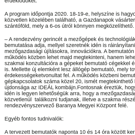
érdeklődőket.
A program időpontja 2020. 18-19-e, helyszíne is hag
közvetlen közelében található, a Gazdanapok vásárter
szántóföld, mely a 6-os útról könnyen megközelíthető.
– A rendezvény gerincét a mezőgépek és technológiá
bemutatása adja, mellyel szeretnék idén is ráirányítan
mezőgazdasági újításokra, innovációkra. A bemutató
működés közben lehet majd megtekinteni, hanem lehet
szakmai konzultációra a gépeket bemutató cégekkel é
is. Mellette új elemként lesz állógép bemutató, mely t
érdekességeketvonultat fel. A működés közbeni bemut
gépkapcsolatok száma közel 20, ismét megtekinthető
újdonsága az IDEÁL kombájn.Fontosnak éreztük, hog
idén is legyen lehetőségük arra, hogy a mezőgazdasá
közvetlenül találkozni tudjanak, illetve a szakma részé
rendezvényszervező Baranya Megyei Központ felé.
Egyéb fontos tudnivalók:
A tervezett bemutatók naponta 10 és 14 óra között ke