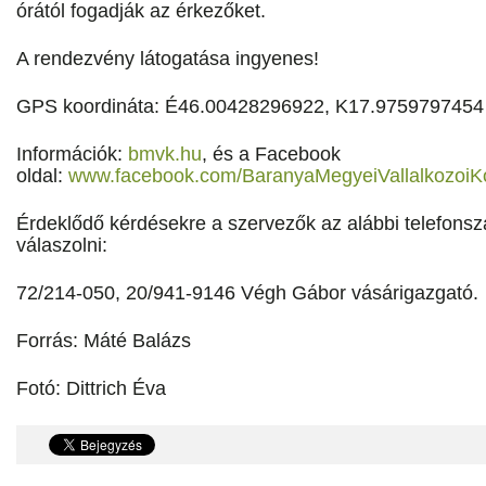
órától fogadják az érkezőket.
A rendezvény látogatása ingyenes!
GPS koordináta: É46.00428296922, K17.9759797454
Információk:
bmvk.hu
, és a Facebook
oldal:
www.facebook.com/BaranyaMegyeiVallalkozoiK
Érdeklődő kérdésekre a szervezők az alábbi telefon
válaszolni:
72/214-050, 20/941-9146 Végh Gábor vásárigazgató.
Forrás: Máté Balázs
Fotó: Dittrich Éva