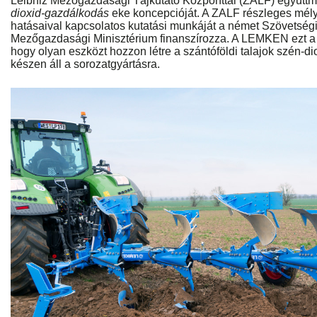
Leibniz Mezőgazdasági Tájkutató Központtal (ZALF) együttmű
dioxid-gazdálkodás
eke koncepcióját. A ZALF részleges mél
hatásaival kapcsolatos kutatási munkáját a német Szövetség
Mezőgazdasági Minisztérium finanszírozza. A LEMKEN ezt a ku
hogy olyan eszközt hozzon létre a szántóföldi talajok szén-di
készen áll a sorozatgyártásra.