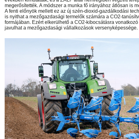
megerősítették. A módszer a munka fő irányához átlósan is me
A fenti előnyök mellett ez az új szén-dioxid-gazdálkodási tech
is nyithat a mezőgazdasági termelők számára a CO2-tanúsí
formájában. Ezért elkerülhető a CO2-kibocsátásra vonatkoz
javulhat a mezőgazdasági vállalkozások versenyképessége.