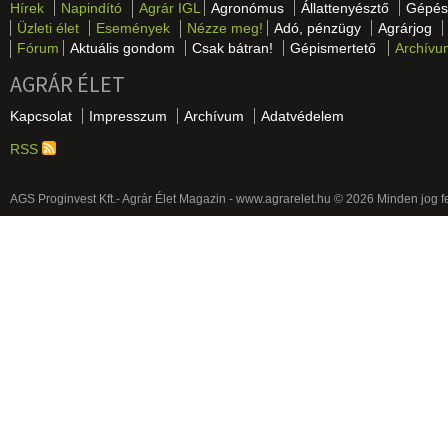
Hírek
Napindító
Agrár IGL
Agronómus
Állattenyésztő
Gépés
Üzleti élet
Események
Nézze meg!
Adó, pénzügy
Agrárjog
Fórum
Aktuális gondom
Csak bátran!
Gépismertető
Archívu
AGRÁR ÉLET
Kapcsolat
Impresszum
Archívum
Adatvédelem
RSS
AGS Proginvest Kft.- Agrár Élet Magazin - www.agrarelet.hu © 2026 Minden jog f