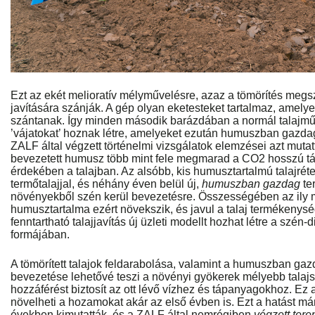
Ezt az ekét melioratív mélyművelésre, azaz a tömörítés megsz
javítására szánják. A gép olyan eketesteket tartalmaz, ame
szántanak. Így minden második barázdában a normál talajműve
’vájatokat’ hoznak létre, amelyeket ezután humuszban gazdag 
ZALF által végzett történelmi vizsgálatok elemzései azt muta
bevezetett humusz több mint fele megmarad a CO2 hosszú táv
érdekében a talajban. Az alsóbb, kis humusztartalmú talajr
termőtalajjal, és néhány éven belül új,
humuszban gazdag
te
növényekből szén kerül bevezetésre. Összességében az ily 
humusztartalma ezért növekszik, és javul a talaj termékenys
fenntartható talajjavítás új üzleti modellt hozhat létre a szén
formájában.
A tömörített talajok feldarabolása, valamint a humuszban gazd
bevezetése lehetővé teszi a növényi gyökerek mélyebb talajs
hozzáférést biztosít az ott lévő vízhez és tápanyagokhoz. Ez
növelheti a hozamokat akár az első évben is. Ezt a hatást m
években kimutatták, és a ZALF által nemrégiben
végzett tere