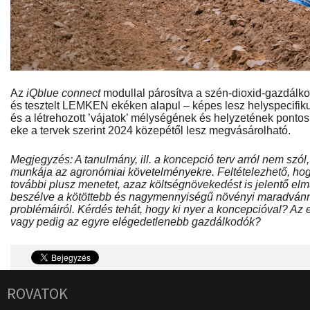
Az
iQblue connect
modullal párosítva a szén-dioxid-gazdálko
és tesztelt LEMKEN ekéken alapul – képes lesz helyspecifi
és a létrehozott ’vájatok’ mélységének és helyzetének ponto
eke a tervek szerint 2024 közepétől lesz megvásárolható.
Megjegyzés: A tanulmány, ill. a koncepció terv arról nem szól
munkája az agronómiai követelményekre. Feltételezhető, hogy
további plusz menetet, azaz költségnövekedést is jelentő el
beszélve a kötöttebb és nagymennyiségű növényi maradvánnya
problémáiról. Kérdés tehát, hogy ki nyer a koncepcióval? Az
vagy pedig az egyre elégedetlenebb gazdálkodók?
ROVATOK