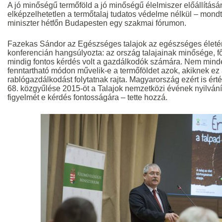
A jó minőségű termőföld a jó minőségű élelmiszer előállításán
elképzelhetetlen a termőtalaj tudatos védelme nélkül – mond
miniszter hétfőn Budapesten egy szakmai fórumon.
Fazekas Sándor az Egészséges talajok az egészséges életér
konferencián hangsúlyozta: az ország talajainak minősége, 
mindig fontos kérdés volt a gazdálkodók számára. Nem mind
fenntartható módon művelik-e a termőföldet azok, akiknek ez 
rablógazdálkodást folytatnak rajta. Magyarország ezért is ér
68. közgyűlése 2015-öt a Talajok nemzetközi évének nyilváníto
figyelmét e kérdés fontosságára – tette hozzá.