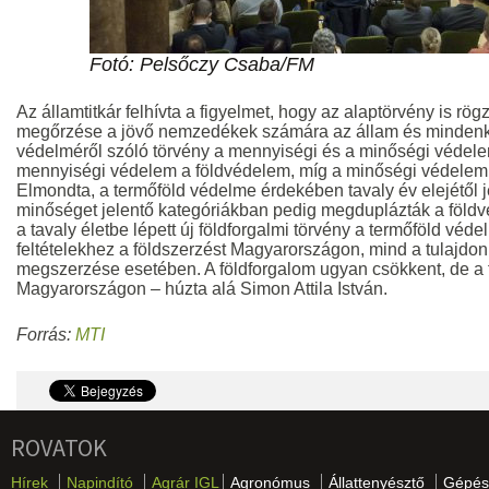
Fotó: Pelsőczy Csaba/FM
Az államtitkár felhívta a figyelmet, hogy az alaptörvény is rögz
megőrzése a jövő nemzedékek számára az állam és mindenki
védelméről szóló törvény a mennyiségi és a minőségi védelem
mennyiségi védelem a földvédelem, míg a minőségi védelem a 
Elmondta, a termőföld védelme érdekében tavaly év elejétől 
minőséget jelentő kategóriákban pedig megduplázták a földvé
a tavaly életbe lépett új földforgalmi törvény a termőföld véd
feltételekhez a földszerzést Magyarországon, mind a tulajdo
megszerzése esetében. A földforgalom ugyan csökkent, de a 
Magyarországon – húzta alá Simon Attila István.
Forrás:
MTI
ROVATOK
Hírek
Napindító
Agrár IGL
Agronómus
Állattenyésztő
Gépés