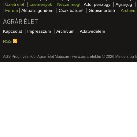
Üzleti élet
Események
Nézze meg!
Adó, pénzügy
Agrárjog
Fórum
Aktuális gondom
Csak bátran!
Gépismertető
Archívu
AGRÁR ÉLET
Kapcsolat
Impresszum
Archívum
Adatvédelem
RSS
AGS Proginvest Kft.- Agrár Élet Magazin - www.agrarelet.hu © 2026 Minden jog f