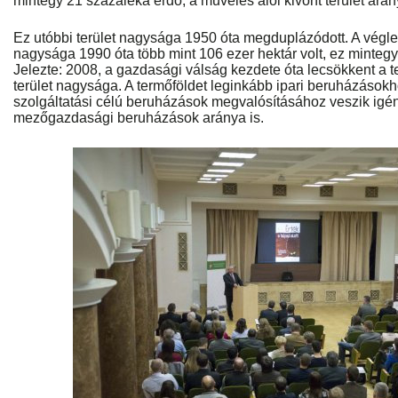
mintegy 21 százaléka erdő, a művelés alól kivont terület ará
Ez utóbbi terület nagysága 1950 óta megduplázódott. A végle
nagysága 1990 óta több mint 106 ezer hektár volt, ez mintegy 
Jelezte: 2008, a gazdasági válság kezdete óta lecsökkent a t
terület nagysága. A termőföldet leginkább ipari beruházások
szolgáltatási célú beruházások megvalósításához veszik igény
mezőgazdasági beruházások aránya is.