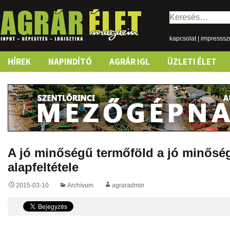
Keresés:
kapcsolat
|
impresss
Skip
HÍREK
NAPINDÍTÓ
AGRÁR IGL
ÜZLETI ÉLET
to
content
A jó minőségű termőföld a jó minőség
alapfeltétele
2015-03-10
Archívum
agraradmin