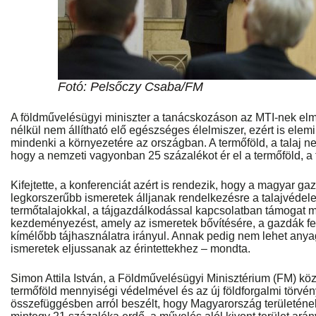
Fotó: Pelsőczy Csaba/FM
A földművelésügyi miniszter a tanácskozáson az MTI-nek elm
nélkül nem állítható elő egészséges élelmiszer, ezért is elem
mindenki a környezetére az országban. A termőföld, a talaj nem
hogy a nemzeti vagyonban 25 százalékot ér el a termőföld, a t
Kifejtette, a konferenciát azért is rendezik, hogy a magyar 
legkorszerűbb ismeretek álljanak rendelkezésre a talajvédele
termőtalajokkal, a tájgazdálkodással kapcsolatban támogat 
kezdeményezést, amely az ismeretek bővítésére, a gazdák fe
kímélőbb tájhasználatra irányul. Annak pedig nem lehet anya
ismeretek eljussanak az érintettekhez – mondta.
Simon Attila István, a Földművelésügyi Minisztérium (FM) köz
termőföld mennyiségi védelmével és az új földforgalmi törvé
összefüggésben arról beszélt, hogy Magyarország területéne