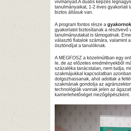
vívmányait.A duális képzés legnagyo
tanulmányaikat, 1-2 éves gyakorlati 
biztos állásuk van.
A program fontos része a
gyakornok
gyakorlatot biztosítanak a résztvevő
tanulmányutakat is támogatnak. Emel
választó fiatalok számára, valamint 
ösztöndíjat a tanulóknak.
A MEGFOSZ a közelmúltban egy online
le, de az előzetes eredményekből már 
százaléka tanácstalan, nem tudja, mi
szakmájukkal kapcsolatban azonban
dolgozhassanak, ahol adottak a felt
szakmának gondolja az agrárszektort
technológiák vannak jelen az ágazat
karrierlehetőséget mezőgépészként.