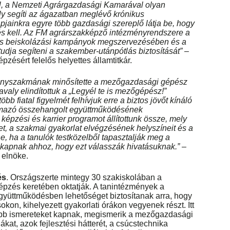
el, a Nemzeti Agrárgazdasági Kamarával olyan
y segíti az ágazatban meglévő krónikus
ainkra egyre több gazdasági szereplő látja be, hogy
s kell. Az FM agrárszakképző intézményrendszere a
zös beiskolázási kampányok megszervezésében és a
dja segíteni a szakember-utánpótlás biztosítását” –
zésért felelős helyettes államtitkár.
iányszakmának minősítette a mezőgazdasági gépész
avaly elindítottuk a „Legyél te is mezőgépész!”
bb fiatal figyelmét felhívjuk erre a biztos jövőt kínáló
lmazó összehangolt együttműködésének
képzési és karrier programot állítottunk össze, mely
, a szakmai gyakorlat elvégzésének helyszíneit és a
ne, ha a
tanulók testközelből tapasztalják meg a
 kapnak ahhoz, hogy ezt válasszák hivatásuknak.
”
–
elnöke.
és
. Országszerte mintegy 30 szakiskolában a
pzés keretében oktatják. A tanintézmények a
yüttműködésben lehetőséget biztosítanak arra, hogy
sokon, kihelyezett gyakorlati órákon vegyenek részt. Itt
sebb ismereteket kapnak, megismerik a mezőgazdasági
kat, azok fejlesztési hátterét, a csúcstechnika