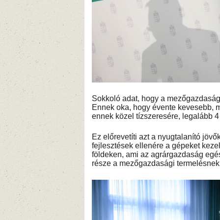
Sokkoló adat, hogy a mezőgazdaságb
Ennek oka, hogy évente kevesebb, m
ennek közel tízszeresére, legalább 
Ez előrevetíti azt a nyugtalanító jö
fejlesztések ellenére a gépeket kez
földeken, ami az agrárgazdaság egé
része a mezőgazdasági termelésnek,