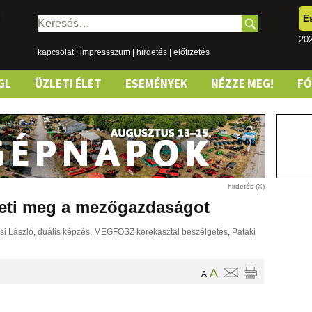
E
Keresés:
202
kapcsolat
|
impressszum
|
hirdetés
|
előfizetés
GL
ÜZLETI ÉLET
ESEMÉNYEK
NÉZZE MEG!
F
heti meg a mezőgazdaságot
si László
,
duális képzés
,
MEGFOSZ kerekasztal beszélgetés
,
Pataki
A
A