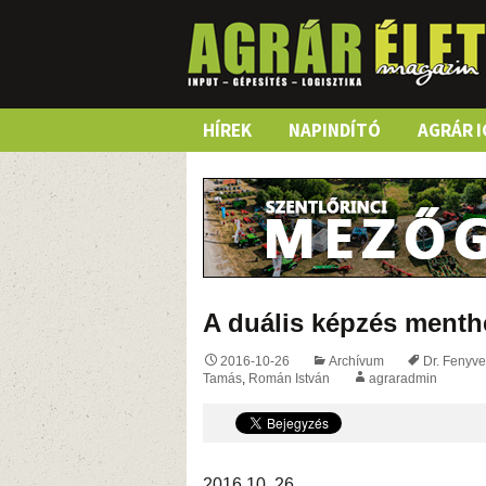
Skip
HÍREK
NAPINDÍTÓ
AGRÁR I
to
content
A duális képzés ment
2016-10-26
Archívum
Dr. Fenyve
Tamás
,
Román István
agraradmin
2016 10. 26.