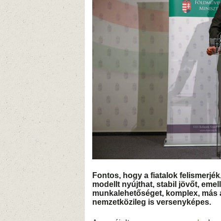
Fontos, hogy a fiatalo
k felismerjé
modellt nyújthat, stabil jövőt, emel
munkalehetőséget, komplex, más á
nemzetközileg is versenyképes.