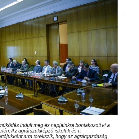
tműködés indult meg és napjainkra bontakozott ki a
tén. Az agrárszakképző iskolák és a
rtójukként arra törekszik, hogy az agrárgazdaság