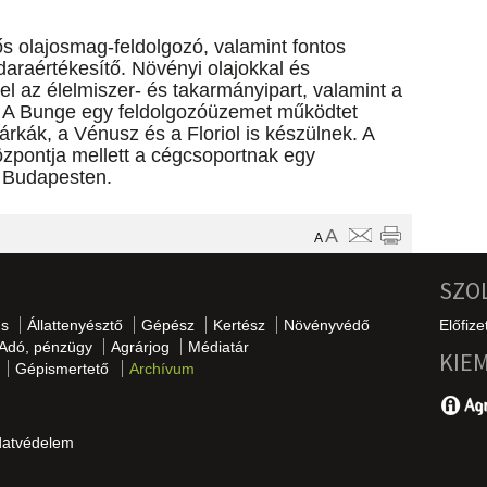
 olajosmag-feldolgozó, valamint fontos
 daraértékesítő. Növényi olajokkal és
l az élelmiszer- és takarmányipart, valamint a
 A Bunge egy feldolgozóüzemet működtet
márkák, a Vénusz és a Floriol is készülnek. A
özpontja mellett a cégcsoportnak egy
ó Budapesten.
A
A
SZO
s
Állattenyésztő
Gépész
Kertész
Növényvédő
Előfize
Adó, pénzügy
Agrárjog
Médiatár
KIE
Gépismertető
Archívum
datvédelem