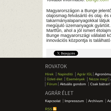
Magyarországon a Bunge jelentős
olajosmag-felvásárló és olaj- és
takarmányalapanyagokkal látjuk e
megújuló üzemanyagok gyártóit.
Martfűn, ahol a jól ismert étolaj
Bunge magyarországi vállalati k
innovációs központja is találhat
ROVATOK
Hírek
Napindító
Agrár IGL
Agronómu
Üzleti élet
Események
Nézze meg!
Fórum
Aktuális gondom
Csak bátran!
AGRÁR ÉLET
Kapcsolat
Impresszum
Archívum
A
RSS