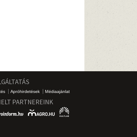
LGÁLTATÁS
tés
Apróhirdetések
Médiaajánlat
MELT PARTNEREINK