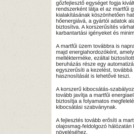
gőzfejlesztő egységet fogja kivá
rendszerként látja el az martfűi 
kialakításának köszönhetően ha
hőenergiává, a gyártói adatok a
biztosítva. A korszerűsítés várh
karbantartási igényeket és minimal
A martfűi üzem továbbra is nap
majd energiahordozóként, amely
mellékterméke, ezáltal biztosítot
beruházás része egy automatizál
egyszerűsíti a kezelést, tovább
hasznosítását is lehetővé teszi.
A korszerű kibocsátás-szabályo
tovább javítja a martfűi energiae
biztosítja a folyamatos megfelel
kibocsátási szabványnak.
A fejlesztés tovább erősíti a ma
olajosmag-feldolgozó hálózatán 
növeléséhez.