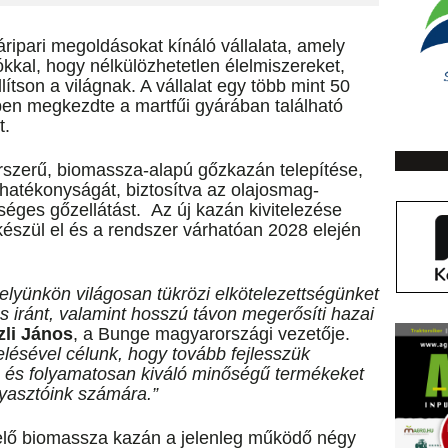
ripari megoldásokat kínáló vállalata, amely
kkal, hogy nélkülözhetetlen élelmiszereket,
tson a világnak. A vállalat egy több mint 50
ében megkezdte a martfűi gyárában található
t.
korszerű, biomassza-alapú gőzkazán telepítése,
hatékonyságát, biztosítva az olajosmag-
éges gőzellátást. Az új kazán kivitelezése
szül el és a rendszer várhatóan 2028 elején
elyünkön világosan tükrözi elkötelezettségünket
és iránt, valamint hosszú távon megerősíti hazai
zli János
, a Bunge magyarországi vezetője.
ésével célunk, hogy tovább fejlesszük
és folyamatosan kiváló minőségű termékeket
gyasztóink számára.”
elő biomassza kazán a jelenleg működő négy