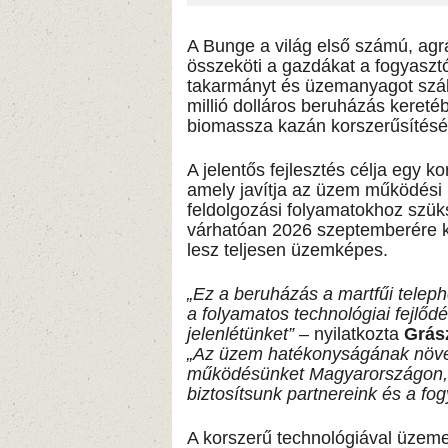
A Bunge a világ első számú, agrá
összeköti a gazdákat a fogyasztó
takarmányt és üzemanyagot szállí
millió dolláros beruházás keret
biomassza kazán korszerűsítésé
A jelentős fejlesztés célja egy 
amely javítja az üzem működési 
feldolgozási folyamatokhoz szüks
várhatóan 2026 szeptemberére ké
lesz teljesen üzemképes.
„Ez a beruházás a martfűi teleph
a folyamatos technológiai fejlőd
jelenlétünket”
– nyilatkozta
Grás
„Az üzem hatékonyságának növel
működésünket Magyarországon, 
biztosítsunk partnereink és a fo
A korszerű technológiával üzem