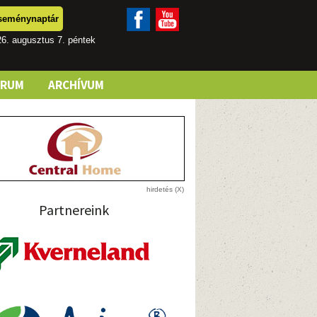
seménynaptár
6. augusztus 7. péntek
ÓRUM
ARCHÍVUM
Partnereink