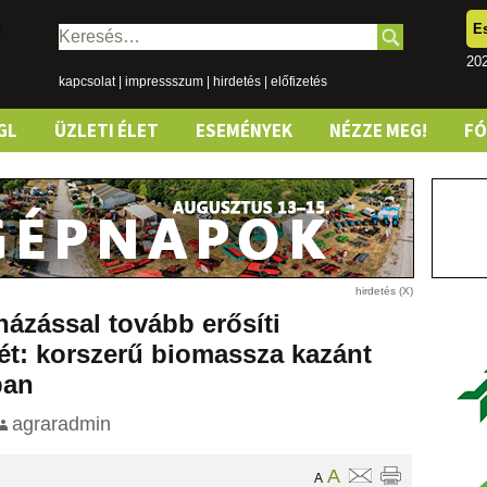
E
Keresés:
202
kapcsolat
|
impressszum
|
hirdetés
|
előfizetés
GL
ÜZLETI ÉLET
ESEMÉNYEK
NÉZZE MEG!
F
ázással tovább erősíti
ét: korszerű biomassza kazánt
ban
agraradmin
A
A