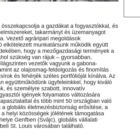
összekapcsolja a gazdákat a fogyasztókkal, és
élelmiszereket, takarmányt és üzemanyagot
ára. Vezető agráripari megoldások
00 elkötelezett munkatársunk működik együtt
érdekében, hogy a mezőgazdasági termények a
ahol szükség van rájuk – gyorsabban,
lágszinten vezetők vagyunk a gabona-
lamint az olajosmag-feldolgozás és finomítás
sírok és fehérjék széles portfólióját kínálva. Az
n együttműködünk ügyfeleinkkel, hogy kiváló
k, és személyre szabott, innovatív
ogyasztói igények folyamatos változására
apasztalattal és több mint 50 országban való
k a globális élelmezésbiztonság erősítése, a
 a helyi közösségek jólétének támogatása
elye Genfben (Svájc), globális vállalati
beli St. Louis városában található.