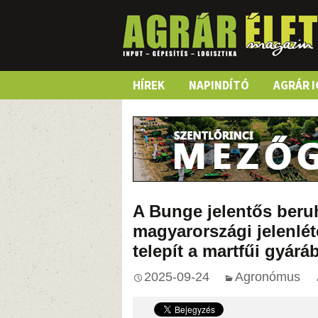
Skip
HÍREK
NAPINDÍTÓ
AGRÁR I
to
content
A Bunge jelentős beruh
magyarországi jelenlét
telepít a martfűi gyárá
2025-09-24
Agronómus