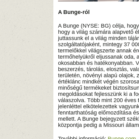
A Bunge-ról
A Bunge (NYSE: BG) célja, hogy 
hogy a világ számára alapvető 
juttassunk el a világ minden táj
szolgáltatójaként, mintegy 37 0
termelőkkel világszerte annak 
termőhelyükről eljussanak oda, 
okosabban és hatékonyabban. Vi
beszerzés, tárolás, elosztás, va
területén, növényi alapú olajok, z
értéklánc mindkét végén szorosa
minőségű termékeket biztosítsun
megoldásokat fejlesszünk ki a f
válaszolva. Több mint 200 éves t
jelenléttel elkötelezettek vagyun
fenntarthatóság előmozdítása és
mellett. A Bunge bejegyzett székh
központja pedig a Missouri állam
További információ:
Bunge.com