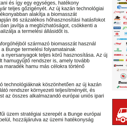
ltani és így egy egységes, hatékony
gyár teljes gőzigényét. Az új kazán technológiai
tékonyabban alakítja a biomasszát
lapján 86 százalékos hőhasznosítási hatásfokot
atóan javítja a megbízhatóságot, csökkenti a
izálja a termelési állásidőt is.
raforgóhéjból származó biomasszát használ
 a Bunge termelési folyamatainak
t a nyersanyagok teljes körű hasznosítása. Az új
t hamugyűjtő rendszer is, amely tovább
á a maradék hamu más célokra történő
zó technológiáknak köszönhetően az új kazán
llátó rendszer környezeti teljesítményét, és
ést az összes alkalmazandó európai uniós ipari
rtfűi üzem stratégiai szerepét a Bunge európai
belül, hozzájárulva az üzemi hatékonyság