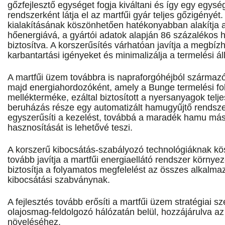
gőzfejlesztő egységet fogja kiváltani és így egy egys
rendszerként látja el az martfűi gyár teljes gőzigényét
kialakításának köszönhetően hatékonyabban alakítja 
hőenergiává, a gyártói adatok alapján 86 százalékos 
biztosítva. A korszerűsítés várhatóan javítja a megbíz
karbantartási igényeket és minimalizálja a termelési áll
A martfűi üzem továbbra is napraforgóhéjból származ
majd energiahordozóként, amely a Bunge termelési f
mellékterméke, ezáltal biztosított a nyersanyagok telj
beruházás része egy automatizált hamugyűjtő rendsze
egyszerűsíti a kezelést, továbbá a maradék hamu más
hasznosítását is lehetővé teszi.
A korszerű kibocsátás-szabályozó technológiáknak kö
tovább javítja a martfűi energiaellátó rendszer környez
biztosítja a folyamatos megfelelést az összes alkalma
kibocsátási szabványnak.
A fejlesztés tovább erősíti a martfűi üzem stratégiai 
olajosmag-feldolgozó hálózatán belül, hozzájárulva a
növeléséhez.