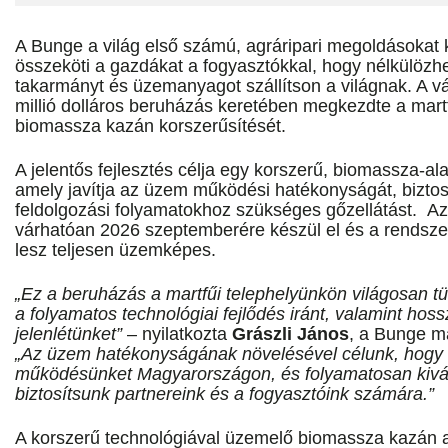
A Bunge a világ első számú, agráripari megoldásokat k
összeköti a gazdákat a fogyasztókkal, hogy nélkülözhe
takarmányt és üzemanyagot szállítson a világnak. A vá
millió dolláros beruházás keretében megkezdte a martf
biomassza kazán korszerűsítését.
A jelentős fejlesztés célja egy korszerű, biomassza-al
amely javítja az üzem működési hatékonyságát, biztos
feldolgozási folyamatokhoz szükséges gőzellátást. Az 
várhatóan 2026 szeptemberére készül el és a rendsze
lesz teljesen üzemképes.
„Ez a beruházás a martfűi telephelyünkön világosan tü
a folyamatos technológiai fejlődés iránt, valamint hos
jelenlétünket”
– nyilatkozta
Grászli János
, a Bunge m
„Az üzem hatékonyságának növelésével célunk, hogy 
működésünket Magyarországon, és folyamatosan kivá
biztosítsunk partnereink és a fogyasztóink számára.”
A korszerű technológiával üzemelő biomassza kazán 