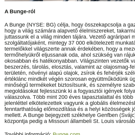
A Bunge-ról
A Bunge (NYSE: BG) célja, hogy összekapcsolja a gaz
hogy a világ számára alapvető élelmiszereket, takar
juttassunk el a világ minden tájára. Vezető agráripari
szolgáltatójaként, mintegy 37 000 elkötelezett munka
termelőkkel világszerte annak érdekében, hogy a me
termőhelyükről eljussanak oda, ahol szükség van ráju
okosabban és hatékonyabban. Világszinten vezetők 
beszerzés, tárolás, elosztás, valamint az olajosmag-fe
területén, növényi alapú olajok, zsírok és fehérjék széle
értéklánc mindkét végén szorosan együttműködünk ügy
minőségű termékeket biztosítsunk, és személyre szabo
megoldásokat fejlesszünk ki a fogyasztói igények fol
válaszolva. Több mint 200 éves tapasztalattal és több
jelenléttel elkötelezettek vagyunk a globális élelmezés
fenntarthatóság előmozdítása és a helyi közösségek 
mellett. A Bunge bejegyzett székhelye Genfben (Svájc), 
központja pedig a Missouri állambeli St. Louis városáb
További információ:
Bunge.com