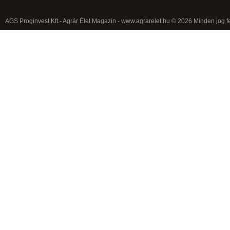
AGS Proginvest Kft.- Agrár Élet Magazin - www.agrarelet.hu © 2026 Minden jog f