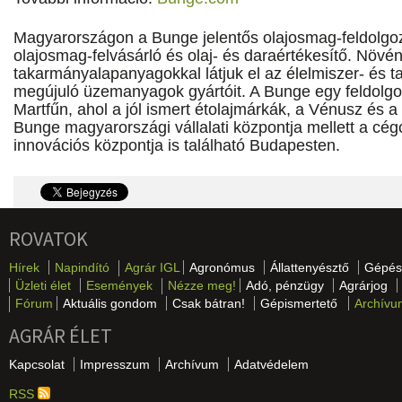
Magyarországon a Bunge jelentős olajosmag-feldolgoz
olajosmag-felvásárló és olaj- és daraértékesítő. Növén
takarmányalapanyagokkal látjuk el az élelmiszer- és t
megújuló üzemanyagok gyártóit. A Bunge egy feldol
Martfűn, ahol a jól ismert étolajmárkák, a Vénusz és a 
Bunge magyarországi vállalati központja mellett a cé
innovációs központja is található Budapesten.
ROVATOK
Hírek
Napindító
Agrár IGL
Agronómus
Állattenyésztő
Gépés
Üzleti élet
Események
Nézze meg!
Adó, pénzügy
Agrárjog
Fórum
Aktuális gondom
Csak bátran!
Gépismertető
Archívu
AGRÁR ÉLET
Kapcsolat
Impresszum
Archívum
Adatvédelem
RSS