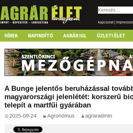
Keresés:
kapcsolat
|
impresss
Skip
HÍREK
NAPINDÍTÓ
AGRÁR IGL
ÜZLETI ÉLET
to
content
A Bunge jelentős beruházással tovább
magyarországi jelenlétét: korszerű b
telepít a martfűi gyárában
2025-09-24
Agronómus
agraradmin