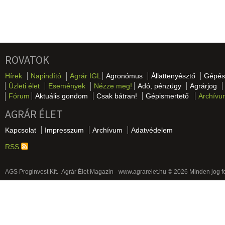
ROVATOK
Hírek
Napindító
Agrár IGL
Agronómus
Állattenyésztő
Gépés
Üzleti élet
Események
Nézze meg!
Adó, pénzügy
Agrárjog
Fórum
Aktuális gondom
Csak bátran!
Gépismertető
Archívu
AGRÁR ÉLET
Kapcsolat
Impresszum
Archívum
Adatvédelem
RSS
AGS Proginvest Kft.- Agrár Élet Magazin - www.agrarelet.hu © 2026 Minden jog f