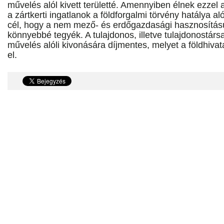
művelés alól kivett területté. Amennyiben élnek ezzel 
a zártkerti ingatlanok a földforgalmi törvény hatálya al
cél, hogy a nem mező- és erdőgazdasági hasznosítású
könnyebbé tegyék. A tulajdonos, illetve tulajdonostárs
művelés alóli kivonására díjmentes, melyet a földhivata
el.