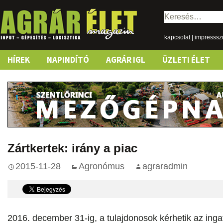
Keresés:
kapcsolat
|
impresss
Skip
HÍREK
NAPINDÍTÓ
AGRÁR IGL
ÜZLETI ÉLET
to
content
Zártkertek: irány a piac
2015-11-28
Agronómus
agraradmin
2016. december 31-ig, a tulajdonosok kérhetik az inga