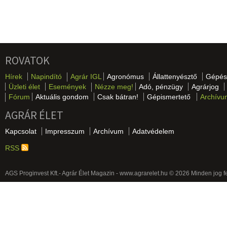
ROVATOK
Hírek
Napindító
Agrár IGL
Agronómus
Állattenyésztő
Gépés
Üzleti élet
Események
Nézze meg!
Adó, pénzügy
Agrárjog
Fórum
Aktuális gondom
Csak bátran!
Gépismertető
Archívu
AGRÁR ÉLET
Kapcsolat
Impresszum
Archívum
Adatvédelem
RSS
AGS Proginvest Kft.- Agrár Élet Magazin - www.agrarelet.hu © 2026 Minden jog f