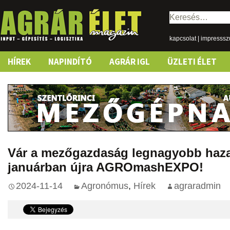
Keresés:
kapcsolat
|
impresss
Skip
HÍREK
NAPINDÍTÓ
AGRÁR IGL
ÜZLETI ÉLET
to
content
Vár a mezőgazdaság legnagyobb haz
januárban újra AGROmashEXPO!
2024-11-14
Agronómus
,
Hírek
agraradmin