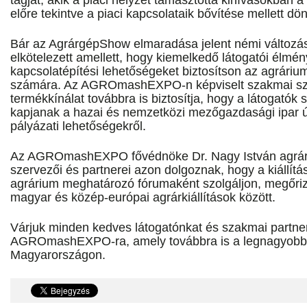
előre tekintve a piaci kapcsolataik bővítése mellett dön
Bár az AgrárgépShow elmaradása jelent némi válto
elkötelezett amellett, hogy kiemelkedő látogatói élmén
kapcsolatépítési lehetőségeket biztosítson az agráriu
számára. Az AGROmashEXPO-n képviselt szakmai sz
termékkínálat továbbra is biztosítja, hogy a látogatók 
kapjanak a hazai és nemzetközi mezőgazdasági ipar ú
pályázati lehetőségekről.
Az AGROmashEXPO fővédnöke Dr. Nagy István agrármin
szervezői és partnerei azon dolgoznak, hogy a kiállítá
agrárium meghatározó fórumaként szolgáljon, megőriz
magyar és közép-európai agrárkiállítások között.
Várjuk minden kedves látogatónkat és szakmai partne
AGROmashEXPO-ra, amely továbbra is a legnagyobb 
Magyarországon.