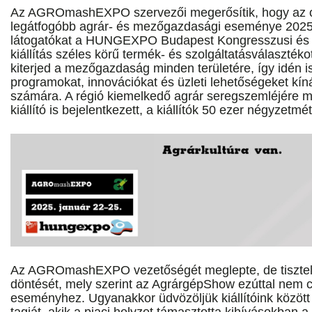
Az AGROmashEXPO szervezői megerősítik, hogy az 
legátfogóbb agrár- és mezőgazdasági eseménye 2025 j
látogatókat a HUNGEXPO Budapest Kongresszusi és Ki
kiállítás széles körű termék- és szolgáltatásválasztékot
kiterjed a mezőgazdaság minden területére, így idén 
programokat, innovációkat és üzleti lehetőségeket kín
számára. A régió kiemelkedő agrár seregszemléjére már
kiállító is bejelentkezett, a kiállítók 50 ezer négyzetmé
Az AGROmashEXPO vezetőségét meglepte, de tiszte
döntését, mely szerint az AgrárgépShow ezúttal nem c
eseményhez. Ugyanakkor üdvözöljük kiállítóink közöt
tagját, akik a piaci helyzet támasztotta kihívásokban a 