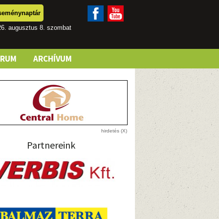
seménynaptár
26. augusztus 8. szombat
ÓRUM
ARCHÍVUM
Partnereink