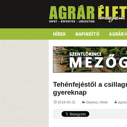
Skip
HÍREK
NAPINDÍTÓ
AGRÁR I
to
content
Tehénfejéstől a csilla
gyereknap
2018-05-31
Gépész
,
Hírek
agrar