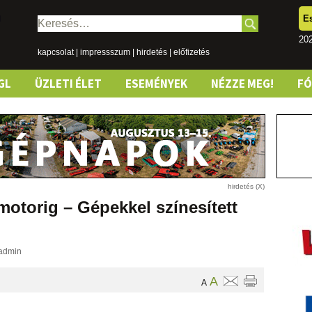
E
Keresés:
20
kapcsolat
|
impressszum
|
hirdetés
|
előfizetés
GL
ÜZLETI ÉLET
ESEMÉNYEK
NÉZZE MEG!
F
gmotorig – Gépekkel színesített
admin
A
A