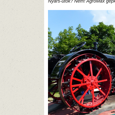
Nyárs-ütők? Nem! AgroMax gépk