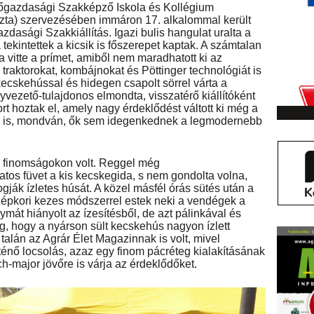
gazdasági Szakképző Iskola és Kollégium
zta) szervezésében immáron 17. alkalommal került
asági Szakkiállítás. Igazi bulis hangulat uralta a
ekintettek a kicsik is főszerepet kaptak. A számtalan
 vitte a prímet, amiből nem maradhatott ki az
traktorokat, kombájnokat és Pöttinger technológiát is
kecskehússal és hidegen csapolt sörrel várta a
vezető-tulajdonos elmondta, visszatérő kiállítóként
rt hoztak el, amely nagy érdeklődést váltott ki még a
n is, mondván, ők sem idegenkednek a legmodernebb
 finomságokon volt. Reggel még
tos füvet a kis kecskegida, s nem gondolta volna,
gják ízletes húsát. A közel másfél órás sütés után a
zépkori kezes módszerrel estek neki a vendégek a
ymát hiányolt az ízesítésből, de azt pálinkával és
g, hogy a nyárson sült kecskehús nagyon ízlett
alán az Agrár Élet Magazinnak is volt, mivel
ténő locsolás, azaz egy finom pácréteg kialakításának
h-major jövőre is várja az érdeklődőket.