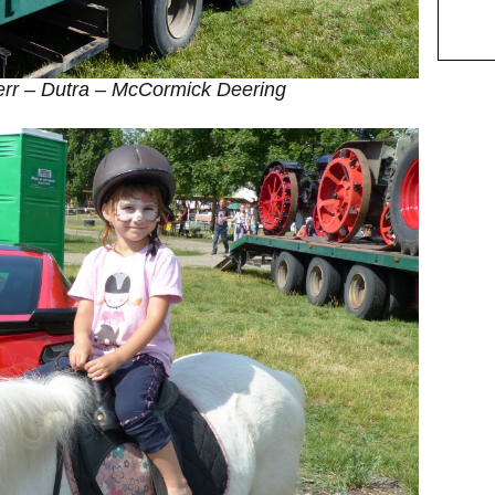
err – Dutra – McCormick Deering