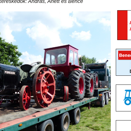
ereskedők: András, Anett és Bence