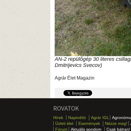
AN-2 repülőgép 30 literes csillag
Dmitrijevics Svecov)
Agrár Élet Magazin
ROVATOK
Hírek
Napindító
Agrár IGL
Agronómu
Üzleti élet
Események
Nézze meg!
Fórum
Aktuális gondom
Csak bátran!