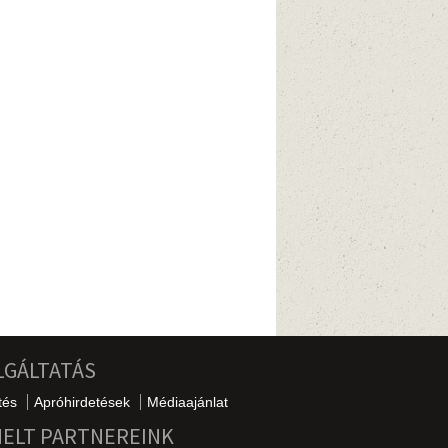
LGÁLTATÁS
tés
Apróhirdetések
Médiaajánlat
MELT PARTNEREINK