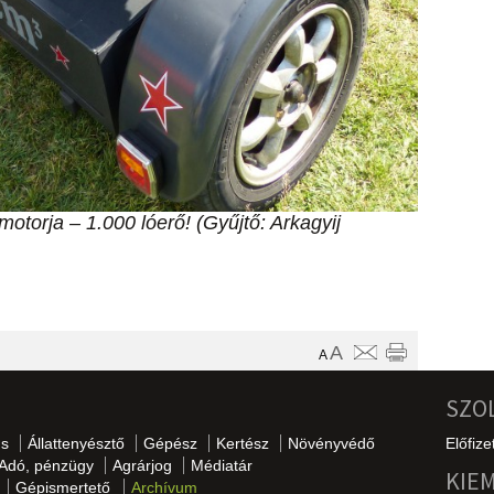
motorja – 1.000 lóerő! (Gyűjtő: Arkagyij
A
A
SZO
s
Állattenyésztő
Gépész
Kertész
Növényvédő
Előfize
Adó, pénzügy
Agrárjog
Médiatár
KIE
Gépismertető
Archívum