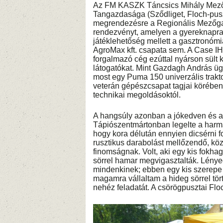
Az FM KASZK Táncsics Mihály Mező
Tangazdasága (Sződliget, Floch-pus
megrendezésre a Regionális Mezőgazd
rendezvényt, amelyen a gyereknapra t
játéklehetőség mellett a gasztronómia
AgroMax kft. csapata sem. A Case IH 
forgalmazó cég ezúttal nyárson sült 
látogatókat. Mint Gazdagh András ügy
most egy Puma 150 univerzális trakto
veterán gépészcsapat tagjai körébe
technikai megoldásoktól.
A hangsúly azonban a jókedven és a
Tápiószentmártonban legelte a harma
hogy kora délután ennyien dicsérni fo
rusztikus darabolást mellőzendő, kö
finomságnak. Volt, aki egy kis fokhag
sörrel hamar megvigasztalták. Lénye
mindenkinek; ebben egy kis szerepe t
magamra vállaltam a hideg sörrel tör
nehéz feladatát. A csörögpusztai Floc