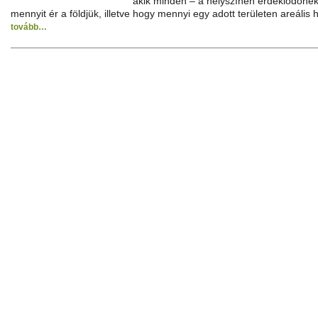
akik minden – a helyszínen érdeklődőne
mennyit ér a földjük, illetve hogy mennyi egy adott területen areális 
tovább…