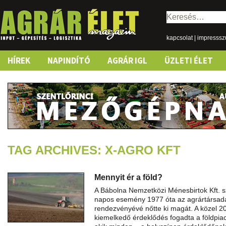
Keresés:
kapcsolat
|
impresss
Skip
HÍREK
NAPINDÍTÓ
AGRÁR IGL
ÜZLETI ÉLET
to
content
TAG ARCHIVES: X-AGRO KFT
Mennyit ér a föld?
A Bábolna Nemzetközi Ménesbirtok Kft.
napos esemény 1977 óta az agrártársa
rendezvényévé nőtte ki magát. A közel 200
kiemelkedő érdeklődés fogadta a földpia