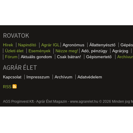
ROVATOK
Hírek
Napindító
Agrár IGL
Agronómus
Állattenyésztő
Gépés
Üzleti élet
Események
Nézze meg!
Adó, pénzügy
Agrárjog
Fórum
Aktuális gondom
Csak bátran!
Gépismertető
Archívu
AGRÁR ÉLET
Kapcsolat
Impresszum
Archívum
Adatvédelem
RSS
AGS Proginvest Kft.- Agrár Élet Magazin - www.agrarelet.hu © 2026 Minden jog f