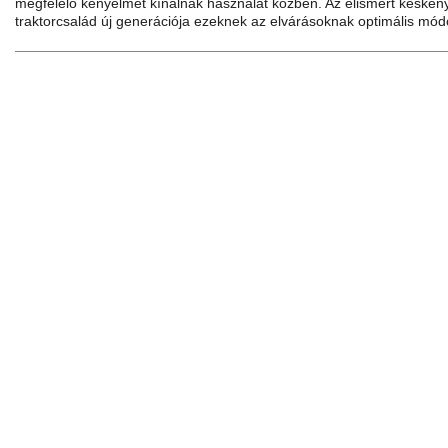
megfelelő kényelmet kínálnak használat közben. Az elismert kes
traktorcsalád új generációja ezeknek az elvárásoknak optimális mód