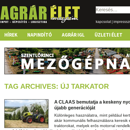
Keresés:
kapcsolat
|
impresss
Skip
HÍREK
NAPINDÍTÓ
AGRÁR IGL
ÜZLETI ÉLET
to
content
TAG ARCHIVES: ÚJ TARKATOR
A CLAAS bemutatja a keskeny ny
újabb generációját
Különleges használatra, mint például ke
akár kommunális felhasználásra keresik e
traktorokat, melyek erős motorral rende