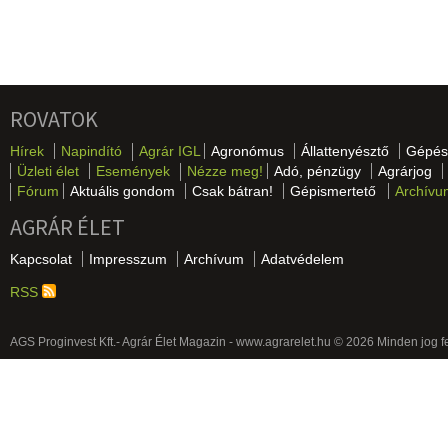
ROVATOK
Hírek
Napindító
Agrár IGL
Agronómus
Állattenyésztő
Gépés
Üzleti élet
Események
Nézze meg!
Adó, pénzügy
Agrárjog
Fórum
Aktuális gondom
Csak bátran!
Gépismertető
Archívu
AGRÁR ÉLET
Kapcsolat
Impresszum
Archívum
Adatvédelem
RSS
AGS Proginvest Kft.- Agrár Élet Magazin - www.agrarelet.hu © 2026 Minden jog f