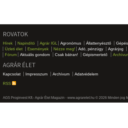
ROVATOK
Hírek
Napindító
Agrár IGL
Agronómus
Állattenyésztő
Gépés
Üzleti élet
Események
Nézze meg!
Adó, pénzügy
Agrárjog
Fórum
Aktuális gondom
Csak bátran!
Gépismertető
Archívu
AGRÁR ÉLET
Kapcsolat
Impresszum
Archívum
Adatvédelem
RSS
AGS Proginvest Kft.- Agrár Élet Magazin - www.agrarelet.hu © 2026 Minden jog f