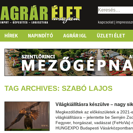
Keresés:
kapcsolat
|
impresss
Skip
HÍREK
NAPINDÍTÓ
AGRÁR IGL
ÜZLETI ÉLET
to
content
TAG ARCHIVES: SZABÓ LAJOS
Világkiállításra készülve – nagy si
Megkezdődtek az előkészületek a 2021-e
világkiállításra – jelentette be Semjén Zs
Fegyver, horgászat, vadászat (FeHoVa) ne
HUNGEXPO Budapesti Vásárközpontba