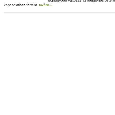
legnagyobb változás az ideiglenes ősterm
kapcsolatban történt.
tovább…