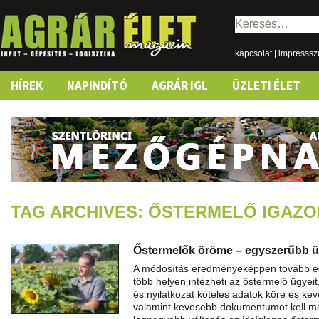
Keresés:
kapcsolat
|
impresss
Skip
HÍREK
NAPINDÍTÓ
AGRÁR IGL
ÜZLETI ÉLET
to
content
TAG ARCHIVES: ŐSTERMELŐ IGAZ
Őstermelők öröme – egyszerűbb ü
A módosítás eredményeképpen tovább eg
több helyen intézheti az őstermelő ügyeit
és nyilatkozat köteles adatok köre és ke
valamint kevesebb dokumentumot kell mag