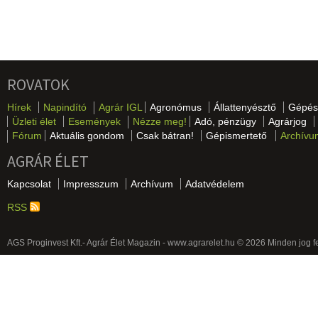
ROVATOK
Hírek
Napindító
Agrár IGL
Agronómus
Állattenyésztő
Gépés
Üzleti élet
Események
Nézze meg!
Adó, pénzügy
Agrárjog
Fórum
Aktuális gondom
Csak bátran!
Gépismertető
Archívu
AGRÁR ÉLET
Kapcsolat
Impresszum
Archívum
Adatvédelem
RSS
AGS Proginvest Kft.- Agrár Élet Magazin - www.agrarelet.hu © 2026 Minden jog f