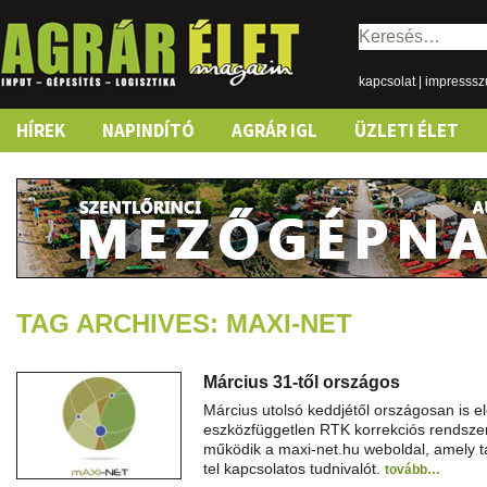
Keresés:
kapcsolat
|
impresss
Skip
HÍREK
NAPINDÍTÓ
AGRÁR IGL
ÜZLETI ÉLET
to
content
TAG ARCHIVES: MAXI-NET
Március 31-től országos
Március utolsó keddjétől országosan is 
eszközfüggetlen RTK korrekciós rendszer
működik a maxi-net.hu weboldal, amely 
tel kapcsolatos tudnivalót.
tovább…