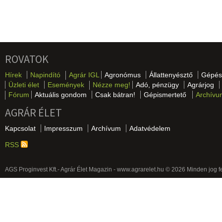
ROVATOK
Hírek
Napindító
Agrár IGL
Agronómus
Állattenyésztő
Gépés
Üzleti élet
Események
Nézze meg!
Adó, pénzügy
Agrárjog
Fórum
Aktuális gondom
Csak bátran!
Gépismertető
Archívu
AGRÁR ÉLET
Kapcsolat
Impresszum
Archívum
Adatvédelem
RSS
AGS Proginvest Kft.- Agrár Élet Magazin - www.agrarelet.hu © 2026 Minden jog f