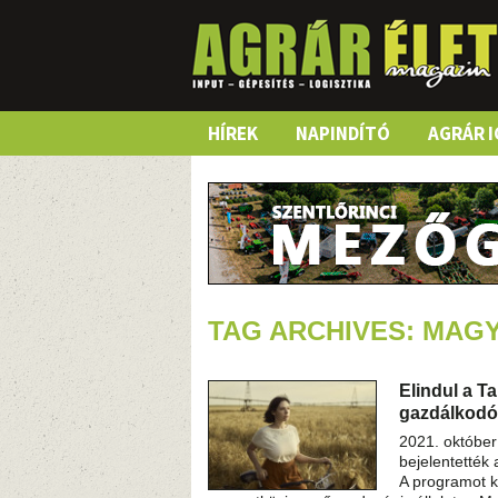
Skip
HÍREK
NAPINDÍTÓ
AGRÁR I
to
content
TAG ARCHIVES: MAGY
Elindul a T
gazdálkodó
2021. október
bejelentették
A programot k