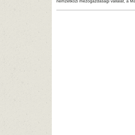
nemzetközi mezőgazdasági vállalat, a M