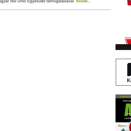
agyar Női Unió Egyesület támogatásával.
tovább…