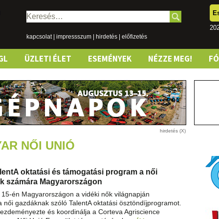
E
Keresés:
202
kapcsolat
|
impressszum
|
hirdetés
|
előfizetés
GL
ÜZLETI ÉLET
ESEMÉNYEK
NÉZZE MEG!
F
AR NŐI UNIÓ
alentA oktatási és támogatási program a női
k számára Magyarországon
 15-én Magyarországon a vidéki nők világnapján
 a női gazdáknak szóló TalentA oktatási ösztöndíjprogramot.
ezdeményezte és koordinálja a Corteva Agriscience