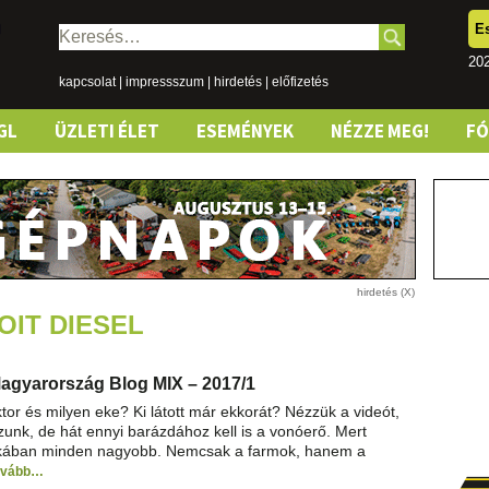
E
Keresés:
202
kapcsolat
|
impressszum
|
hirdetés
|
előfizetés
GL
ÜZLETI ÉLET
ESEMÉNYEK
NÉZZE MEG!
F
OIT DIESEL
agyarország Blog MIX – 2017/1
tor és milyen eke? Ki látott már ekkorát? Nézzük a videót,
zunk, de hát ennyi barázdához kell is a vonóerő. Mert
kában minden nagyobb. Nemcsak a farmok, hanem a
ovább…