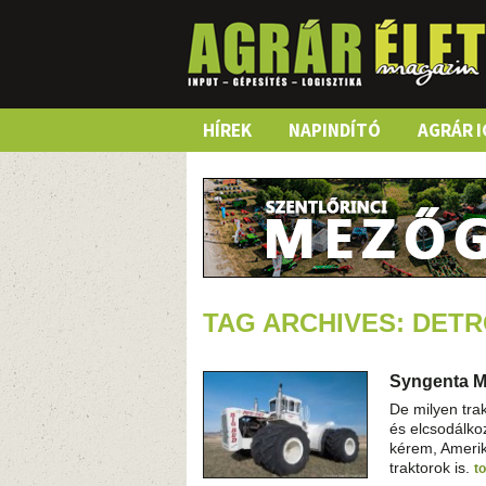
Skip
HÍREK
NAPINDÍTÓ
AGRÁR I
to
content
TAG ARCHIVES: DETR
Syngenta M
De milyen trak
és elcsodálko
kérem, Ameri
traktorok is.
t