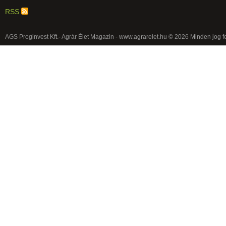
RSS
AGS Proginvest Kft.- Agrár Élet Magazin - www.agrarelet.hu © 2026 Minden jog f