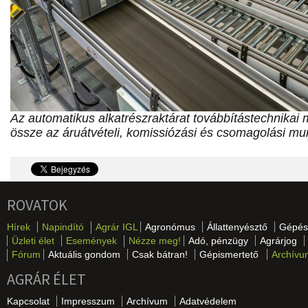
Az automatikus alkatrészraktárat továbbítástechnikai
össze az áruátvételi, komissiózási és csomagolási mu
ROVATOK
Hírek
Napindító
Agrár IGL
Agronómus
Állattenyésztő
Gépés
Üzleti élet
Események
Nézze meg!
Adó, pénzügy
Agrárjog
Fórum
Aktuális gondom
Csak bátran!
Gépismertető
Archívu
AGRÁR ÉLET
Kapcsolat
Impresszum
Archívum
Adatvédelem