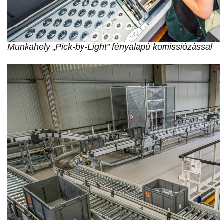
Munkahely „Pick-by-Light” fényalapú komissiózással