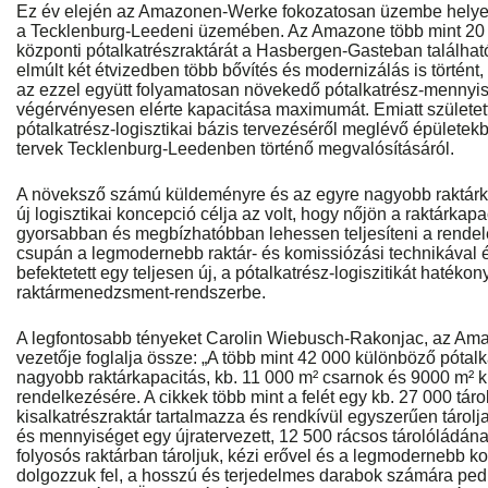
Ez év elején az Amazonen-Werke fokozatosan üzembe helyezt
a Tecklenburg-Leedeni üzemében. Az Amazone több mint 20 é
központi pótalkatrészraktárát a Hasbergen-Gasteban találha
elmúlt két étvizedben több bővítés és modernizálás is történt, 
az ezzel együtt folyamatosan növekedő pótalkatrész-mennyisé
végérvényesen elérte kapacitása maximumát. Emiatt született
pótalkatrész-logisztikai bázis tervezéséről meglévő épületekb
tervek Tecklenburg-Leedenben történő megvalósításáról.
A növeksző számú küldeményre és az egyre nagyobb raktárkés
új logisztikai koncepció célja az volt, hogy nőjön a raktárkap
gyorsabban és megbízhatóbban lehessen teljesíteni a rende
csupán a legmodernebb raktár- és komissiózási technikával é
befektetett egy teljesen új, a pótalkatrész-logiszitikát hatéko
raktármenedzsment-rendszerbe.
A legfontosabb tényeket Carolin Wiebusch-Rakonjac, az Ama
vezetője foglalja össze: „A több mint 42 000 különböző pótal
nagyobb raktárkapacitás, kb. 11 000 m² csarnok és 9000 m² kült
rendelkezésére. A cikkek több mint a felét egy kb. 27 000 tár
kisalkatrészraktár tartalmazza és rendkívül egyszerűen tárolj
és mennyiséget egy újratervezett, 12 500 rácsos tárolóládán
folyosós raktárban tároljuk, kézi erővel és a legmodernebb k
dolgozzuk fel, a hosszú és terjedelmes darabok számára pedi