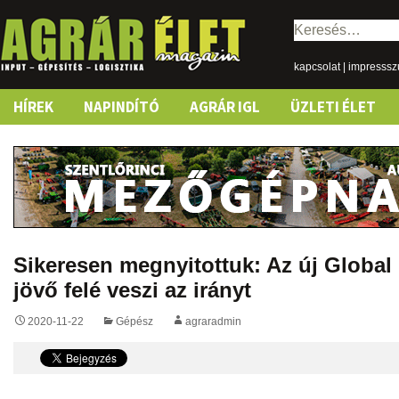
Keresés:
kapcsolat
|
impresss
Skip
HÍREK
NAPINDÍTÓ
AGRÁR IGL
ÜZLETI ÉLET
to
content
Sikeresen megnyitottuk: Az új Global 
jövő felé veszi az irányt
2020-11-22
Gépész
agraradmin