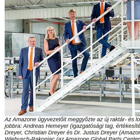
Az Amazone ügyvezetőit meggyőzte az új raktár- és log
jobbra: Andreas Hemeyer (igazgatósági tag, értékesítés
Dreyer, Christian Dreyer és Dr. Justus Dreyer (Amazo
Wiebusch-Rakonjac (az Amazone Global Parts Center 