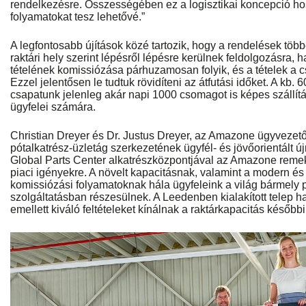
rendelkezésre. Összességében ez a logisztikai koncepció h
folyamatokat tesz lehetővé.”
A legfontosabb újítások közé tartozik, hogy a rendelések több
raktári hely szerint lépésről lépésre kerülnek feldolgozásra
tételének komissiózása párhuzamosan folyik, és a tételek a
Ezzel jelentősen le tudtuk rövidíteni az átfutási időket. A kb. 6
csapatunk jelenleg akár napi 1000 csomagot is képes szállít
ügyfelei számára.
Christian Dreyer és Dr. Justus Dreyer, az Amazone ügyvezető
pótalkatrész-üzletág szerkezetének ügyfél- és jövőorientált új
Global Parts Center alkatrészközpontjával az Amazone remek
piaci igényekre. A növelt kapacitásnak, valamint a modern és
komissiózási folyamatoknak hála ügyfeleink a világ bármely 
szolgáltatásban részesülnek. A Leedenben kialakított telep ha
emellett kiváló feltételeket kínálnak a raktárkapacitás későbbi