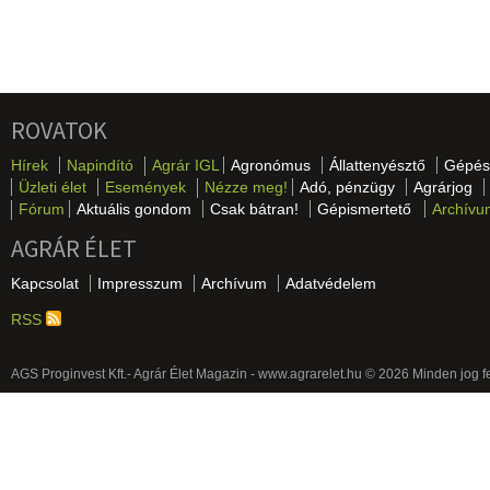
ROVATOK
Hírek
Napindító
Agrár IGL
Agronómus
Állattenyésztő
Gépés
Üzleti élet
Események
Nézze meg!
Adó, pénzügy
Agrárjog
Fórum
Aktuális gondom
Csak bátran!
Gépismertető
Archívu
AGRÁR ÉLET
Kapcsolat
Impresszum
Archívum
Adatvédelem
RSS
AGS Proginvest Kft.- Agrár Élet Magazin - www.agrarelet.hu © 2026 Minden jog f