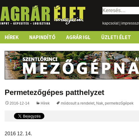
Keresés:
kapcsolat
|
impresss
Skip
HÍREK
NAPINDÍTÓ
AGRÁR IGL
ÜZLETI ÉLET
to
content
Permetezőgépes patthelyzet
2016-12-14
Hírek
módosult a rendelet
,
Nak
,
permetezőgépek
2016 12. 14.