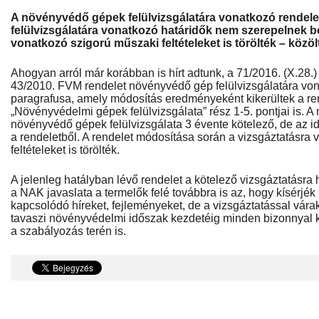
A növényvédő gépek felülvizsgálatára vonatkozó rendele
felülvizsgálatára vonatkozó határidők nem szerepelnek b
vonatkozó szigorú műszaki feltételeket is törölték – közö
Ahogyan arról már korábban is hírt adtunk, a 71/2016. (X.28.
43/2010. FVM rendelet növényvédő gép felülvizsgálatára von
paragrafusa, amely módosítás eredményeként kikerültek a ren
„Növényvédelmi gépek felülvizsgálata” rész 1-5. pontjai is. 
növényvédő gépek felülvizsgálata 3 évente kötelező, de az id
a rendeletből. A rendelet módosítása során a vizsgáztatásra
feltételeket is törölték.
A jelenleg hatályban lévő rendelet a kötelező vizsgáztatásra h
a NAK javaslata a termelők felé továbbra is az, hogy kísérjék
kapcsolódó híreket, fejleményeket, de a vizsgáztatással vár
tavaszi növényvédelmi időszak kezdetéig minden bizonnyal k
a szabályozás terén is.