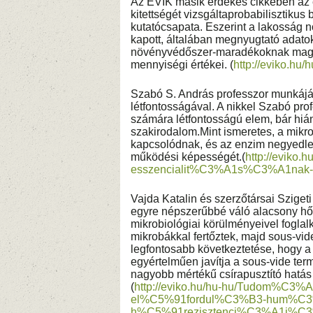
Az ÉVIK másik érdekes cikkében az 
kitettségét vizsgáltaprobabilisztiku
kutatócsapata. Eszerint a lakosság
kapott, általában megnyugtató adatok
növényvédőszer-maradékoknak magas
mennyiségi értékei. (
http://eviko.
Szabó S. András professzor munkájá
létfontosságával. A nikkel Szabó pro
számára létfontosságú elem, bár hiá
szakirodalom.Mint ismeretes, a mikr
kapcsolódnak, és az enzim negyedleg
működési képességét.(
http://eviko
esszencialit%C3%A1s%C3%A1nak-
Vajda Katalin és szerzőtársai Sziget
egyre népszerűbbé váló alacsony hőm
mikrobiológiai körülményeivel foglal
mikrobákkal fertőztek, majd sous-vid
legfontosabb következtetése, hogy 
egyértelműen javítja a sous-vide ter
nagyobb mértékű csírapusztító hatás
(
http://eviko.hu/hu-hu/Tudom%C3
el%C5%91fordul%C3%B3-hum%C3
h%C5%91rezisztenci%C3%A1j%C3