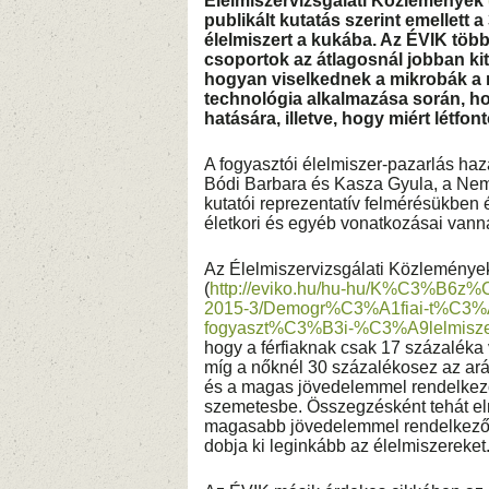
Élelmiszervizsgálati Közlemények
publikált kutatás szerint emellett 
élelmiszert a kukába. Az ÉVIK több
csoportok az átlagosnál jobban k
hogyan viselkednek a mikrobák a
technológia alkalmazása során, hog
hatására, illetve, hogy miért létfo
A fogyasztói élelmiszer-pazarlás haz
Bódi Barbara és Kasza Gyula, a Nemz
kutatói reprezentatív felmérésükben 
életkori és egyéb vonatkozásai vann
Az Élelmiszervizsgálati Közleménye
(
http://eviko.hu/hu-hu/K%C3%B
2015-3/Demogr%C3%A1fiai-t%C3
fogyaszt%C3%B3i-%C3%A9lelmisz
hogy a férfiaknak csak 17 százaléka 
míg a nőknél 30 százalékosez az ará
és a magas jövedelemmel rendelkezők
szemetesbe. Összegzésként tehát el
magasabb jövedelemmel rendelkező h
dobja ki leginkább az élelmiszereket