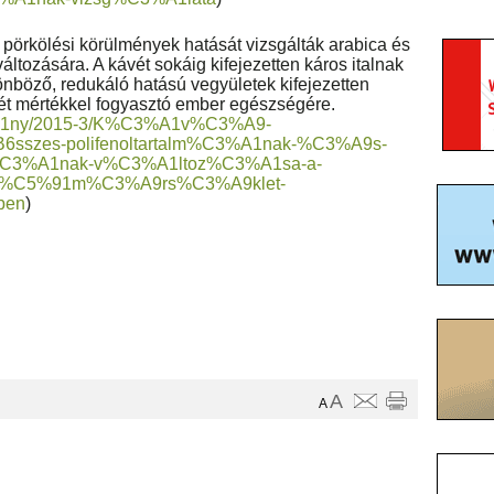
 pörkölési körülmények hatását vizsgálták arabica és
áltozására. A kávét sokáig kifejezetten káros italnak
ülönböző, redukáló hatású vegyületek kifejezetten
ét mértékkel fogyasztó ember egészségére.
3%A1ny/2015-3/K%C3%A1v%C3%A9-
szes-polifenoltartalm%C3%A1nak-%C3%A9s-
%C3%A1nak-v%C3%A1ltoz%C3%A1sa-a-
%C5%91m%C3%A9rs%C3%A9klet-
ben
)
A
A