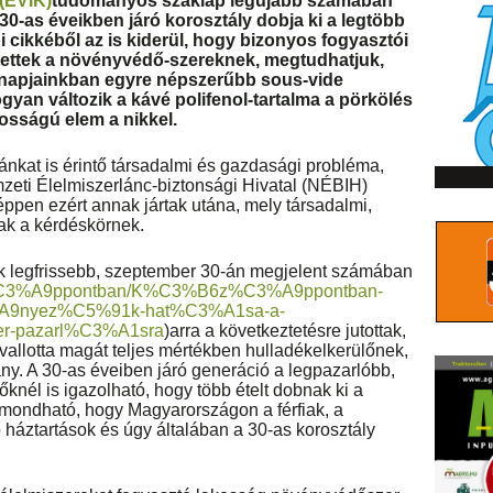
(ÉVIK)
tudományos szaklap legújabb számában
a 30-as éveikben járó korosztály dobja ki a legtöbb
i cikkéből az is kiderül, hogy bizonyos fogyasztói
itettek a növényvédő-szereknek, megtudhatjuk,
 napjainkban egyre népszerűbb sous-vide
yan változik a kávé polifenol-tartalma a pörkölés
ntosságú elem a nikkel.
ánkat is érintő társadalmi és gazdasági probléma,
eti Élelmiszerlánc-biztonsági Hivatal (NÉBIH)
éppen ezért annak jártak utána, mely társadalmi,
ak a kérdéskörnek.
k legfrissebb, szeptember 30-án megjelent számában
6z%C3%A9ppontban/K%C3%B6z%C3%A9ppontban-
%A9nyez%C5%91k-hat%C3%A1sa-a-
er-pazarl%C3%A1sra
)arra a következtetésre jutottak,
vallotta magát teljes mértékben hulladékelkerülőnek,
ny. A 30-as éveiben járó generáció a legpazarlóbb,
nél is igazolható, hogy több ételt dobnak ki a
mondható, hogy Magyarországon a férfiak, a
áztartások és úgy általában a 30-as korosztály
.