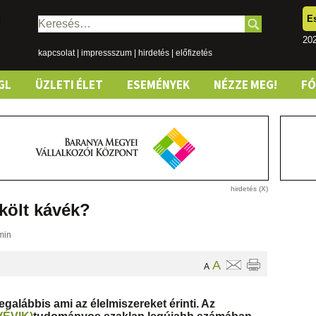
E
Keresés:
202
kapcsolat
|
impressszum
|
hirdetés
|
előfizetés
GL
ÜZLETI ÉLET
ESEMÉNYEK
NÉZZE MEG!
F
rkölt kávék?
min
A
A
legalábbis ami az élelmiszereket érinti. Az