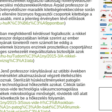
élelmiszereket fogyasztó lakosság növényvédőszer-
s becslési módszerekkelAmbrus Árpád professzor úr
 növényvédőszer-maradék kitettségénekbecslése során
 ellenére bizonyos fogyasztói csoportok kitettsége a
abb, mint a jelenleg érvényben lévő előírások
hu/hu-hu/K%C3%B6z%C3%A9ppontban
)
ban meghökkentő kérdéssel foglalkozik: a nikkel
fesszor dolgozatában leírtak szerint az ember
nyának tüneteiről nem számolt be eddig a
oelemek bizonyos enzimek prosztetikus csoportjához
es szerkezetét megváltoztatva biztosítják azok
.hu/hu-hu/Tudom%C3%A1ny/2015-3/A-nikkel-
vizsg%C3%A1lata
)
i Jenő professzor irányításával az utóbbi években
érséklet alkalmazásával végzett ételkészítés
koznak. Sterilizált húskészítményeket patogén
e technológiával hőkezelték azokat. Cikkük talán
a sous-vide technológia vákuumcsomagolása
mékek mikrobiológiai minőségét, rövidebb idő alatt
 következik be a hőkezelés folyamán.
%A1ny/2015-3/Sous-vide-h%C3%BAsokban-
%A1n-patog%C3%A9n-bakt%C3%A9riumok-
%A1nak-vizsg%C3%A1lata
)