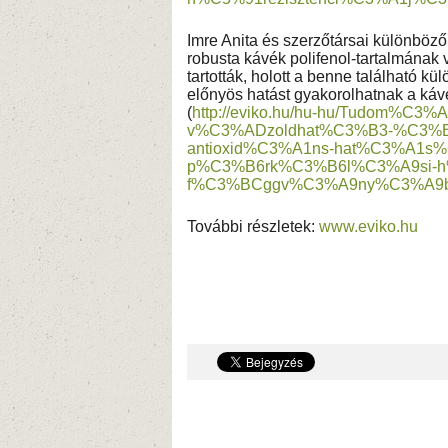
Imre Anita és szerzőtársai különböző
robusta kávék polifenol-tartalmának v
tartották, holott a benne található k
előnyös hatást gyakorolhatnak a káv
(
http://eviko.hu/hu-hu/Tudom%C
v%C3%ADzoldhat%C3%B3-%C3%B6s
antioxid%C3%A1ns-hat%C3%A1s
p%C3%B6rk%C3%B6l%C3%A9si-h
f%C3%BCggv%C3%A9ny%C3%A9
További részletek:
www.eviko.hu