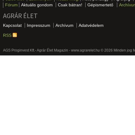
Fórum
Aktuális gondom
Csak bátran!
Gépismertető
Archívu
AGRÁR ÉLET
Kapcsolat
Impresszum
Archívum
Adatvédelem
RSS
AGS Proginvest Kft.- Agrár Élet Magazin - www.agrarelet.hu © 2026 Minden jog f