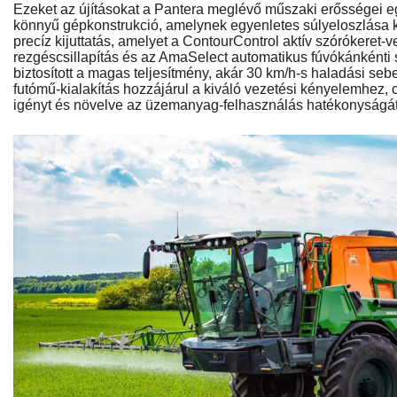
Ezeket az újításokat a Pantera meglévő műszaki erősségei egés
könnyű gépkonstrukció, amelynek egyenletes súlyeloszlása kím
precíz kijuttatás, amelyet a ContourControl aktív szórókeret-
rezgéscsillapítás és az AmaSelect automatikus fúvókánkénti s
biztosított a magas teljesítmény, akár 30 km/h-s haladási sebe
futómű-kialakítás hozzájárul a kiváló vezetési kényelemhez, 
igényt és növelve az üzemanyag-felhasználás hatékonyságát