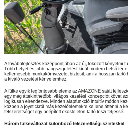
A továbbfejlesztés középpontjában az új, fokozott kényelmi funk
Több helyet és jobb hangszigetelést kínál modern belső térre
kellemesebb munkakörnyezetet biztosít, ami a hosszan tartó 
a kiváló vezetési kényelemhez.
A fülke egyik legfontosabb eleme az AMAZONE saját fejleszt
egy még áttekinthetőbb, világos kezelési koncepciót követ 
logikusan elrendezve. Minden alapfunkció intuitív módon kez
közben a joystickról más kezelőelemekre kellene áttenni a kez
felszereltséget egy beépített okostelefon-tartó teszi teljessé.
Három fülkeváltozat különböző felszereltségi szintekkel