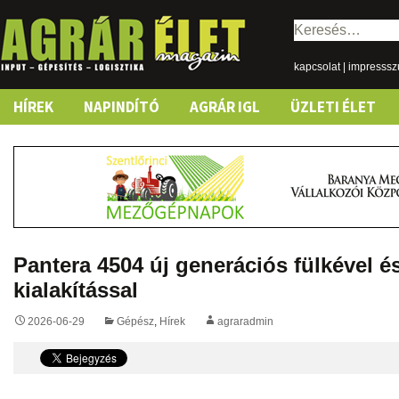
Keresés:
kapcsolat
|
impresss
Skip
HÍREK
NAPINDÍTÓ
AGRÁR IGL
ÜZLETI ÉLET
to
content
Pantera 4504 új generációs fülkével 
kialakítással
2026-06-29
Gépész
,
Hírek
agraradmin