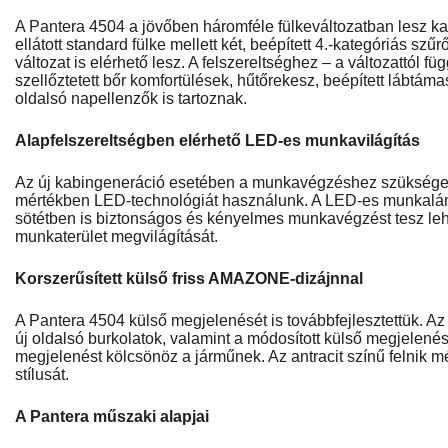
A Pantera 4504 a jövőben háromféle fülkeváltozatban lesz k
ellátott standard fülke mellett két, beépített 4.‑kategóriás sz
változat is elérhető lesz. A felszereltséghez – a változattól fü
szellőztetett bőr komfortülések, hűtőrekesz, beépített lábtám
oldalsó napellenzők is tartoznak.
Alapfelszereltségben elérhető LED-es munkavilágítás
Az új kabingeneráció esetében a munkavégzéshez szükséges 
mértékben LED‑technológiát használunk. A LED‑es munkalám
sötétben is biztonságos és kényelmes munkavégzést tesz lehe
munkaterület megvilágítását.
Korszerűsített külső friss AMAZONE-dizájnnal
A Pantera 4504 külső megjelenését is továbbfejlesztettük. Az 
új oldalsó burkolatok, valamint a módosított külső megjelené
megjelenést kölcsönöz a járműnek. Az antracit színű felnik 
stílusát.
A Pantera műszaki alapjai