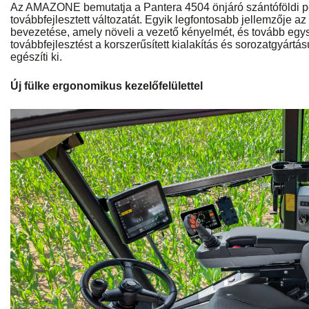
Az AMAZONE bemutatja a Pantera 4504 önjáró szántóföldi 
továbbfejlesztett változatát. Egyik legfontosabb jellemzője az
bevezetése, amely növeli a vezető kényelmét, és tovább egysz
továbbfejlesztést a korszerűsített kialakítás és sorozatgyárt
egészíti ki.
Új fülke ergonomikus kezelőfelülettel