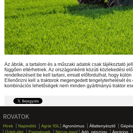
Az ábrák, a tartalom és a műszaki adatok csak tájékoztató jell
függően eltérhetnek. Az országonkénti közúti közlekedési e
rendelkezéseit be kell tartani, emiatt előfordulhat, hogy kül
Ellenőrizni kell a traktorok megengedett tengelyterhelését és 
kombinációs lehetőségek nem minden gyártmányú traktor ese
ROVATOK
Hírek
Napindító
Agrár IGL
Agronómus
Állattenyésztő
Gépés
Üzleti élet
Események
Nézze meg!
Adó, pénzügy
Agrárjog