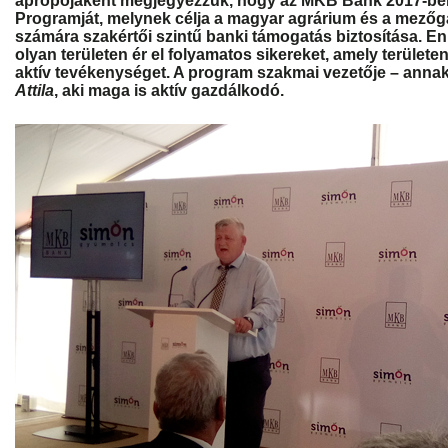
apropójaként megjegyezzük, hogy az MKB Bank 2017-ben 
Programját, melynek célja a magyar agrárium és a mezőg
számára szakértői szintű banki támogatás biztosítása. E
olyan területen ér el folyamatos sikereket, amely terület
aktív tevékenységet. A program szakmai vezetője – annak
Attila
, aki maga is aktív gazdálkodó.