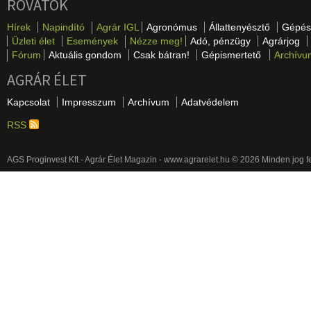
ROVATOK
Hírek
Napindító
Agrár IGL
Agronómus
Állattenyésztő
Gépés
Üzleti élet
Események
Nézze meg!
Adó, pénzügy
Agrárjog
Fórum
Aktuális gondom
Csak bátran!
Gépismertető
Archívu
AGRÁR ÉLET
Kapcsolat
Impresszum
Archívum
Adatvédelem
RSS
AGS Proginvest Kft.- Agrár Élet Magazin - www.agrarelet.hu © 2026 Minden jog f