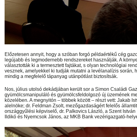
Előzetesen annyit, hogy a szóban forgó példaértékű cég ga
legújabb és legmodernebb rendszereket használják. A környe
választották ki a termesztett fajtákat, s olyan technológiai re
vesznek, amelyekkel ki tudják mutatni a levélanalízis során
mindig a megfelelő tápanyag utánpótlást biztosítsák.
Nos, július utolsó dekádjában került sor a Simon Családi Ga
gyümölcsmanipuláló és gyümölcsfeldolgozó új üzemének me
közelében. A megnyitón – többek között – részt vett: Jakab I
alelnöke; dr. Feldman Zsolt, mezőgazdaságért felelős államtit
országgyűlési képviselő, dr. Palkovics László, a Szent István
Ildikó és Nyemcsok János, az MKB Bank vezérigazgató-helye