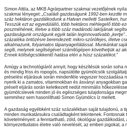
Simon Attila, az MKB Agrárpartner szakmai vezetőjének nyila
szakmai lényeget:
„Családi gazdaságunk 1992-ben kezdte m
száz hektáron gazdálkodunk a Hatvan melletti Sastelken, h
Tesszük ezt az egyedülálló, több hektáros méhlegelő több e
poszméhének, illetve a több száz madárodú lakójának segíts
gazdaságunk országunk egyik talán leginnovatívabb „kertje”. 
százaléka öntözésre berendezett: mikro-szórófejes, illetve c
alkalmazunk, folyamatos tápanyagellátással. Munkánkat saját
segíti, melynek segítségével számítógépen követhetjük az aktu
Ennek költségcsökkentő hatása eléri a húsz százalékot.”
Amúgy a technológiáról annyit, hogy készítésük során soha 
és mindig friss és ropogós, napsütötte gyümölcsök szolgálta
préselési eljárásuk során mindenféle vegyszer hozzáadása n
nyerik ki a zamatos, vitaminokban és ásványi anyagokban gaz
préselt eljárás során keletkezett nedüt minimális hőkezeléssel
gyümölcslevek minden jó és egészséges tulajdonsága megma
semmihez sem hasonlítható Simon Gyümölcs íz mellett.
A gazdaság egyébként száz százalékban saját tulajdonú, a ti
minden munkatársukra családtagként tekintenek. Fontosnak ta
követelményeit: a fenntartható, zöld, ökológiai gazdálkodást
környezettudatos életre való nevelését, az emberi jogokat, a