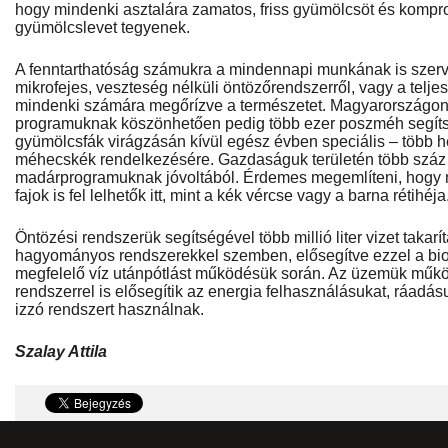
hogy mindenki asztalára zamatos, friss gyümölcsöt és kompr
gyümölcslevet tegyenek.
A fenntarthatóság számukra a mindennapi munkának is szerv
mikrofejes, veszteség nélküli öntözőrendszerről, vagy a teljes
mindenki számára megőrízve a természetet. Magyarországon 
programuknak köszönhetően pedig több ezer poszméh segítsé
gyümölcsfák virágzásán kívül egész évben speciális – több h
méhecskék rendelkezésére. Gazdaságuk területén több száz 
madárprogramuknak jóvoltából. Érdemes megemlíteni, hogy m
fajok is fel lelhetők itt, mint a kék vércse vagy a barna rétihéja
Öntözési rendszerük segítségével több millió liter vizet taka
hagyományos rendszerekkel szemben, elősegítve ezzel a biod
megfelelő víz utánpótlást működésük során. Az üzemük mű
rendszerrel is elősegítik az energia felhasználásukat, ráadá
izzó rendszert használnak.
Szalay Attila