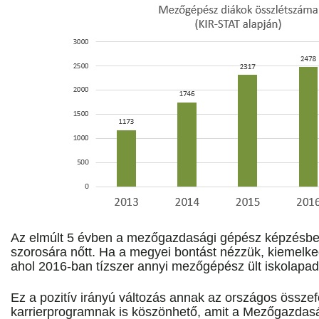
Az elmúlt 5 évben a mezőgazdasági gépész képzésbe
szorosára nőtt. Ha a megyei bontást nézzük, kiemelk
ahol 2016-ban tízszer annyi mezőgépész ült iskolapa
Ez a pozitív irányú változás annak az országos össze
karrierprogramnak is köszönhető, amit a Mezőgazdas