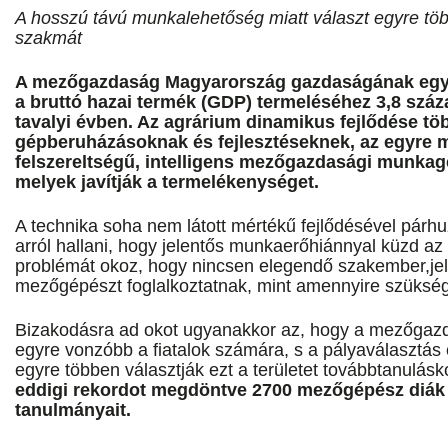
A hosszú távú munkalehetőség miatt választ egyre tö
szakmát
A mezőgazdaság Magyarország gazdaságának egyik
a bruttó hazai termék (GDP) termeléséhez 3,8 száza
tavalyi évben. Az agrárium dinamikus fejlődése tö
gépberuházásoknak és fejlesztéseknek, az egyre
felszereltségű, intelligens mezőgazdasági munka
melyek javítják a termelékenységet.
A technika soha nem látott mértékű fejlődésével pár
arról hallani, hogy jelentős munkaerőhiánnyal küzd a
problémát okoz, hogy nincsen elegendő szakember,jel
mezőgépészt foglalkoztatnak, mint amennyire szükség
Bizakodásra ad okot ugyanakkor az, hogy a mezőga
egyre vonzóbb a fiatalok számára, s a pályaválasztás e
egyre többen választják ezt a területet továbbtanulásk
eddigi rekordot megdöntve 2700 mezőgépész diák
tanulmányait.