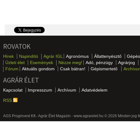
ROVATOK
Hírek
Napindító
Agrár IGL
Agronómus
Állattenyésztő
Gépés
Üzleti élet
Események
Nézze meg!
Adó, pénzügy
Agrárjog
Fórum
Aktuális gondom
Csak bátran!
Gépismertető
Archívu
AGRÁR ÉLET
Kapcsolat
Impresszum
Archívum
Adatvédelem
RSS
AGS Proginvest Kft.- Agrár Élet Magazin - www.agrarelet.hu © 2026 Minden jog f