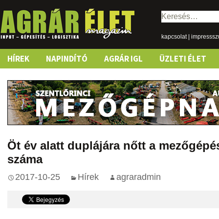
Keresés:
kapcsolat
|
impresss
Skip
HÍREK
NAPINDÍTÓ
AGRÁR IGL
ÜZLETI ÉLET
to
content
Öt év alatt duplájára nőtt a mezőgép
száma
2017-10-25
Hírek
agraradmin