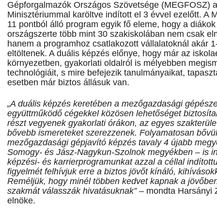
Gépforgalmazók Országos Szövetsége (MEGFOSZ) a
Minisztériummal karöltve indított el 3 évvel ezelőtt. 
11 pontból álló program egyik fő eleme, hogy a diákok
országszerte több mint 30 szakiskolában nem csak elm
hanem a programhoz csatlakozott vállalatoknál akár 1-2
eltöltenek. A duális képzés előnye, hogy már az iskola
környezetben, gyakorlati oldalról is mélyebben megis
technológiáit, s mire befejezik tanulmányaikat, tapaszt
esetben már biztos állásuk van.
„A duális képzés keretében a mezőgazdasági gépésze
együttműködő cégekkel közösen lehetőséget biztosítan
részt vegyenek gyakorlati órákon, az egyes szakterüle
bővebb ismereteket szerezzenek. Folyamatosan bővül
mezőgazdasági gépjavító képzés tavaly 4 újabb megy
Somogy- és Jász-Nagykun-Szolnok megyékben – is indu
képzési- és karrierprogramunkat azzal a céllal indítottu
figyelmét felhívjuk erre a biztos jövőt kínáló, kihívások
Reméljük, hogy minél többen kedvet kapnak a jövőben
szakmát válasszák hivatásuknak”
– mondta Harsányi
elnöke.