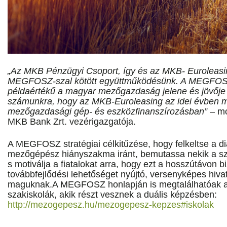
„Az MKB Pénzügyi Csoport, így és az MKB- Euroleasin
MEGFOSZ-szal kötött együttműködésünk. A MEGFOS
példaértékű a magyar mezőgazdaság jelene és jövője
számunkra, hogy az MKB-Euroleasing az idei évben má
mezőgazdasági gép- és eszközfinanszírozásban”
– m
MKB Bank Zrt. vezérigazgatója.
A MEGFOSZ stratégiai célkitűzése, hogy felkeltse a d
mezőgépész hiányszakma iránt, bemutassa nekik a sza
s motiválja a fiatalokat arra, hogy ezt a hosszútávon b
továbbfejlődési lehetőséget nyújtó, versenyképes hiva
maguknak.A MEGFOSZ honlapján is megtalálhatóak 
szakiskolák, akik részt vesznek a duális képzésben:
http://mezogepesz.hu/mezogepesz-kepzes#iskolak