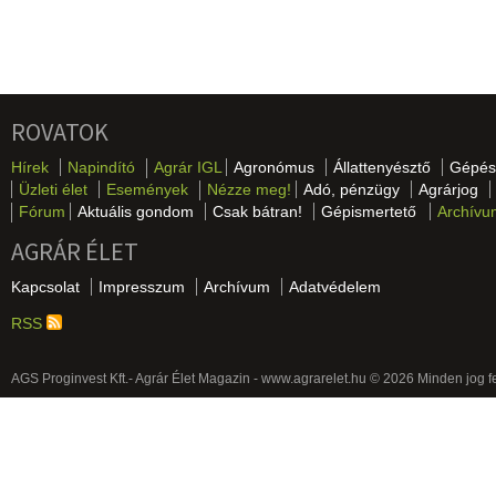
ROVATOK
Hírek
Napindító
Agrár IGL
Agronómus
Állattenyésztő
Gépés
Üzleti élet
Események
Nézze meg!
Adó, pénzügy
Agrárjog
Fórum
Aktuális gondom
Csak bátran!
Gépismertető
Archívu
AGRÁR ÉLET
Kapcsolat
Impresszum
Archívum
Adatvédelem
RSS
AGS Proginvest Kft.- Agrár Élet Magazin - www.agrarelet.hu © 2026 Minden jog f