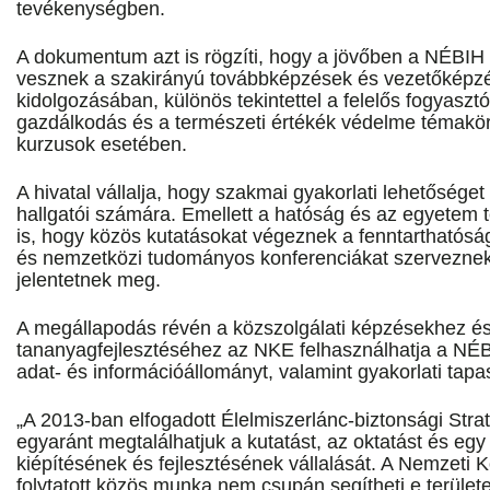
tevékenységben.
A dokumentum azt is rögzíti, hogy a jövőben a NÉBIH
vesznek a szakirányú továbbképzések és vezetőképz
kidolgozásában, különös tekintettel a felelős fogyasztó
gazdálkodás és a természeti értékék védelme témakö
kurzusok esetében.
A hivatal vállalja, hogy szakmai gyakorlati lehetősége
hallgatói számára. Emellett a hatóság és az egyetem t
is, hogy közös kutatásokat végeznek a fenntarthatóság
és nemzetközi tudományos konferenciákat szerveznek
jelentetnek meg.
A megállapodás révén a közszolgálati képzésekhez és
tananyagfejlesztéséhez az NKE felhasználhatja a NÉB
adat- és információállományt, valamint gyakorlati tapas
„A 2013-ban elfogadott Élelmiszerlánc-biztonsági Straté
egyaránt megtalálhatjuk a kutatást, az oktatást és eg
kiépítésének és fejlesztésének vállalását. A Nemzeti
folytatott közös munka nem csupán segítheti e terület