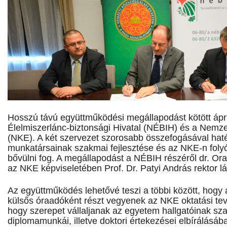
Hosszú távú együttműködési megállapodást kötött ápri
Élelmiszerlánc-biztonsági Hivatal (NÉBIH) és a Nemze
(NKE). A két szervezet szorosabb összefogásával haté
munkatársainak szakmai fejlesztése és az NKE-n folyó
bővülni fog. A megállapodást a NÉBIH részéről dr. Or
az NKE képviseletében Prof. Dr. Patyi András rektor lá
Az együttműködés lehetővé teszi a többi között, hog
külsős óraadóként részt vegyenek az NKE oktatási te
hogy szerepet vállaljanak az egyetem hallgatóinak sza
diplomamunkái, illetve doktori értekezései elbírálásáb