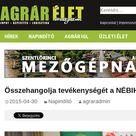
Keresés:
kapcsolat
|
impresss
Skip
HÍREK
NAPINDÍTÓ
AGRÁR IGL
ÜZLETI ÉLET
to
content
Összehangolja tevékenységét a NÉBI
2015-04-30
Napindító
agraradmin