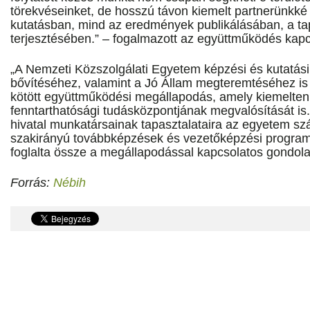
törekvéseinket, de hosszú távon kiemelt partnerünkké 
kutatásban, mind az eredmények publikálásában, a ta
terjesztésében.” – fogalmazott az együttműködés kap
„A Nemzeti Közszolgálati Egyetem képzési és kutatás
bővítéséhez, valamint a Jó Állam megteremtéséhez is
kötött együttműködési megállapodás, amely kiemelten
fenntarthatósági tudásközpontjának megvalósítását i
hivatal munkatársainak tapasztalataira az egyetem s
szakirányú továbbképzések és vezetőképzési program
foglalta össze a megállapodással kapcsolatos gondolata
Forrás:
Nébih