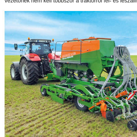
vezetőnek nem kell többször a traktorról fel- és leszáll