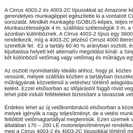
A Cirrus 4003-2 és 4003-2C típusokkal az Amazone két
gerendelyes munkagéppel egészítette ki a vontatott C
sorozatát. Mindkét munkagép ISOBUS-képes, teljes m
Munkaszélességük 4 m, szállítási szélességük 3 m, a
azonban különböznek. A Cirrus 4003-2 típus egy 3600 li
rendelkezik, míg a 4003-2C jelzésű Cirrust 4000 literes
szereltük fel. Ez a tartály 60:40 % arányban osztott, 
kijuttatása helyett két alternatív megoldást kínál: a S
két különböző vetőmag vagy vetőmag és műtrágya egyid
Az osztott nyomótartály ideális ahhoz, hogy pl. közte
vessünk, melyek szállítás közben a tartályban össze
műtrágyának közvetlenül a vetéshez történő adagolása
kelést. Ezzel elsősorban az időjárástól függő rövid ve
lehet jobb induló feltételeket biztosítani a tavasziak v
Érdekes lehet az új vetőkombináció elsősorban a köz
melyek igénylik a nagy teljesítményt, de a vetési munk
feltöltött vetőmagtartállyal megtenniük. Ezen üzemek v
általában 170 – 200 LE motorteljesítménnyel rendelkez
meg a Cirrus 4003-2 és 4003-2C típusokkal történő 