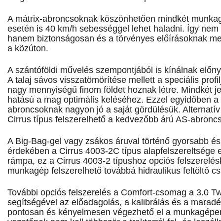
A mátrix-abroncsoknak köszönhetően mindkét munkagépp
esetén is 40 km/h sebességgel lehet haladni. Így nem
hanem biztonságosan és a törvényes előírásoknak me
a közúton.
A szántóföldi művelés szempontjából is kínálnak előn
A talaj sávos visszatömörítése mellett a speciális pro
nagy mennyiségű finom földet hoznak létre. Mindkét j
hatású a mag optimális keléséhez. Ezzel egyidőben a
abroncsoknak nagyon jó a saját gördülésük. Alternatí
Cirrus típus felszerelhető a kedvezőbb árú AS-abroncs
A Big-Bag-gel vagy zsákos áruval történő gyorsabb és
érdekében a Cirrus 4003-2C típus alapfelszereltsége e
rámpa, ez a Cirrus 4003-2 típushoz opciós felszerelés
munkagép felszerelhető továbbá hidraulikus feltöltő csi
További opciós felszerelés a Comfort-csomag a 3.0 Tw
segítségével az előadagolás, a kalibrálás és a maradé
pontosan és kényelmesen végezhető el a munkagépe