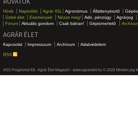
ROVATOK
Hírek
Napindító
Agrár IGL
Agronómus
Állattenyésztő
Gépés
Üzleti élet
Események
Nézze meg!
Adó, pénzügy
Agrárjog
Fórum
Aktuális gondom
Csak bátran!
Gépismertető
Archívu
AGRÁR ÉLET
Kapcsolat
Impresszum
Archívum
Adatvédelem
RSS
AGS Proginvest Kft.- Agrár Élet Magazin - www.agrarelet.hu © 2026 Minden jog f