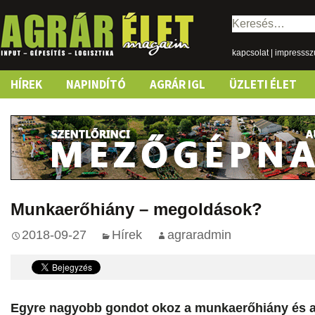
Keresés:
kapcsolat
|
impresss
Skip
HÍREK
NAPINDÍTÓ
AGRÁR IGL
ÜZLETI ÉLET
to
content
Munkaerőhiány – megoldások?
2018-09-27
Hírek
agraradmin
Egyre nagyobb gondot okoz a munkaerőhiány és a