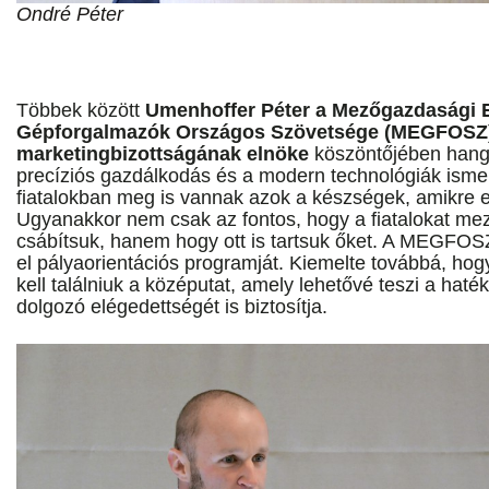
Ondré Péter
Többek között
Umenhoffer Péter a Mezőgazdasági 
Gépforgalmazók Országos Szövetsége (MEGFOSZ
marketingbizottságának elnöke
köszöntőjében hang
precíziós gazdálkodás és a modern technológiák isme
fiatalokban meg is vannak azok a készségek, amikre ez
Ugyanakkor nem csak az fontos, hogy a fiatalokat me
csábítsuk, hanem hogy ott is tartsuk őket. A MEGFOSZ i
el pályaorientációs programját. Kiemelte továbbá, ho
kell találniuk a középutat, amely lehetővé teszi a ha
dolgozó elégedettségét is biztosítja.