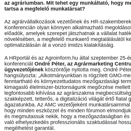
az agráriumban. Mit tehet egy munkáltató, hogy me
tartsa a megfelelő munkatársat?
Az agrárvállalkozások vezetőinek és HR-szakembere
Konferencián olyan könnyen alkalmazható megoldások
előadók, amelyek szerepet játszhatnak a vállalat hat
növelésében, a megfelelő munkaerő megtalálásától 
optimalizálásán át a vonzó imidzs kialakításáig.
A HRportál és az Agroinform.hu által szeptember 25-
konferenciát
Ondré Péter, az Agrármarketing Cent
ügyvezetőjének
köszöntője nyitotta meg. Ondré Pét
hangsúlyozta: „Alkotmányunkban is rögzített GMO-me
fenntartható és környezettudatos mezőgazdasági term
kimagasló élelmiszer-biztonságunk megőrzése mellett
legfontosabb kihívása az agrárszakma megbecsültség
szakképzett, tetterős, a digitalizáció világát értő fiat
ágazatunkba. Az AMC vezetőjeként munkatársaimmal e
hogy minden eszközzel és minden fórumon elmondjuk,
és megmutassuk nekik, hogy a mezőgazdaságban és 
való elhelyezkedés professzionális szaktudással hoss
megélhetést garantál.