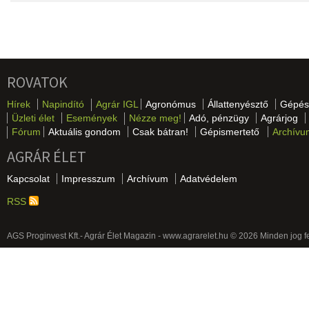
ROVATOK
Hírek
Napindító
Agrár IGL
Agronómus
Állattenyésztő
Gépés
Üzleti élet
Események
Nézze meg!
Adó, pénzügy
Agrárjog
Fórum
Aktuális gondom
Csak bátran!
Gépismertető
Archívu
AGRÁR ÉLET
Kapcsolat
Impresszum
Archívum
Adatvédelem
RSS
AGS Proginvest Kft.- Agrár Élet Magazin - www.agrarelet.hu © 2026 Minden jog f