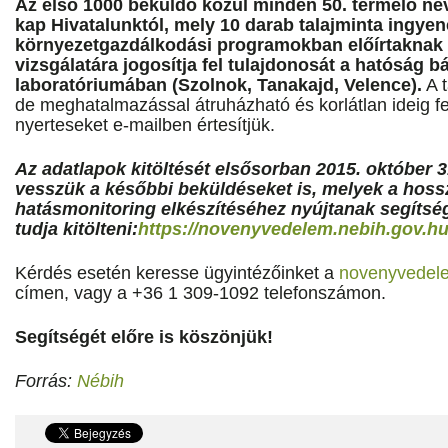
Az első 1000 beküldő közül minden 50. termelő név
kap Hivatalunktól, mely 10 darab talajminta ingyen
környezetgazdálkodási programokban előírtaknak 
vizsgálatára jogosítja fel tulajdonosát a hatóság b
laboratóriumában (Szolnok, Tanakajd, Velence).
A t
de meghatalmazással átruházható és korlátlan ideig f
nyerteseket e-mailben értesítjük.
Az adatlapok kitöltését elsősorban 2015. október 3
vesszük a későbbi beküldéseket is, melyek a hoss
hatásmonitoring elkészítéséhez nyújtanak segítsé
tudja kitölteni:
https://novenyvedelem.nebih.gov.hu
Kérdés esetén keresse ügyintézőinket a
novenyvedel
címen, vagy a +36 1 309-1092 telefonszámon.
Segítségét előre is köszönjük!
Forrás:
Nébih