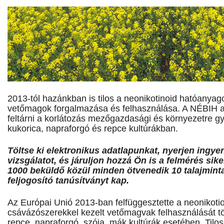
2013-tól hazánkban is tilos a neonikotinoid hatóanyag
vetőmagok forgalmazása és felhasználása. A NÉBIH a
feltárni a korlátozás mezőgazdasági és környezetre g
kukorica, napraforgó és repce kultúrákban.
Töltse ki elektronikus adatlapunkat, nyerjen ingye
vizsgálatot, és járuljon hozzá Ön is a felmérés si
1000 beküldő közül minden ötvenedik 10 talajmint
feljogosító tanúsítványt kap.
Az Európai Unió 2013-ban felfüggesztette a neonikot
csávázószerekkel kezelt vetőmagvak felhasználását tö
repce, napraforgó, szója, mák kultúrák esetében. Til