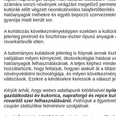
számára vonzó növények virágzást megelőző permete
kultúrák előtt végzett neonikotinoidos talajfertőtlenítés
hatóanyagok méhekre és egyéb beporzó szervezetekre
gyanúja miatt került sor.
A korlátozás következményeképpen ezekben a kultúr
jelenleg piretroid és foszforsav-észter típusú anyagok
rovarkártevők ellen.
A tudományos kutatások jelenleg is folynak annak tis
valójában milyen környezeti, ökotoxikológiai hatásai v
hatóanyagok felhasználásának. A teljes képhez mindem
hozzátartozik, hogy feltárjuk, hogyan alakult át a tiltás
növényvédelmi technológiája, és milyen következmény
változások. Ezekre a kérdésekre keressük a választ j
Kérjük tehát, hogy webes adatlapunk kitöltésével
nyil
gazdálkodási év kukorica, napraforgó és repce ku
rovarölő szer felhasználásáról.
Felhívjuk a figyelmet
csupán statisztikai felmérésre szolgálnak.