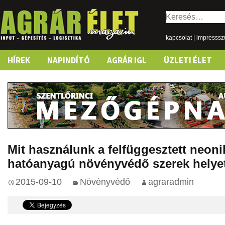
Keresés:
kapcsolat
|
impresss
Skip
HÍREK
NAPINDÍTÓ
AGRÁR IGL
ÜZLETI ÉLET
to
content
Mit használunk a felfüggesztett neoni
hatóanyagú növényvédő szerek helye
2015-09-10
Növényvédő
agraradmin