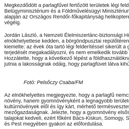
Megkezdődött a parlagfűvel fertőzött területek légi fel
Belügyminisztérium és a Földművelésügyi Minisztéri
alapján az Országos Rendőr-főkapitányság helikopter
végéig.
Jordán László, a Nemzeti Élelmiszerlánc-biztonsági Hi
elnökhelyettese kedden, a börgöndpusztai repülőtéren t
kiemelte: az évek óta tartó légi felderítéssel sikerült
terjedését megakadályozni, és nem emelkedik tovább 
Hozzátette, hogy a következő lépést a földhasználóknak
jutnia a lakosságnak odáig, hogy parlagfüvet látva kihú
Fotó: Pelsőczy Csaba/FM
Az elnökhelyettes megjegyezte, hogy a parlagfű nemc
növény, hanem gyomnövényként a legnagyobb területet
kultúrnövények elől és így kárt, mérhető termésveszt
mezőgazdaságnak. Jelezte, hogy a gyomnövény első
talajokat kedveli, ezért főként Bács-Kiskun, Somogy,
és Pest megyében gyakori az előfordulása.