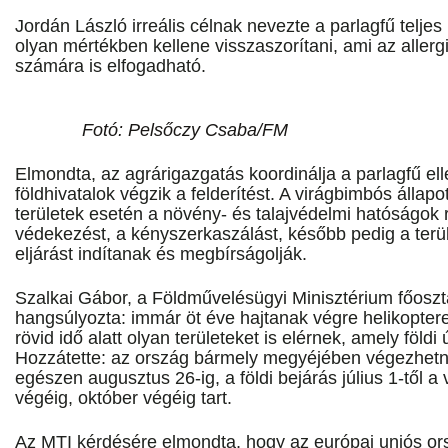
Jordán László irreális célnak nevezte a parlagfű teljes 
olyan mértékben kellene visszaszorítani, ami az alle
számára is elfogadható.
Fotó: Pelsőczy Csaba/FM
Elmondta, az agrárigazgatás koordinálja a parlagfű ell
földhivatalok végzik a felderítést. A virágbimbós állapo
területek esetén a növény- és talajvédelmi hatóságok 
védekezést, a kényszerkaszálást, később pedig a terüle
eljárást indítanak és megbírságolják.
Szalkai Gábor, a Földművelésügyi Minisztérium főoszt
hangsúlyozta: immár öt éve hajtanak végre helikopteres
rövid idő alatt olyan területeket is elérnek, amely föld
Hozzátette: az ország bármely megyéjében végezhetnek
egészen augusztus 26-ig, a földi bejárás július 1-től a
végéig, október végéig tart.
Az MTI kérdésére elmondta, hogy az európai uniós or