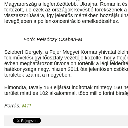
Magyarország a legfertőzöttebb. Ukrajna, Románia és
fertőzött, de ezek az országok kevésbé törekszenek
visszaszorítására, így jelentős mértékben hozzájárul
levegőjében a pollenkoncentráció emelkedéséhez.
Fotó: Pelsőczy Csaba/FM
Sziebert Gergely, a Fejér Megyei Kormányhivatal élelm
földművelésügyi főosztály vezetője közölte, hogy Fe
évben meghatározott útvonalon történik a légi felderít
hatékonysága nagy, hiszen 2011 óta jelentősen csökken
területek száma a megyében.
Elmondta, tavaly 163 eljárást indítottak mintegy 160 he
terület miatt és 102 alkalommal, több millió forint bírsá
Forrás:
MTI