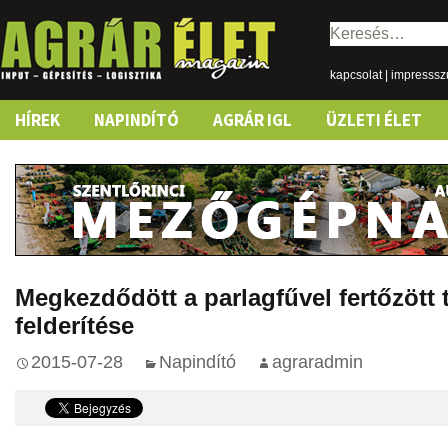
Keresés:
kapcsolat
|
impresss
Skip
HÍREK
NAPINDÍTÓ
AGRÁR IGL
ÜZLETI ÉLET
to
content
Megkezdődött a parlagfűvel fertőzött t
felderítése
2015-07-28
Napindító
agraradmin