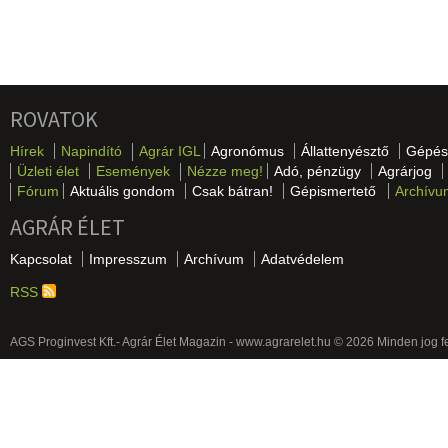
ROVATOK
Hírek
Napindító
Agrár IGL
Agronómus
Állattenyésztő
Gépés
Üzleti élet
Események
Nézze meg!
Adó, pénzügy
Agrárjog
Fórum
Aktuális gondom
Csak bátran!
Gépismertető
Archívu
AGRÁR ÉLET
Kapcsolat
Impresszum
Archívum
Adatvédelem
RSS
AGS Proginvest Kft.- Agrár Élet Magazin - www.agrarelet.hu © 2026 Minden jog f