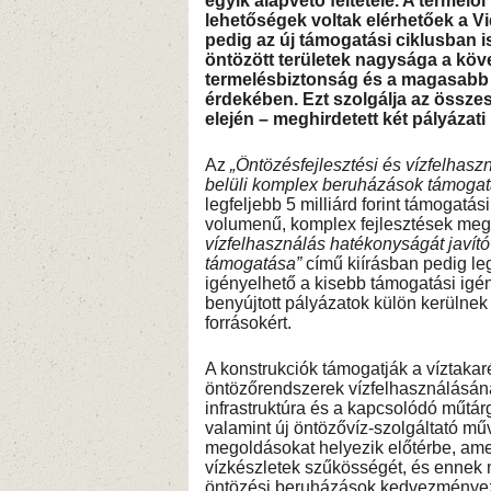
egyik alapvető feltétele. A termel
lehetőségek voltak elérhetőek a Vi
pedig az új támogatási ciklusban i
öntözött területek nagysága a kö
termelésbiztonság és a magasabb 
érdekében. Ezt szolgálja az össze
elején – meghirdetett két pályázati
Az
„Öntözésfejlesztési és vízfelha
belüli komplex beruházások támoga
legfeljebb 5 milliárd forint támogatá
volumenű, komplex fejlesztések megv
vízfelhasználás hatékonyságát javí
támogatása”
című kiírásban pedig leg
igényelhető a kisebb támogatási igé
benyújtott pályázatok külön kerülne
forrásokért.
A konstrukciók támogatják a víztakar
öntözőrendszerek vízfelhasználásána
infrastruktúra és a kapcsolódó műtárg
valamint új öntözővíz-szolgáltató mű
megoldásokat helyezik előtérbe, amely
vízkészletek szűkösségét, és ennek 
öntözési beruházások kedvezményeze