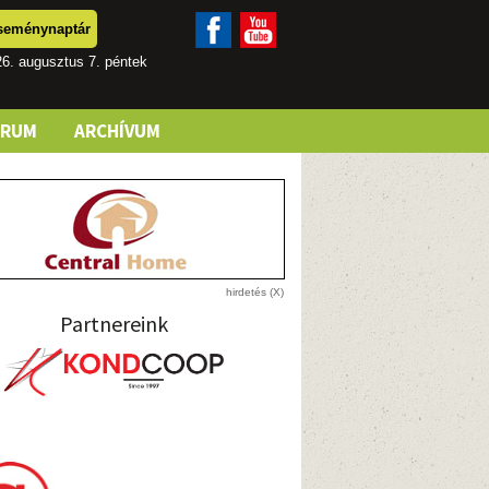
seménynaptár
6. augusztus 7. péntek
ÓRUM
ARCHÍVUM
Partnereink