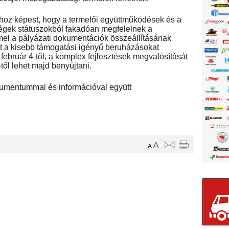
hoz képest, hogy a termelői együttműködések és a
égek státuszokból fakadóan megfelelnek a
mmel a pályázati dokumentációk összeállításának
t a kisebb támogatási igényű beruházásokat
 február 4-től, a komplex fejlesztések megvalósítását
től lehet majd benyújtani.
umentummal és információval együtt
A
A