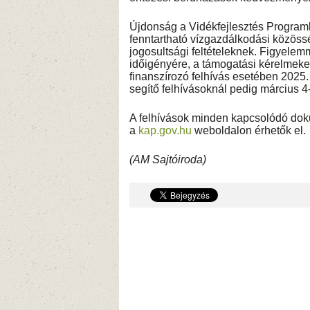
Újdonság a Vidékfejlesztés Program
fenntartható vízgazdálkodási közöss
jogosultsági feltételeknek. Figyele
időigényére, a támogatási kérelmeke
finanszírozó felhívás esetében 2025.
segítő felhívásoknál pedig március 4-
A felhívások minden kapcsolódó dok
a
kap.gov.hu
weboldalon érhetők el.
(AM Sajtóiroda)