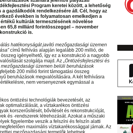
ői beruházások számára jelentős pályázati
dékfejlesztési Program keretei között, a lehetőség
s a gazdálkodók rendelkezésére áll. Cél, hogy az
vetkező években is folyamatosan emelkedjen a
értékű kultúrák termesztésének növelése
sen 65,8 milliárd forintösszeggel – november
 konstrukció is.
sználás hatékonyságát javító mezőgazdasági üzemen
tása”
című felhívás alapján legalább 200 millió, de
si összeg igényelhető, így ez a konstrukció a nagyobb
alósítását szolgálja majd. Az
„Öntözésfejlesztési és
tó mezőgazdasági üzemen belüli beruházások
feljebb 200 millió forint támogatási összeg
nyű beruházások megvalósítására. A két felhívásra
k értékelésre, nem versenyeznek egymással a
ékos öntözési technológiák bevezetését, az
k optimalizálását, a víztakarékos öntözési
yak korszerűsítését, bővítését és rekonstrukcióját,
vek és -rendszerek létrehozását. Azokat a műszaki
ek figyelembe veszik a felszíni és felszín alatti
megfelelően maximális víztakarékossággal járnak. Az
ttjei mezőgazdasági termelők lehetnek.