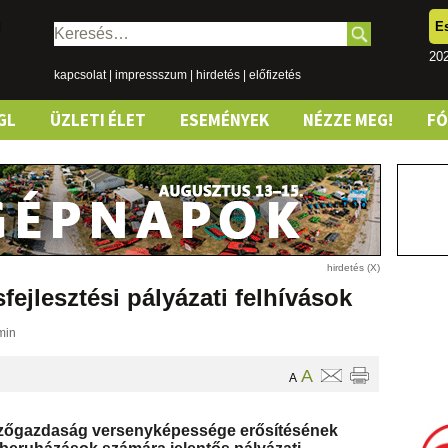
E
Keresés:
202
kapcsolat
|
impressszum
|
hirdetés
|
előfizetés
GL
ÜZLETI ÉLET
ESEMÉNYEK
NÉZZE MEG!
F
fejlesztési pályázati felhívások
min
A
A
ezőgazdaság versenyképessége erősítésének