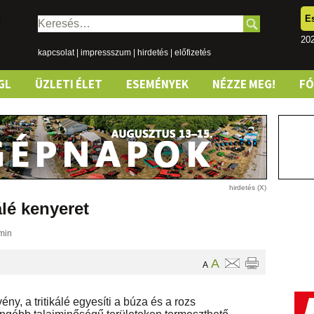
E
Keresés:
202
kapcsolat
|
impressszum
|
hirdetés
|
előfizetés
GL
ÜZLETI ÉLET
ESEMÉNYEK
NÉZZE MEG!
F
álé kenyeret
min
A
A
ny, a tritikálé egyesíti a búza és a rozs