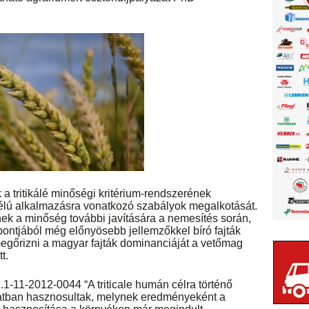
a tritikálé minőségi kritérium-rendszerének
 célú alkalmazásra vonatkozó szabályok megalkotását.
k a minőség további javítására a nemesítés során,
pontjából még előnyösebb jellemzőkkel bíró fajták
megőrizni a magyar fajták dominanciáját a vetőmag
t.
.1-11-2012-0044 “A triticale humán célra történő
zatban hasznosultak, melynek eredményeként a