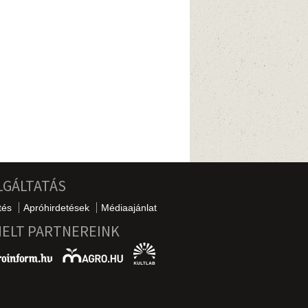
LGÁLTATÁS
tés
Apróhirdetések
Médiaajánlat
MELT PARTNEREINK