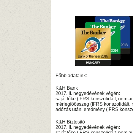
Főbb adataink:
K&H Bank
2017. II. negyedévének végén:
saját tőke (IFRS konszolidált, nem audi
mérlegfőösszeg (IFRS konszolidált, ne
adózás utáni eredmény (IFRS konszolid
K&H Biztosító
2017. II. negyedévének végén:
saját tőke (IFRS konszolidált, nem audi