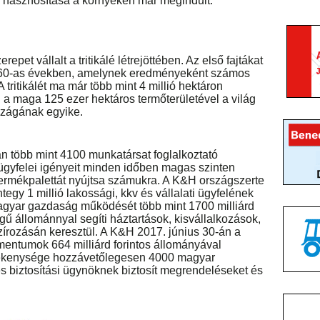
ari hasznosítása a környéken már megindult.
pet vállalt a tritikálé létrejöttében. Az első fajtákat
960-as években, amelynek eredményeként számos
A tritikálét ma már több mint 4 millió hektáron
 a maga 125 ezer hektáros termőterületével a világ
rszágának egyike.
n több mint 4100 munkatársat foglalkoztató
ügyfelei igényeit minden időben magas szinten
b termékpalettát nyújtsa számukra. A K&H országszerte
tegy 1 millió lakossági, kkv és vállalati ügyfelének
magyar gazdaság működését több mint 1700 milliárd
llegű állománnyal segíti háztartások, kisvállalkozások,
zírozásán keresztül. A K&H 2017. június 30-án a
umentumok 664 milliárd forintos állományával
tevékenysége hozzávetőlegesen 4000 magyar
s biztosítási ügynöknek biztosít megrendeléseket és