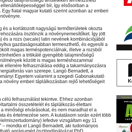
ngébb talajminőségű területeken termeszthető
ellenállóképességgel bír, így elsősorban a
Egy fiatal magyar kutató szerint azonban az emberi
 növényre.
g és a korlátozott nagyságú termőterületek okozta
trehozására ösztönzik a növénynemesítőket. Így jött
cum) és a rozs (secale) latin nevének kombinációjából
nyítva gazdaságosabban termeszthető, és egyesíti a
rökölt magas terméspotenciálnak, illetve a rozsból
önhetően a tritikálé gyengébb talajminőségű
 körülmények között is magas terméshozammal
ok ellenére felhasználása eddig a takarmányozásra
energiaforrás van szerepe. Langó Bernadett, a
mányi Egyetem valamint a szegedi Gabonakutató
n a növény emberi táplálkozásban rejlő lehetőségeit
mán célú felhasználást tekintve. Ehhez azonban
tartalmi összetételét és táplálkozás-élettani
k a minőségi elvárásokat, és nem maradhat el a
ata és értelmezése sem. A kutatásom során ezért több
 élelmiszertudomány) lefedve vizsgáltam egy 11
t” – mondta el Langó Bernadett, aki tudományos
tható agráriumért ösztöndíjpályázat PhD