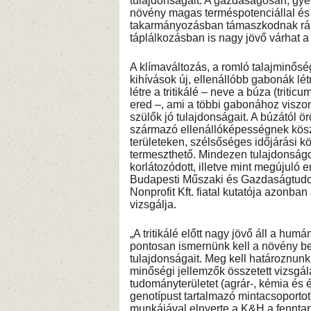
tulajdonságait. A gazdaságosan, gye
növény magas terméspotenciállal és 
takarmányozásban támaszkodnak rá. 
táplálkozásban is nagy jövő várhat a
A klímaváltozás, a romló talajminősé
kihívások új, ellenállóbb gabonák lé
létre a tritikálé – neve a búza (triti
ered –, ami a többi gabonához viszo
szülők jó tulajdonságait. A búzától ö
származó ellenállóképességnek kösz
területeken, szélsőséges időjárási
termeszthető. Mindezen tulajdonság
korlátozódott, illetve mint megújuló 
Budapesti Műszaki és Gazdaságtudo
Nonprofit Kft. fiatal kutatója azonba
vizsgálja.
„A tritikálé előtt nagy jövő áll a hu
pontosan ismernünk kell a növény bel
tulajdonságait. Meg kell határoznun
minőségi jellemzők összetett vizsgál
tudományterületet (agrár-, kémia és
genotípust tartalmazó mintacsoporto
munkájával elnyerte a K&H a fenntar