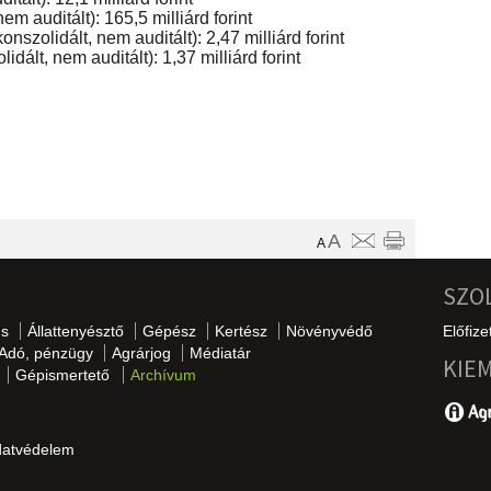
m auditált): 165,5 milliárd forint
szolidált, nem auditált): 2,47 milliárd forint
ált, nem auditált): 1,37 milliárd forint
A
A
SZO
s
Állattenyésztő
Gépész
Kertész
Növényvédő
Előfize
Adó, pénzügy
Agrárjog
Médiatár
KIE
Gépismertető
Archívum
datvédelem