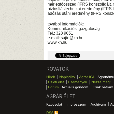
mérlegfőösszeg (IFRS konszolidált, ne
biztosítástechnikai eredmény (IFRS kon
adózás utáni eredmény (IFRS konszolid
további információk:
Kommunikációs igazgatóság
Tel.: 328 9051
e-mail: sajto@kh.hu
www.kh.hu
ROVATOK
Hírek
Napindító
Agrár IGL
Agronómu
Üzleti élet
Események
Nézze meg!
Fórum
Aktuális gondom
Csak bátran!
AGRÁR ÉLET
Kapcsolat
Impresszum
Archívum
A
RSS