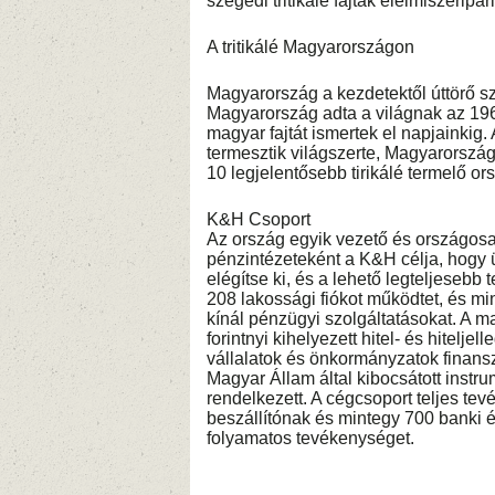
szegedi tritikálé fajták élelmiszerip
A tritikálé Magyarországon
Magyarország a kezdetektől úttörő szere
Magyarország adta a világnak az 1
magyar fajtát ismertek el napjainkig. 
termesztik világszerte, Magyarország
10 legjelentősebb tirikálé termelő o
K&H Csoport
Az ország egyik vezető és országosa
pénzintézeteként a K&H célja, hogy 
elégítse ki, és a lehető legteljeseb
208 lakossági fiókot működtet, és min
kínál pénzügyi szolgáltatásokat. A 
forintnyi kihelyezett hitel- és hitelje
vállalatok és önkormányzatok finans
Magyar Állam által kibocsátott instr
rendelkezett. A cégcsoport teljes 
beszállítónak és mintegy 700 banki é
folyamatos tevékenységet.