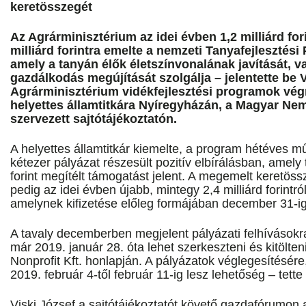
keretösszegét
Az Agrárminisztérium az idei évben 1,2 milliárd for
milliárd forintra emelte a nemzeti Tanyafejlesztés
amely a tanyán élők életszínvonalának javítását, v
gazdálkodás megújítását szolgálja – jelentette be V
Agrárminisztérium vidékfejlesztési programok végr
helyettes államtitkára Nyíregyházán, a Magyar Nemz
szervezett sajtótájékoztatón.
A helyettes államtitkár kiemelte, a program hétéves 
kétezer pályázat részesült pozitív elbírálásban, amely 
forint megítélt támogatást jelent. A megemelt keretö
pedig az idei évben újabb, mintegy 2,4 milliárd forintró
amelynek kifizetése előleg formájában december 31-ig
A tavaly decemberben megjelent pályázati felhívásokr
már 2019. január 28. óta lehet szerkeszteni és kitölte
Nonprofit Kft. honlapján. A pályázatok véglegesítésére
2019. február 4-től február 11-ig lesz lehetőség – tette
Viski József a sajtótájékoztatót követő gazdafórumon a