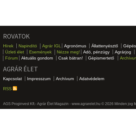
ROVATOK
Hírek
Napindító
Agrár IGL
Agronómus
Állattenyésztő
Gépés
Üzleti élet
Események
Nézze meg!
Adó, pénzügy
Agrárjog
Fórum
Aktuális gondom
Csak bátran!
Gépismertető
Archívu
AGRÁR ÉLET
Kapcsolat
Impresszum
Archívum
Adatvédelem
RSS
AGS Proginvest Kft.- Agrár Élet Magazin - www.agrarelet.hu © 2026 Minden jog f