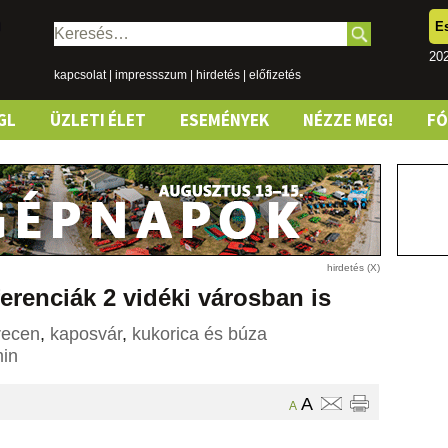
E
Keresés:
202
kapcsolat
|
impressszum
|
hirdetés
|
előfizetés
GL
ÜZLETI ÉLET
ESEMÉNYEK
NÉZZE MEG!
F
renciák 2 vidéki városban is
recen
,
kaposvár
,
kukorica és búza
in
A
A