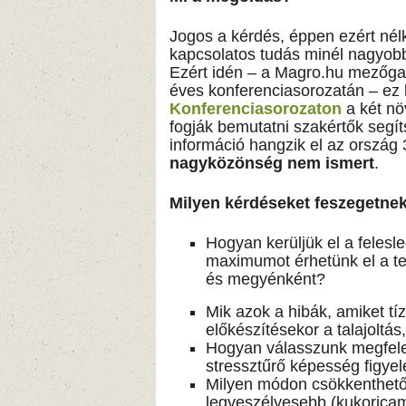
Jogos a kérdés, éppen ezért nél
kapcsolatos tudás minél nagyobb 
Ezért idén – a Magro.hu mezőga
éves konferenciasorozatán – ez 
Konferenciasorozaton
a két nö
fogják bemutatni szakértők segí
információ hangzik el az ország
nagyközönség nem
ismert
.
Milyen kérdéseket feszegetne
Hogyan kerüljük el a felesl
maximumot érhetünk el a te
és megyénként?
Mik azok a hibák, amiket tíz
előkészítésekor a talajoltá
Hogyan válasszunk megfele
stressztűrő képesség figye
Milyen módon csökkenthető 
legveszélyesebb (kukoricam