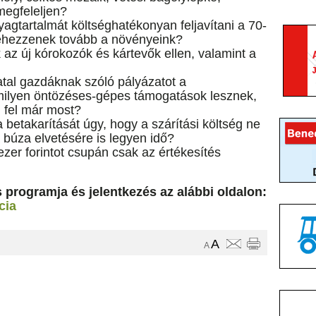
 megfeleljen?
yagtartalmát költséghatékonyan feljavítani a 70-
 éhezzenek tovább a növényeink?
 az új kórokozók és kártevők ellen, valamint a
atal gazdáknak szóló pályázatot a
ilyen öntözéses-gépes támogatások lesznek,
 fel már most?
 betakarítását úgy, hogy a szárítási költség ne
a búza elvetésére is legyen idő?
zer forintot csupán csak az értékesítés
 programja és jelentkezés az alábbi oldalon:
cia
A
A