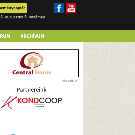
seménynaptár
6. augusztus 9. vasárnap
ÓRUM
ARCHÍVUM
Partnereink