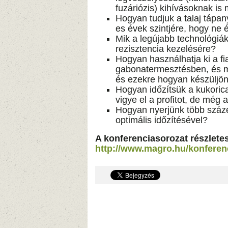
fuzáriózis) kihívásoknak is
Hogyan tudjuk a talaj tápan
es évek szintjére, hogy ne
Mik a legújabb technológiák
rezisztencia kezelésére?
Hogyan használhatja ki a fi
gabonatermesztésben, és m
és ezekre hogyan készüljön
Hogyan időzítsük a kukorica
vigye el a profitot, de még 
Hogyan nyerjünk több száze
optimális időzítésével?
A konferenciasorozat részletes
http://www.magro.hu/konferen