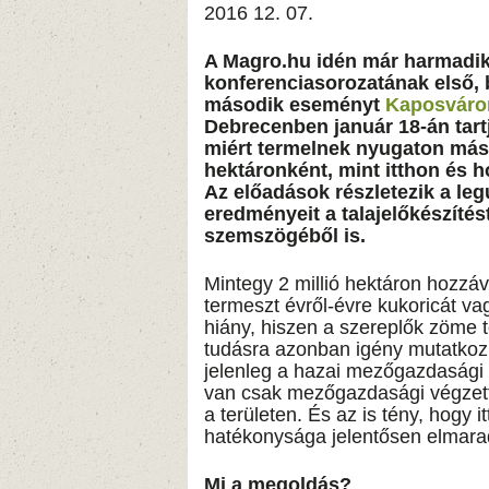
2016 12. 07.
A Magro.hu idén már harmadi
konferenciasorozatának első, 
második eseményt
Kaposváro
Debrecenben január 18-án tartj
miért termelnek nyugaton másf
hektáronként, mint itthon és h
Az előadások részletezik a leg
eredményeit a talajelőkészítés
szemszögéből is.
Mintegy 2 millió hektáron hozzá
termeszt évről-évre kukoricát v
hiány, hiszen a szereplők zöme t
tudásra azonban igény mutatkozi
jelenleg a hazai mezőgazdasági
van csak mezőgazdasági végzett
a területen. És az is tény, hogy i
hatékonysága jelentősen elmarad
Mi a megoldás?