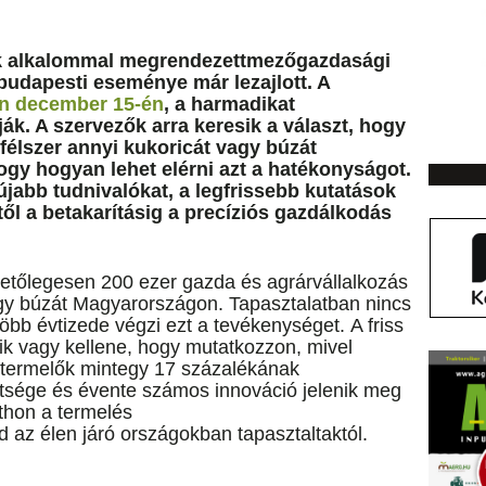
k alkalommal megrendezettmezőgazdasági
budapesti eseménye már lezajlott. A
n december 15-én
, a harmadikat
ák. A szervezők arra keresik a választ, hogy
élszer annyi kukoricát vagy búzát
ogy hogyan lehet elérni azt a hatékonyságot.
újabb tudnivalókat, a legfrissebb kutatások
től a betakarításig a precíziós gazdálkodás
vetőlegesen 200 ezer gazda és agrárvállalkozás
agy búzát Magyarországon. Tapasztalatban nincs
öbb évtizede végzi ezt a tevékenységet. A friss
k vagy kellene, hogy mutatkozzon, mivel
 termelők mintegy 17 százalékának
sége és évente számos innováció jelenik meg
tthon a termelés
 az élen járó országokban tapasztaltaktól.