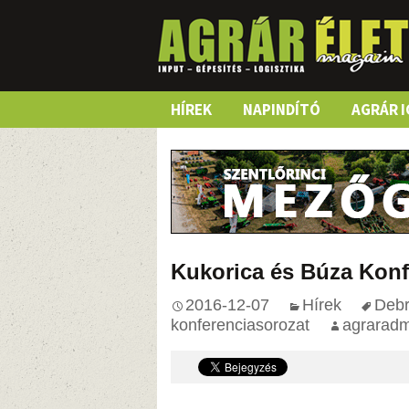
Skip
HÍREK
NAPINDÍTÓ
AGRÁR I
to
content
Kukorica és Búza Konfe
2016-12-07
Hírek
Deb
konferenciasorozat
agraradm