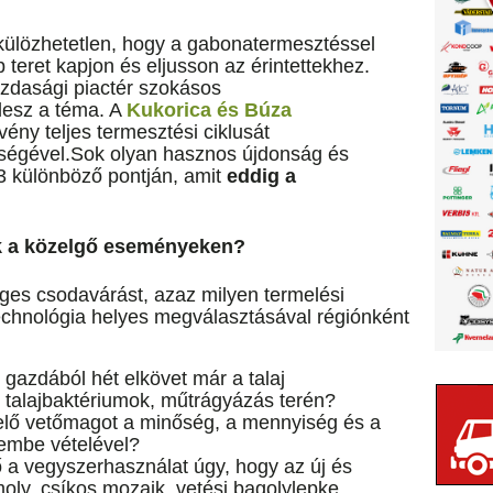
külözhetetlen, hogy a gabonatermesztéssel
teret kapjon és eljusson az érintettekhez.
zdasági piactér szokásos
lesz a téma. A
Kukorica és Búza
vény teljes termesztési ciklusát
tségével.Sok olyan hasznos újdonság és
 3 különböző pontján, amit
eddig a
k a közelgő eseményeken?
eges csodavárást, azaz milyen termelési
chnológia helyes megválasztásával régiónként
 gazdából hét elkövet már a talaj
s, talajbaktériumok, műtrágyázás terén?
lő vetőmagot a minőség, a mennyiség és a
lembe vételével?
a vegyszerhasználat úgy, hogy az új és
oly, csíkos mozaik, vetési bagolylepke,