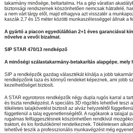
takarmány minősége, beltartalma. Ha a gép váratlan akadály
biztonsági rendszernek köszönhetően nemcsak hátrafelé, hane
a nem várt tárgy elől, majd elhagyva azt visszatér a munka
kaszák 2,7 és 15 méter közötti munkaszélességgel állnak a f
A gyártó a piacon egyedülállóan 2+1 éves garanciával kínál
növelve a vevői bizalmat.
SIP STAR 470/13 rendképző
A minőségi szálastakarmány-betakarítás alapgépe, mely 
SIP a rendképzők gazdag választékát kínálja a jobb takarm
rendképzőink laza és könnyű rendeket képeznek, ami jobb s
kezelhetőséget biztosít.
A STAR egyrotoros rendképzők négy dupla rugós karral a tart
és tiszta rendképzést. A speciális 3D rögzítés lehetővé teszi
tökéletes talajkövetést biztosít az alváz helyzetétől függetlenül
függetlenül a talaj egyenetlenségétől. A rugókarok a talajj
rugalmas felfüggesztésnek köszönhetően rendkívül mozgékon
traktort, és kis fordulókörrel rendelkeznek. Tökéletesen alka
lehetővé teszik a professzionális munkavégzést még egyenetl