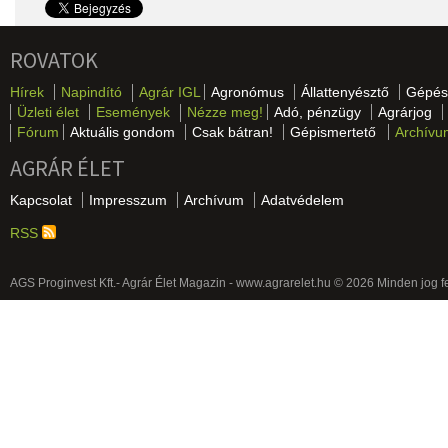
ROVATOK
Hírek
Napindító
Agrár IGL
Agronómus
Állattenyésztő
Gépés
Üzleti élet
Események
Nézze meg!
Adó, pénzügy
Agrárjog
Fórum
Aktuális gondom
Csak bátran!
Gépismertető
Archívu
AGRÁR ÉLET
Kapcsolat
Impresszum
Archívum
Adatvédelem
RSS
AGS Proginvest Kft.- Agrár Élet Magazin - www.agrarelet.hu © 2026 Minden jog f