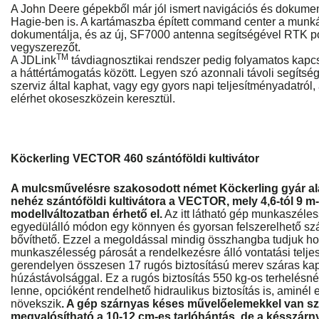
A John Deere gépekből már jól ismert navigációs és dokumen
Hagie-ben is. A kartámaszba épített command center a munk
dokumentálja, és az új, SF7000 antenna segítségével RTK po
vegyszerezőt.
TM
A JDLink
távdiagnosztikai rendszer pedig folyamatos kapc
a háttértámogatás között. Legyen szó azonnali távoli segítség
szerviz által kaphat, vagy egy gyors napi teljesítményadatról
elérhet okoseszközein keresztül.
Köckerling VECTOR 460 szántóföldi kultivátor
A mulcsművelésre szakosodott német Köckerling gyár al
nehéz szántóföldi kultivátora a VECTOR, mely 4,6-tól 9 
modellváltozatban érhető el.
Az itt látható gép munkaszéles
egyedülálló módon egy könnyen és gyorsan felszerelhető szá
bővíthető. Ezzel a megoldással mindig összhangba tudjuk h
munkaszélesség párosát a rendelkezésre álló vontatási telje
gerendelyen összesen 17 rugós biztosítású merev száras kap
húzástávolsággal. Ez a rugós biztosítás 550 kg-os terhelésnél
lenne, opcióként rendelhető hidraulikus biztosítás is, aminél 
növekszik
. A gép szárnyas késes művelőelemekkel van sz
megvalósítható a 10-12 cm-es tarlóhántás, de a késszárny