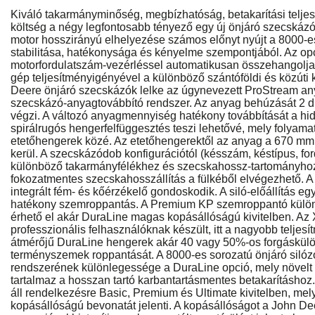
Kiváló takarmányminőség, megbízhatóság, betakarítási teljes
költség a négy legfontosabb tényező egy új önjáró szecskáz
motor hosszirányú elhelyezése számos előnyt nyújt a 8000-es
stabilitása, hatékonysága és kényelme szempontjából. Az op
motorfordulatszám-vezérléssel automatikusan összehangolja 
gép teljesítményigényével a különböző szántóföldi és közúti
Deere önjáró szecskázók lelke az úgynevezett ProStream any
szecskázó-anyagtovábbító rendszer. Az anyag behúzását 2 d
végzi. A változó anyagmennyiség hatékony továbbítását a hid
spirálrugós hengerfelfüggesztés teszi lehetővé, mely folyamat
etetőhengerek közé. Az etetőhengerektől az anyag a 670 m
kerül. A szecskázódob konfigurációtól (késszám, késtípus, f
különböző takarmányfélékhez és szecskahossz-tartományhoz
fokozatmentes szecskahosszállítás a fülkéből elvégezhető. 
integrált fém- és kőérzékelő gondoskodik. A siló-előállítás e
hatékony szemroppantás. A Premium KP szemroppantó különbö
érhető el akár DuraLine magas kopásállóságú kivitelben. A
professzionális felhasználóknak készült, itt a nagyobb telj
átmérőjű DuraLine hengerek akár 40 vagy 50%-os forgáskül
terményszemek roppantását. A 8000-es sorozatú önjáró siló
rendszerének különlegessége a DuraLine opció, mely növelt
tartalmaz a hosszan tartó karbantartásmentes betakarításhoz
áll rendelkezésre Basic, Premium és Ultimate kivitelben, me
kopásállóságú bevonatát jelenti. A kopásállóságot a John D