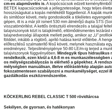
cm-es alapművelés is.
A kopócsúcsok edzett keményfémből 
BETEK kapacsúcsoknak a jellegzetessége, hogy teljes élettar
hosszúságukat a kopás mértékétől függetlenül. A kapák mun
és simítósor követi, mely gondoskodik a tökéletes egyengeté
gépen, itt is a már jól ismert 530 mm átmérőjű dupla STS (Soi
visszatömörítést. A kettős öntisztuló elrendezés a talajjal fel
talajviszonyok közt is talajkímélő, eltömődésmentes lezárás
talajnedvességi állapotok mellett pedig, amikor az „U” profil
földdel, inkább a rögtörő, aprító hatása kerül előtérbe. A heng
előfeszítésű szalmaterítő fésű követi, melynek használata egye
eredményez. Teljesítményigénye 50-80 LE/m-ig terjed a mu
talajviszonyok függvényében.
Mindegyik típus hidraulikus
rendelkezik, ezen kívül a 4,6-8 m es munkaszélességbe
os mélységszabályozás is elérhető a gépekhez. A rendszer
mélységben manuálisan, illetve előírástérkép alapján au
fokozatmentesen szabályozni a munkamélységet, ezzel il
gazdálkodás eszközrendszerébe.
KÖCKERLING REBEL CLASSIC T 500 rövidtárcsa
Sekélyen, de gyorsan, és hatékonyan