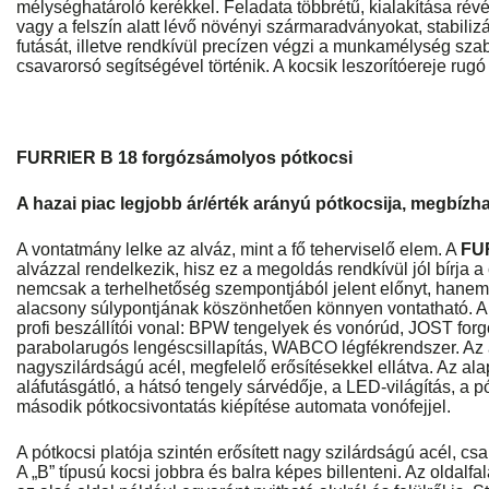
mélységhatároló kerékkel. Feladata többrétű, kialakítása révén
vagy a felszín alatt lévő növényi szármaradványokat, stabili
futását, illetve rendkívül precízen végzi a munkamélység sza
csavarorsó segítségével történik. A kocsik leszorítóereje rugó 
FURRIER B 18 forgózsámolyos pótkocsi
A hazai piac legjobb ár/érték arányú pótkocsija, megbízha
A vontatmány lelke az alváz, mint a fő teherviselő elem. A
FU
alvázzal rendelkezik, hisz ez a megoldás rendkívül jól bírja 
nemcsak a terhelhetőség szempontjából jelent előnyt, hanem a
alacsony súlypontjának köszönhetően könnyen vontatható. A 
profi beszállítói vonal: BPW tengelyek és vonórúd, JOST for
parabolarugós lengéscsillapítás, WABCO légfékrendszer. Az
nagyszilárdságú acél, megfelelő erősítésekkel ellátva. Az ala
aláfutásgátló, a hátsó tengely sárvédője, a LED-világítás, a p
második pótkocsivontatás kiépítése automata vonófejjel.
A pótkocsi platója szintén erősített nagy szilárdságú acél, csa
A „B” típusú kocsi jobbra és balra képes billenteni. Az oldalf