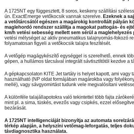
A 1725NT egy függesztett, 8 soros, keskeny szállítási széle
ún. ExactEmerge vetőkocsik vannak szerelve.
Ezeknek a sa
a vetőtárcsától egészen a magárokig kontrollált pályán k
maglehordó rendszer szállítja a magokat pattogás- és ejt
km/h vetési sebesség mellett sem sérül a maglehelyezés
vetési mélységet az aktív pneumatikus talajnyomás-fokozó re
folyamatosan figyeli a vetőkocsik talajra feszítését.
A vetőgép magágykészítő egységgel is szerelhető, ennek több fa
gépen, a hullámos tárcsával integrált sávtisztítótól kezdve a t
A gépkapcsolaton KITE Jet tartály is helyet kapott, ami vagy 
használható (NP oldat formájában magárokba vagy folyékony
mellé), vagy sávgyomirtást tudunk vele megvalósítani vetés
A különféle talajállapotokra való tekintettel több fajta záróke
mint pl. a sima, tüskés, evezős vagy csipkés, ezzel elősegítv
bezárását.
A 1725NT intelligenciáját bizonyítja az automata sorelzárás
térkép alapján, a helyszíni vetőmag-leforgatás, teljes do
távdiagnosztika használata.