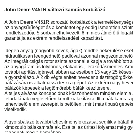
John Deere V451R változó kamrás körbálázó
A John Deere V451R sorozatú körbálázók a termelékenységet,
az anyagsűrűséget és a komfortot egy eddig ismeretlen szint
rendfelszedője 5 sorban elhelyezett, 6 mm-es átmérőjű fogakk
garantálja az extrém rendfelszedési kapacitást.
Idegen anyag (nagyobb kövek, ágak) rendbe bekerülése eset
hidraulikusan leengedhető padlóval azonnal megszüntethető
Az integrált csigás rotor szinte azonnal elkapja a továbbított 
az anyagáramlás folytonos, elakadás-, lerakódásmentes. A
további aprítást igényel, abban az esetben 13 vagy 25 késes 
a gyorsbálázó. A 2 db végtelenített heveder a tisztítógörgők
bálázására is alkalmassá teszi a gépet. Az extrém nagy heved
bálázók képesek a legtömörebb bálák készítésére.
A teljes alvázas koncepciónak köszönhetően minden elem a 
feladatának megfelelően került kialakításra. Itt a bálakamra
teherviselő elem szerepét is betölteni, mint más típusú gépek
viselkedik.
A gyorsbálázó további teljesítményfokozását segítik a bálaürí
kimozduló bálakamrafalak. Ezáltal az ürítési folyamat még g
ragadnak meg a kamrában.