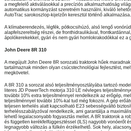
a megfelelő aktiválásokkal a precíziós alkalmazhatóság vilá
automatikus kormányzást szeretném használni, kiváló lehetős
AutoTrac sarokoszlop-kijelzőn keresztül történő alkalmazása.
A klímaberendezés, légfék, pótkocsihúzó, alsó lengő vonórú
alapfelszereltség részei, de fronthidraulikával, frontkardánnal,
ápolókerekekkel, gyári és nem gyári homlokrakodókkal ez a gé
John Deere 8R 310
A megújult John Deere 8R sorozatú traktorok hűek maradnak
tartalmaznak minden olyan csúcstechnológiai fejlesztést, m
megkövetel.
A 8R 310 a sorozat alsó teljesítményosztályába tartozó mode
literes JD PowerTech motorja 310 LE névleges teljesítménnye
további 10% extra teljesítménnyel rendelkezik az erőgép, mely
teljesítménnyel további 10%-kal tud még fokozni. A gép erőátv
teljesen terhelés alatt kapcsolható E23 sebességváltó biztosí
terhelésszabályzóval rendelkezik, ami garantálja a maximális
lehető legalacsonyabb fogyasztás mellet. A 8R traktorok a r
és független kerékfelfüggesztéssel (ILS) nagyobb vonóerőt és 
legnagyobb változás a fülkén érzékelhető. Sok hely, alacsony