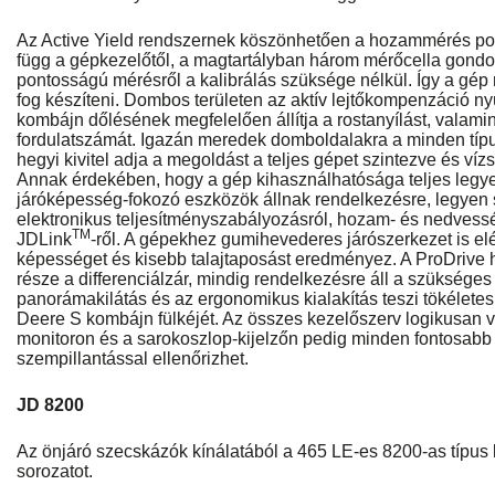
Az Active Yield rendszernek köszönhetően a hozammérés p
függ a gépkezelőtől, a magtartályban három mérőcella gondo
pontosságú mérésről a kalibrálás szüksége nélkül. Így a gé
fog készíteni. Dombos területen az aktív lejtőkompenzáció nyú
kombájn dőlésének megfelelően állítja a rostanyílást, valamint
fordulatszámát. Igazán meredek domboldalakra a minden típu
hegyi kivitel adja a megoldást a teljes gépet szintezve és vízs
Annak érdekében, hogy a gép kihasználhatósága teljes legyen
járóképesség-fokozó eszközök állnak rendelkezésre, legyen 
elektronikus teljesítményszabályozásról, hozam- és nedvessé
TM
JDLink
-ről. A gépekhez gumihevederes járószerkezet is elé
képességet és kisebb talajtaposást eredményez. A ProDrive 
része a differenciálzár, mindig rendelkezésre áll a szükséges
panorámakilátás és az ergonomikus kialakítás teszi tökélet
Deere S kombájn fülkéjét. Az összes kezelőszerv logikusan 
monitoron és a sarokoszlop-kijelzőn pedig minden fontosabb 
szempillantással ellenőrizhet.
JD 8200
Az önjáró szecskázók kínálatából a 465 LE-es 8200-as típus 
sorozatot.