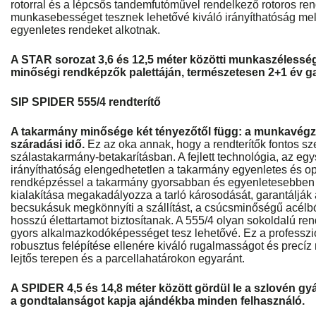
rotorral és a lépcsős tandemfutóművel rendelkező rotoros r
munkasebességet tesznek lehetővé kiváló irányíthatóság melle
egyenletes rendeket alkotnak.
A STAR sorozat 3,6 és 12,5 méter közötti munkaszélessé
minőségi rendképzők palettáján, természetesen 2+1 év ga
SIP SPIDER 555/4 rendterítő
A takarmány minősége két tényezőtől függ: a munkavég
száradási idő.
Ez az oka annak, hogy a rendterítők fontos sz
szálastakarmány-betakarításban. A fejlett technológia, az eg
irányíthatóság elengedhetetlen a takarmány egyenletes és opt
rendképzéssel a takarmány gyorsabban és egyenletesebben sz
kialakítása megakadályozza a tarló károsodását, garantálják 
becsukásuk megkönnyíti a szállítást, a csúcsminőségű acélbó
hosszú élettartamot biztosítanak. A 555/4 olyan sokoldalú rendt
gyors alkalmazkodóképességet tesz lehetővé. Ez a professzion
robusztus felépítése ellenére kiváló rugalmasságot és precíz
lejtős terepen és a parcellahatárokon egyaránt.
A SPIDER 4,5 és 14,8 méter között gördül le a szlovén gyár
a gondtalanságot kapja ajándékba minden felhasználó.