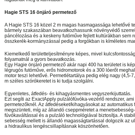
Hagie STS 16 önjáró permetező
A Hagie STS 16 közel 2 m magas hasmagassága lehetővé tes
bármely szakaszában beavatkozhassunk növényvédő szerrel v
páncélozása és a keskeny futóműve fejlett kultúrákban sem r
összkerék-kormányzással pedig a forgókban is kíméletes ma
Kiemelkedő területteljesítményre képes, mivel kulcsfontoss
folyamatnál a gyors beavatkozás.
Egy Hagie önjáró permetező akár napi 400 ha területet is képe
légrugós futóműve, erős hidromotorok és a 300 lóerőt meghal
motor teszi lehetővé. Permetlétartálya pedig elég nagy (4,5-7
m széles szórókeretet is ki tudja szolgálni.
Egyenletes, átfedés- és kihagyásmentes vegyszerkijuttatás.
Ezt segíti az ExactApply pulzálófúvóka-vezérlő rendszer, ami
permetezőknél. Az átfedéseket/kihagyásokat az automatikus 
megszünteti, míg az állandó cseppméretet a menetsebesség
fúvókaváltással és a pulzáló technológiával biztosítja. A stab
sebesség mellett is állandó magasságtartással dolgozik az 
a hidraulikus lengéscsillapításnak köszönhetően.