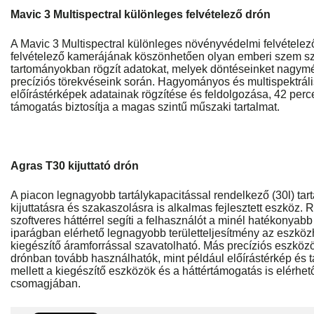
Mavic 3 Multispectral különleges felvételező drón
A Mavic 3 Multispectral különleges növényvédelmi felvételez
felvételező kamerájának köszönhetően olyan emberi szem s
tartományokban rögzít adatokat, melyek döntéseinket nagym
precíziós törekvéseink során. Hagyományos és multispektrális 
előírástérképek adatainak rögzítése és feldolgozása, 42 perc
támogatás biztosítja a magas szintű műszaki tartalmat.
Agras T30 kijuttató drón
A piacon legnagyobb tartálykapacitással rendelkező (30l) tartá
kijuttatásra és szakaszolásra is alkalmas fejlesztett eszköz. 
szoftveres háttérrel segíti a felhasználót a minél hatékony
iparágban elérhető legnagyobb területteljesítmény az eszköz
kiegészítő áramforrással szavatolható. Más precíziós eszközö
drónban tovább használhatók, mint például előírástérkép és t
mellett a kiegészítő eszközök és a háttértámogatás is elérhető
csomagjában.