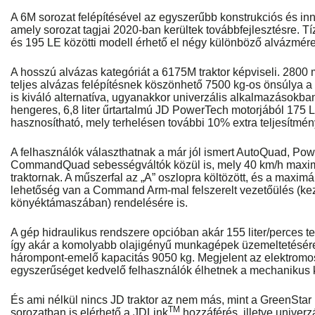
A 6M sorozat felépítésével az egyszerűbb konstrukciós és inn
amely sorozat tagjai 2020-ban kerültek továbbfejlesztésre. T
és 195 LE közötti modell érhető el négy különböző alvázméret
A hosszú alvázas kategóriát a 6175M traktor képviseli. 2800
teljes alvázas felépítésnek köszönhető 7500 kg-os önsúlya
is kiváló alternatíva, ugyanakkor univerzális alkalmazásokban 
hengeres, 6,8 liter űrtartalmú JD PowerTech motorjából 175 
hasznosítható, mely terhelésen további 10% extra teljesítményt
A felhasználók választhatnak a már jól ismert AutoQuad, P
CommandQuad sebességváltók közül is, mely 40 km/h maximá
traktornak. A műszerfal az „A” oszlopra költözött, és a maxim
lehetőség van a Command Arm-mal felszerelt vezetőülés (ke
könyéktámaszában) rendelésére is.
A gép hidraulikus rendszere opcióban akár 155 liter/perces te
így akár a komolyabb olajigényű munkagépek üzemeltetésére 
hárompont-emelő kapacitás 9050 kg. Megjelent az elektromos
egyszerűséget kedvelő felhasználók élhetnek a mechanikus k
És ami nélkül nincs JD traktor az nem más, mint a GreenStar
TM
sorozatban is elérhető a JDLink
hozzáférés, illetve univerz