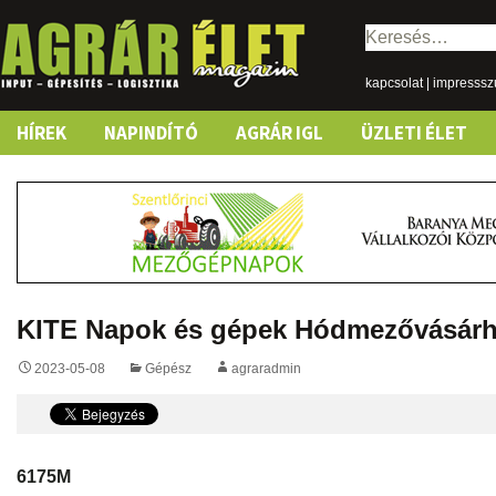
Keresés:
kapcsolat
|
impresss
Skip
HÍREK
NAPINDÍTÓ
AGRÁR IGL
ÜZLETI ÉLET
to
content
KITE Napok és gépek Hódmezővásárh
2023-05-08
Gépész
agraradmin
6175M