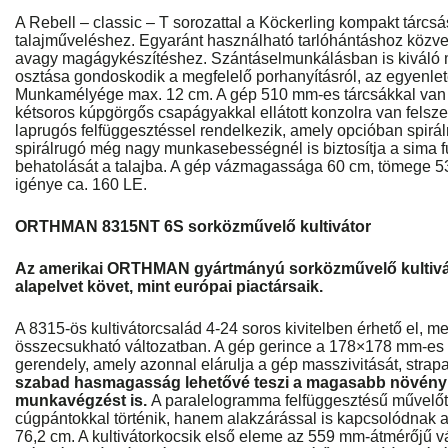
A Rebell – classic – T sorozattal a Köckerling kompakt tárcsá
talajműveléshez. Egyaránt használható tarlóhántáshoz közvet
avagy magágykészítéshez. Szántáselmunkálásban is kiváló 
osztása gondoskodik a megfelelő porhanyításról, az egyenletes
Munkamélyége max. 12 cm. A gép 510 mm-es tárcsákkal van 
kétsoros kúpgörgős csapágyakkal ellátott konzolra van felsze
laprugós felfüggesztéssel rendelkezik, amely opcióban spirál
spirálrugó még nagy munkasebességnél is biztosítja a sima f
behatolását a talajba. A gép vázmagassága 60 cm, tömege 53
igénye ca. 160 LE.
ORTHMAN 8315NT 6S sorközművelő kultivátor
Az amerikai ORTHMAN gyártmányú sorközművelő kultivá
alapelvet követ, mint európai piactársaik.
A 8315-ös kultivátorcsalád 4-24 soros kivitelben érhető el, m
összecsukható változatban. A gép gerince a 178×178 mm-es k
gerendely, amely azonnal elárulja a gép masszivitását, stra
szabad hasmagasság lehetővé teszi a magasabb növényi
munkavégzést is.
A paralelogramma felfüggesztésű művelő
cúgpántokkal történik, hanem alakzárással is kapcsolódnak a
76,2 cm. A kultivátorkocsik első eleme az 559 mm-átmérőjű vá