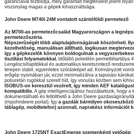
garanciával biztosítja, mely garantált megtérülést jelent oly
viszonylag magas a gépek kihasználtsága.
John Deere M740i 24M vontatott szántóföldi permetező
Az M700-as permetezőcsalád Magyarországon a legnéps
permetezőszéria.
Népszerűségét több alaptulajdonságának köszönheti. Ily
kezelhetőség, manuálisan állítható, logikusan megterveze
így a gépkezelők könnyen boldogulnak a vegyszerbekeveré
tisztítási folyamatokkal.
Időtálló polietilén permetlétartálya 4
Lengéscsillapítókkal és automatikus keretszintező rendszerre
terepen stabil, egyenletes szórásképet ad. Kormányzott vonó
erőgép nyomában jár, ezzel minimalizálva a taposási károkat.
poliuretán rugókkal szerelt híd, így vonulás közben sem kih
ISOBUS-on keresztül vezérelt, így minden AEF katalógusb
kompatibilis.
A gép intelligenciájához hozzátartozik, hogy a t
dokumentálható és feltölthető a John Deere gazdaságirányít
(myjohndeere portal). Így
a gazdák bármilyen okoseszközön
táblagép, mobiltelefon) azonnali, naprakész információt 
John Deere 1725NT ExactEmerge szemenkénti vetőgép