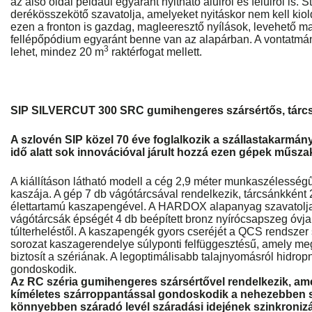
az alsó oldal például egyaránt nyitható alulról és felülről is. S
derékösszekötő szavatolja, amelyeket nyitáskor nem kell kiol
ezen a fronton is gazdag, magleeresztő nyílások, levehető ma
fellépőpódium egyaránt benne van az alapárban. A vontatmá
3
lehet, mindez 20 m
raktérfogat mellett.
SIP SILVERCUT 300 SRC gumihengeres szársértős, tárc
A szlovén SIP közel 70 éve foglalkozik a szállastakarmány
idő alatt sok innovációval járult hozzá ezen gépek műszak
A kiállításon látható modell a cég 2,9 méter munkaszéles
kaszája. A gép 7 db vágótárcsával rendelkezik, tárcsánkként 
élettartamú kaszapengével. A HARDOX alapanyag szavatolja a
vágótárcsák épségét 4 db beépített bronz nyírócsapszeg óvja
túlterheléstől. A kaszapengék gyors cseréjét a QCS rendsze
sorozat kaszagerendelye súlyponti felfüggesztésű, amely meg
biztosít a szériának. A legoptimálisabb talajnyomásról hidro
gondoskodik.
Az RC széria gumihengeres szársértővel rendelkezik, ame
kíméletes szárroppantással gondoskodik a nehezebben s
könnyebben száradó levél száradási idejének szinkronizá