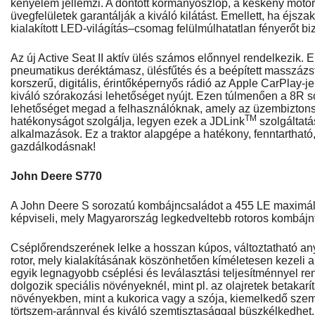
kényelem jellemzi. A döntött kormányoszlop, a keskeny moto
üvegfelületek garantálják a kiváló kilátást. Emellett, ha éjsza
kialakított LED-világítás–csomag felülmúlhatatlan fényerőt biz
Az új Active Seat II aktív ülés számos előnnyel rendelkezik. 
pneumatikus deréktámasz, ülésfűtés és a beépített masszázsfu
korszerű, digitális, érintőképernyős rádió az Apple CarPlay
kiváló szórakozási lehetőséget nyújt. Ezen túlmenően a 8R 
lehetőséget megad a felhasználóknak, amely az üzembiztons
TM
hatékonyságot szolgálja, legyen ezek a JDLink
szolgáltat
alkalmazások. Ez a traktor alapgépe a hatékony, fenntartható,
gazdálkodásnak!
John Deere S770
A John Deere S sorozatú kombájncsaládot a 455 LE maximál
képviseli, mely Magyarország legkedveltebb rotoros kombájn
Cséplőrendszerének lelke a hosszan kúpos, változtatható a
rotor, mely kialakításának köszönhetően kíméletesen kezeli a
egyik legnagyobb cséplési és leválasztási teljesítménnyel re
dolgozik speciális növényeknél, mint pl. az olajretek betaka
növényekben, mint a kukorica vagy a szója, kiemelkedő sze
törtszem-aránnyal és kiváló szemtisztasággal büszkélkedhet.