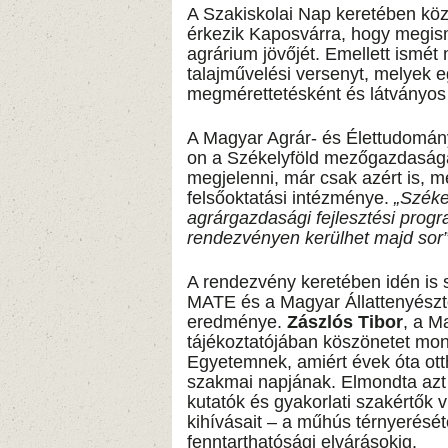
A Szakiskolai Nap keretében köz
érkezik Kaposvárra, hogy megism
agrárium jövőjét. Emellett ismé
talajművelési versenyt, melyek 
megmérettetésként és látványo
A Magyar Agrár- és Élettudomány
on a Székelyföld mezőgazdaság
megjelenni, már csak azért is, 
felsőoktatási intézménye.
„Széke
agrárgazdasági fejlesztési prog
rendezvényen kerülhet majd sor
A rendezvény keretében idén is s
MATE és a Magyar Állattenyész
eredménye.
Zászlós Tibor
, a M
tájékoztatójában köszönetet mon
Egyetemnek, amiért évek óta ott
szakmai napjának. Elmondta azt
kutatók és gyakorlati szakértők v
kihívásait – a műhús térnyerését
fenntarthatósági elvárásokig.