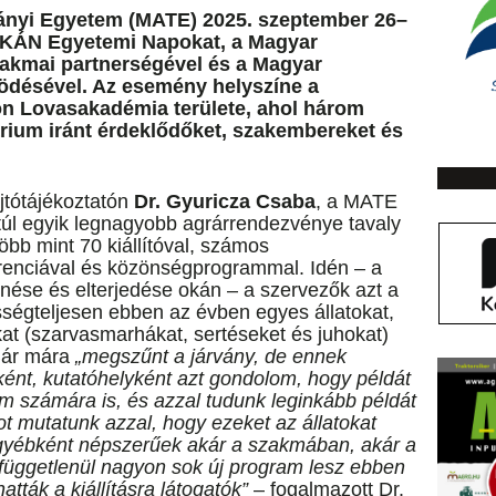
ányi Egyetem (MATE) 2025. szeptember 26–
a KÁN Egyetemi Napokat, a Magyar
zakmai partnerségével és a Magyar
désével. Az esemény helyszíne a
n Lovasakadémia területe, ahol három
árium iránt érdeklődőket, szakembereket és
jtótájékoztatón
Dr. Gyuricza Csaba
, a MATE
úl egyik legnagyobb agrárrendezvénye tavaly
több mint 70 kiállítóval, számos
renciával és közönségprogrammal. Idén – a
enése és elterjedése okán – a szervezők azt a
sségteljesen ebben az évben egyes állatokat,
at (szarvasmarhákat, sertéseket és juhokat)
 Bár mára
„megszűnt a járvány, de ennek
ként, kutatóhelyként azt gondolom, hogy példát
m számára is, és azzal tudunk leginkább példát
t mutatunk azzal, hogy ezeket az állatokat
gyébként népszerűek akár a szakmában, akár a
függetlenül nagyon sok új program lesz ebben
tták a kiállításra látogatók”
– fogalmazott Dr.