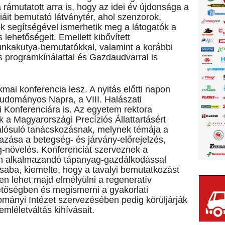
rámutatott arra is, hogy az idei év újdonsága a
áit bemutató látványtér, ahol szenzorok,
ök segítségével ismerhetik meg a látogatók a
ehetőségeit. Emellett kibővített
munkakutya-bemutatókkal, valamint a korábbi
 programkínálattal és Gazdaudvarral is
akmai konferencia lesz. A nyitás előtti napon
Tudományos Napra, a VIII. Halászati
i Konferenciára is. Az egyetem rektora
 a Magyarországi Precíziós Állattartásért
lósuló tanácskozásnak, melynek témája a
azása a betegség- és járvány-előrejelzés,
g-növelés. Konferenciát szerveznek a
en alkalmazandó tápanyag-gazdálkodással
saba, kiemelte, hogy a tavalyi bemutatkozást
n lehet majd elmélyülni a regeneratív
etőségben és megismerni a gyakorlati
mányi Intézet szervezésében pedig körüljárják
mléletváltás kihívásait.