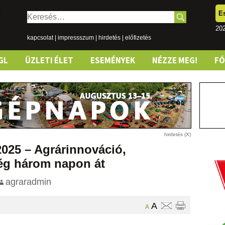
E
Keresés:
202
kapcsolat
|
impressszum
|
hirdetés
|
előfizetés
GL
ÜZLETI ÉLET
ESEMÉNYEK
NÉZZE MEG!
F
025 – Agrárinnováció,
ég három napon át
agraradmin
A
A