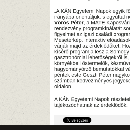
„A KÁN Egyetemi Napok egyik fő 
irányába orientáljuk, s egyúttal 
Vörös Péter
, a MATE Kaposvári
rendezvény programkínálatát sor
figyelmet az igazi családi progr
Mesetérkép, interaktív előadáso
várják majd az érdeklődőket. Ho
kísérő programja lesz a Somogy
gasztronómiai lehetőségekről is, 
környékbeli őstermelők, kézműves
hagyományőrző bemutatókkal várj
péntek este Geszti Péter nagyko
számban kedvezményes jegyeket
oldalon.
A KÁN Egyetemi Napok részletei
tájékozódhatnak az érdeklődők.