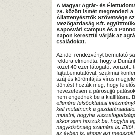
A Magyar Agrár- és Élettudom
28. között ismét megrendezi 
Állattenyésztők Szövetsége s
Mezőgazdaság Kft. együttműkö
Kaposvári Campus és a Panno
napon keresztül várják az agr
családokat.
Az idei rendezvényt bemutató sa
rektora elmondta, hogy a Dunánt
közel 40 ezer látogatót vonzott, 
fajtabemutatóval, szakmai konfe
száj és körömfájás vírus megjel
döntést hozták meg, hogy felelő
nevezetesen a párosujjú patások
nem engednek be a kiállításra.
ellenére felsőoktatási intézmény
kell mutatnunk a gazdatársadalo
mutatni, hogyha visszafogottságo
akkor sem hozzuk be, hogyha e
nagyközönség számára is. Ettől 
az évben is, ahogy azt megszokha