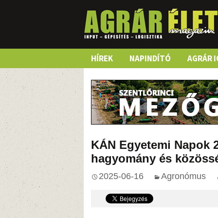
Skip
HÍREK
NAPINDÍTÓ
AGRÁR I
to
content
KÁN Egyetemi Napok 2
hagyomány és közöss
2025-06-16
Agronómus