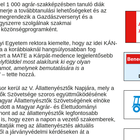
el 1 000 agrár-szakképzésben tanuló diák
erje a továbbtanulási lehetőségeket és az
t megrendezik a Gazdászversenyt és a
egyszerre szolgálnak szakmai
s közönségprogramként.
i Egyetem rektora kiemelte, hogy az idei KÁN-
a a korábbiaknál hangsúlyosabban fog
mert a MATE a Kárpát-medence legjelentősebb
lyfölddel most alakítunk ki egy olyan
ramot, amelynek bemutatására is a
”
– tette hozzá.
or kerül az V. Állattenyésztők Napjára, mely a
tők Szövetsége szoros együttműködésének
agyar Állattenyésztők Szövetségének elnöke
dott a Magyar Agrár- és Élettudományi
hont ad az állattenyésztők legfontosabb
 is, hogy ezen a napon a vezető szakemberek,
itatják meg az állattenyésztés aktuális
ől a járványvédelmi kérdéseken át a