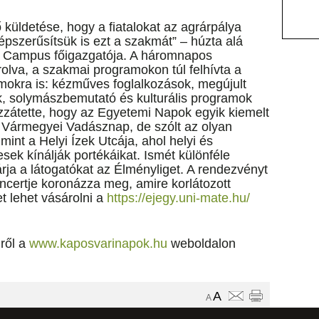
küldetése, hogy a fiatalokat az agrárpálya
népszerűsítsük is ezt a szakmát” – húzta alá
 Campus főigazgatója. A háromnapos
olva, a szakmai programokon túl felhívta a
amokra is: kézműves foglalkozások, megújult
k, solymászbemutató és kulturális programok
zzátette, hogy az Egyetemi Napok egyik kiemelt
 Vármegyei Vadásznap, de szólt az olyan
mint a Helyi Ízek Utcája, ahol helyi és
ek kínálják portékáikat. Ismét különféle
a a látogatókat az Élményliget. A rendezvényt
ncertje koronázza meg, amire korlátozott
 lehet vásárolni a
https://ejegy.uni-mate.hu/
ről a
www.kaposvarinapok.hu
weboldalon
A
A