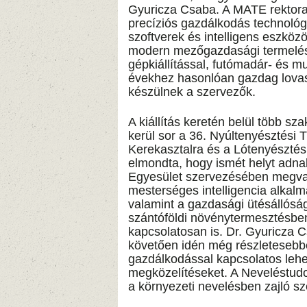
Gyuricza Csaba. A MATE rektora 
precíziós gazdálkodás technológi
szoftverek és intelligens eszköz
modern mezőgazdasági termelés l
gépkiállítással, futómadár- és 
évekhez hasonlóan gazdag lovas
készülnek a szervezők.
A kiállítás keretén belül több sz
kerül sor a 36. Nyúltenyésztési 
Kerekasztalra és a Lótenyésztés
elmondta, hogy ismét helyt adnak
Egyesület szervezésében megva
mesterséges intelligencia alkalm
valamint a gazdasági ütésállósá
szántóföldi növénytermesztésb
kapcsolatosan is. Dr. Gyuricza C
követően idén még részletesebbe
gazdálkodással kapcsolatos leh
megközelítéseket. A Neveléstudo
a környezeti nevelésben zajló sze