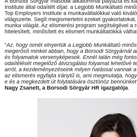
A Borsodi Sörgyár második alkalommal pályázta és k
Institute által odaítélt díjat: a Legjobb Munkáltató mi
Top Employers Institute a munkavállalókkal való kivál
világszerte. Segít megismertetni ezeket gyakorlatokat
munka világát. Az elismerési program segítségével a 
hitelesített, minősített és elismert munkáltatókká válha
“
Az, hogy ismét elnyertük a Legjobb Munkáltató minő
megerősít minket abban, hogy a Borsodi Sörgyárnál a
és folyamatok versenyképesek. Ennél talán még fonto
odaítélését megelőző átvizsgálási folyamat lehetővé 
arról, a kezdeményezéseink milyen hatással vannak a 
az elismerés egyfajta iránytű is, ami megmutatja, hogy
e és a megkezdett út folytatására ösztönöz bennünket
Nagy Zsanett, a Borsodi Sörgyár HR igazgatója
.