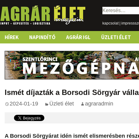
Keresés:
kapcsolat
|
impresss
Skip
HÍREK
NAPINDÍTÓ
AGRÁR IGL
ÜZLETI ÉLET
to
content
Ismét díjazták a Borsodi Sörgyár vállal
2024-01-19
Üzleti élet
agraradmin
A Borsodi Sörgyárat idén ismét elismerésben része