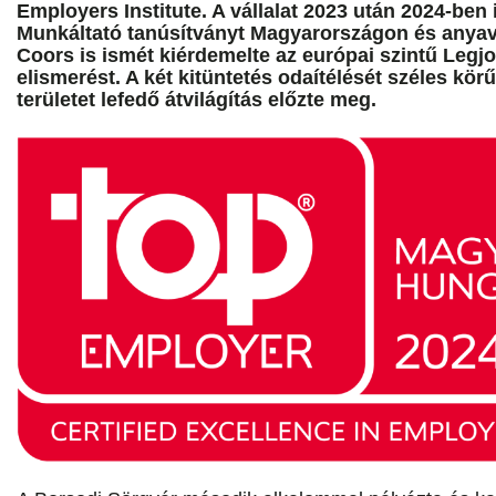
Employers Institute. A vállalat 2023 után 2024-be
Munkáltató tanúsítványt Magyarországon és anyavá
Coors is ismét kiérdemelte az európai szintű Legj
elismerést. A két kitüntetés odaítélését széles kör
területet lefedő átvilágítás előzte meg.