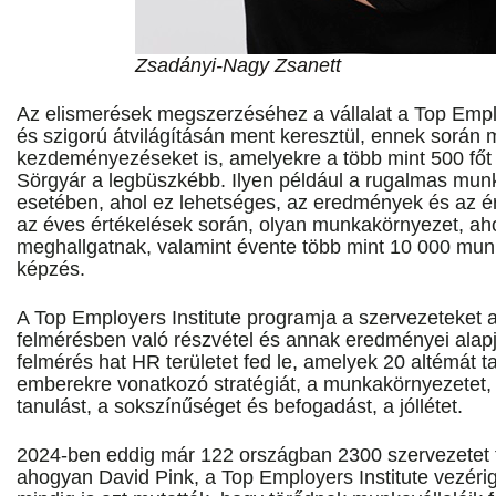
Zsadányi-Nagy Zsanett
Az elismerések megszerzéséhez a vállalat a Top Emplo
és szigorú átvilágításán ment keresztül, ennek során 
kezdeményezéseket is, amelyekre a több mint 500 főt 
Sörgyár a legbüszkébb. Ilyen például a rugalmas mun
esetében, ahol ez lehetséges, az eredmények és az é
az éves értékelések során, olyan munkakörnyezet, ah
meghallgatnak, valamint évente több mint 10 000 munk
képzés.
A Top Employers Institute programja a szervezeteket 
felmérésben való részvétel és annak eredményei alapj
felmérés hat HR területet fed le, amelyek 20 altémát t
emberekre vonatkozó stratégiát, a munkakörnyezetet,
tanulást, a sokszínűséget és befogadást, a jóllétet.
2024-ben eddig már 122 országban 2300 szervezetet t
ahogyan David Pink, a Top Employers Institute vezéri