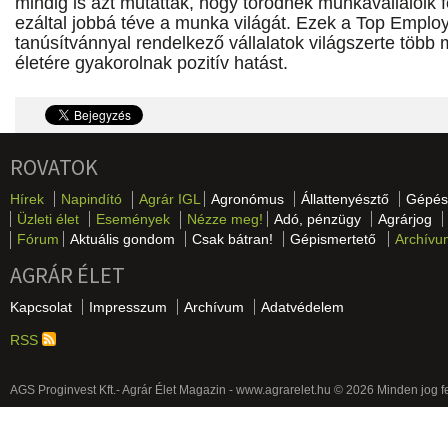
mindig is azt mutatták, hogy törődnek munkavállalóik fe
ezáltal jobbá téve a munka világát. Ezek a Top Employe
tanúsítvánnyal rendelkező vállalatok világszerte több 
életére gyakorolnak pozitív hatást.
ROVATOK
Hírek
Napindító
Agrár IGL
Agronómus
Állattenyésztő
Gépés
Üzleti élet
Események
Nézze meg!
Adó, pénzügy
Agrárjog
Fórum
Aktuális gondom
Csak bátran!
Gépismertető
Archívu
AGRÁR ÉLET
Kapcsolat
Impresszum
Archívum
Adatvédelem
RSS
AGS Proginvest Kft.- Agrár Élet Magazin - www.agrarelet.hu © 2026 Minden jog f