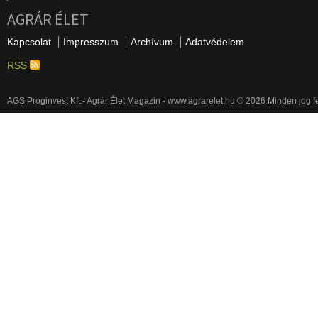
AGRÁR ÉLET
Kapcsolat
Impresszum
Archívum
Adatvédelem
RSS
AGS Proginvest Kft.- Agrár Élet Magazin - www.agrarelet.hu © 2026 Minden jog f