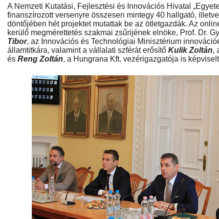
A Nemzeti Kutatási, Fejlesztési és Innovációs Hivatal „Egyet
finanszírozott versenyre összesen mintegy 40 hallgató, illetv
döntőjében hét projektet mutattak be az ötletgazdák. Az onl
kerülő megmérettetés szakmai zsűrijének elnöke, Prof. Dr. G
Tibor
, az Innovációs és Technológiai Minisztérium innovációér
államtitkára, valamint a vállalati szférát erősítő
Kulik Zoltán
,
és
Reng Zoltán
, a Hungrana Kft. vezérigazgatója is képvisel