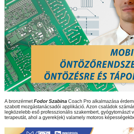
A bronzérmet
Fodor Szabina
Coach Pro alkalmazása érdemel
szabott mozgástanácsadói applikáció. Azon családok számár
legközelebb eső professzionális szakembert, gyógytornászt 
terapeutát, ahol a gyerek(ek) valamely motoros képességekb