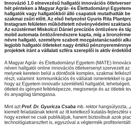
Innovázió 1.0 elnevezésű hallgatói innovációs ötletversen
hét pénteken a Magyar Agrár- és Élettudományi Egyetem
hallgatók vagy hallgatókból álló csapatok mutathatták be 
szakmai zsűri előtt. Az első helyezést Gyuris Rita Plantpr
Instagram felületen működtetett növényvédelmi szaktanác
Az ezüstérmet Miskolczi Dániel precíziós öntözésre és táp
mobil automata öntözőrendszere kapta, míg a bronzérme
névre hallgató, személyre szabott mozgástanácsadói alka
legjobb hallgatói ötleteket nagy értékű pénznyereménnye
projektek iránt a vállalati szféra szereplői is aktív érdekl
A Magyar Agrár- és Élettudományi Egyetem (MATE) Innováció
néven hallgatói online innovációs ötletversenyt szervezett az
melynek keretein belül a döntősök komplex, szakmai felkész
részt, valamint kommunikációs és vállalati ismeretekkel is g
hogy az Egyetem innovatív szemléletű hallgatóit, tehetségeit
ötleteit és igényeit feltérképezze, megismerje és az ötletek t
és anyagilag támogassa.
Mint azt
Prof. Dr. Gyuricza Csaba
mb. rektor hangsúlyozta, „
kiemelt feladatának tekinti az itt keletkező kutatás-fejlesztés
hogy ezeket ne csak publikáljuk, hanem biztosítsuk azok piac
technológiatranszfert is, egyszóval a végtermék profitorientált