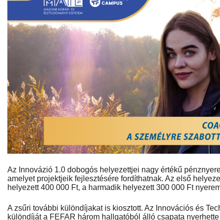
Az Innovázió 1.0 dobogós helyezettjei nagy értékű pénznye
amelyet projektjeik fejlesztésére fordíthatnak. Az első helyez
helyezett 400 000 Ft, a harmadik helyezett 300 000 Ft nyere
A zsűri további különdíjakat is kiosztott. Az Innovációs és Te
különdíját a FEFAR három hallgatóból álló csapata nyerhette 