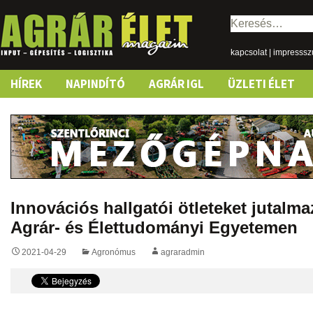
Keresés:
kapcsolat
|
impresss
Skip
HÍREK
NAPINDÍTÓ
AGRÁR IGL
ÜZLETI ÉLET
to
content
Innovációs hallgatói ötleteket jutalm
Agrár- és Élettudományi Egyetemen
2021-04-29
Agronómus
agraradmin