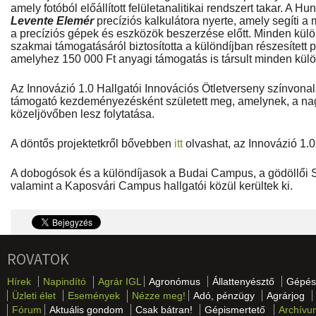
amely fotóból előállított felületanalitikai rendszert takar. A Hu
Levente Elemér
precíziós kalkulátora nyerte, amely segíti a
a precíziós gépek és eszközök beszerzése előtt. Minden külö
szakmai támogatásáról biztosította a különdíjban részesített p
amelyhez 150 000 Ft anyagi támogatás is társult minden külö
Az Innovázió 1.0 Hallgatói Innovációs Ötletverseny színvonala
támogató kezdeményezésként született meg, amelynek, a nagy 
közeljövőben lesz folytatása.
A döntős projektetkről bővebben
itt
olvashat, az Innovázió 1.
A dobogósok és a különdíjasok a Budai Campus, a gödöllői 
valamint a Kaposvári Campus hallgatói közül kerültek ki.
ROVATOK
Hírek
Napindító
Agrár IGL
Agronómus
Állattenyésztő
Gépés
Üzleti élet
Események
Nézze meg!
Adó, pénzügy
Agrárjog
Fórum
Aktuális gondom
Csak bátran!
Gépismertető
Archívu