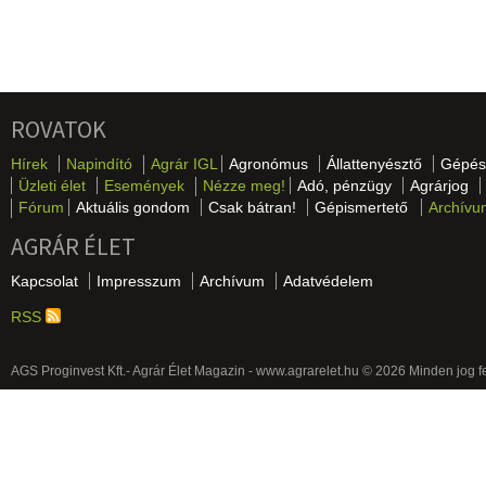
ROVATOK
Hírek
Napindító
Agrár IGL
Agronómus
Állattenyésztő
Gépés
Üzleti élet
Események
Nézze meg!
Adó, pénzügy
Agrárjog
Fórum
Aktuális gondom
Csak bátran!
Gépismertető
Archívu
AGRÁR ÉLET
Kapcsolat
Impresszum
Archívum
Adatvédelem
RSS
AGS Proginvest Kft.- Agrár Élet Magazin - www.agrarelet.hu © 2026 Minden jog f