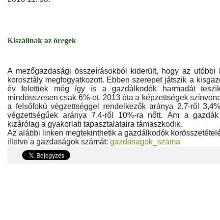
Kiszállnak az öregek
A mezőgazdasági összeírásokból kiderült, hogy az utóbb
korosztály megfogyatkozott. Ebben szerepet játszik a kisga
év felettiek még így is a gazdálkodók harmadát teszi
mindösszesen csak 6%-ot. 2013 óta a képzettségek színvon
a felsőfokú végzettséggel rendelkezők aránya 2,7-ről 3,4
végzettségűek aránya 7,4-ről 10%-ra nőtt. Ám a gazdá
kizárólag a gyakorlati tapasztalataira támaszkodik.
Az alábbi linken megtekinthetik a gazdálkodók korösszetétel
illetve a gazdaságok számát:
gazdasagok_szama