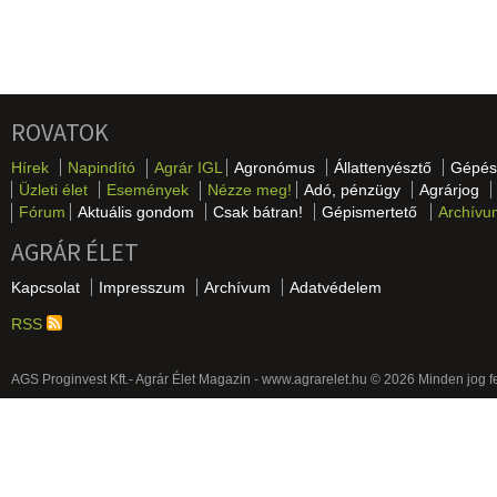
ROVATOK
Hírek
Napindító
Agrár IGL
Agronómus
Állattenyésztő
Gépés
Üzleti élet
Események
Nézze meg!
Adó, pénzügy
Agrárjog
Fórum
Aktuális gondom
Csak bátran!
Gépismertető
Archívu
AGRÁR ÉLET
Kapcsolat
Impresszum
Archívum
Adatvédelem
RSS
AGS Proginvest Kft.- Agrár Élet Magazin - www.agrarelet.hu © 2026 Minden jog f