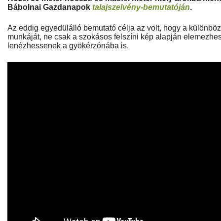
Bábolnai Gazdanapok
talajszelvény-bemutatóján
.
Az eddig egyedülálló bemutató célja az volt, hogy a különbö
munkáját, ne csak a szokásos felszíni kép alapján elemezh
lenézhessenek a gyökérzónába is.