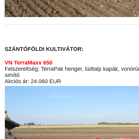
SZÁNTÓFÖLDI KULTIVÁTOR:
VN TerraMaxx 650
Felszereltség: TerraPak henger, lúdtalp kapák, vonórúd
simító
Akciós ár: 24.060 EUR