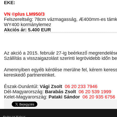
EKE:
VN ©plus LM950/3
Felszereltség: 78cm vázmagasság, Æ400mm-es támke
WY400 kormánylemez
Akciós ár: 5.400 EUR
Az akció a 2015. február 27-ig beérkező megrendelés
Szállítás a visszaigazolást szerinti legrövidebb időn be
Amennyiben egyéb kérdése merülne fel, kérem keresse
kereskedő partnereinket.
Észak-Dunántúl:
Vági Zsolt
06 20 233 7946
Dél-Magyarország:
Barabás Zsolt
06 20 539 1999
Kelet-Magyarország:
Pataki Sándor
06 20 935 6756