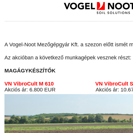
A Vogel-Noot Mezőgépgyár Kft. a szezon előtt ismét m
Az akcióban a következő munkagépek vesznek részt:
MAGÁGYKÉSZÍTŐK
VN VibroCult M 610 VN VibroCult S 
Akciós ár: 6.800 EUR Akciós ár: 10.67