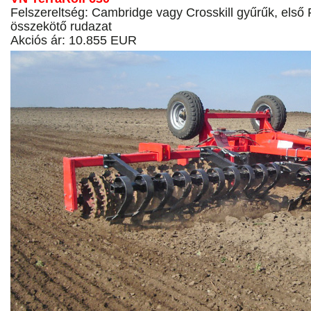
Felszereltség: Cambridge vagy Crosskill gyűrűk, első 
összekötő rudazat
Akciós ár: 10.855 EUR