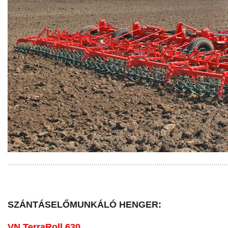
SZÁNTÁSELŐMUNKÁLÓ HENGER:
VN TerraRoll 630