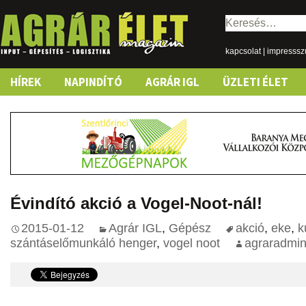
Keresés:
kapcsolat
|
impresss
Skip
HÍREK
NAPINDÍTÓ
AGRÁR IGL
ÜZLETI ÉLET
to
content
Évindító akció a Vogel-Noot-nál!
2015-01-12
Agrár IGL
,
Gépész
akció
,
eke
,
k
szántáselőmunkáló henger
,
vogel noot
agraradmi