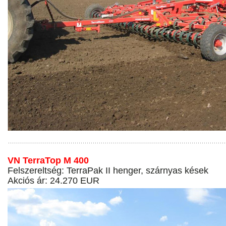
VN TerraTop M 400
Felszereltség: TerraPak II henger, szárnyas kések
Akciós ár: 24.270 EUR