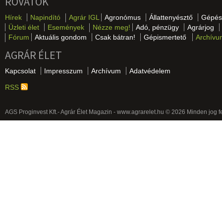
ROVATOK
Hírek
Napindító
Agrár IGL
Agronómus
Állattenyésztő
Gépés
Üzleti élet
Események
Nézze meg!
Adó, pénzügy
Agrárjog
Fórum
Aktuális gondom
Csak bátran!
Gépismertető
Archívu
AGRÁR ÉLET
Kapcsolat
Impresszum
Archívum
Adatvédelem
RSS
AGS Proginvest Kft.- Agrár Élet Magazin - www.agrarelet.hu © 2026 Minden jog f