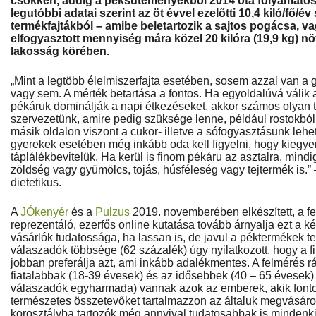
csökken, addig a péksüteményekből 2014 óta folyamato
legutóbbi adatai szerint az öt évvel ezelőtti 10,4 kiló/fő/év
termékfajtákból – amibe beletartozik a sajtos pogácsa, va
elfogyasztott mennyiség mára közel 20 kilóra (19,9 kg) n
lakosság körében.
„Mint a legtöbb élelmiszerfajta esetében, sosem azzal van a 
vagy sem. A mérték betartása a fontos. Ha egyoldalúvá válik a
pékáruk dominálják a napi étkezéseket, akkor számos olyan
szervezetünk, amire pedig szüksége lenne, például rostokbó
másik oldalon viszont a cukor- illetve a sófogyasztásunk lehet
gyerekek esetében még inkább oda kell figyelni, hogy kiegye
táplálékbevitelük. Ha kerül is finom pékáru az asztalra, mindi
zöldség vagy gyümölcs, tojás, húsféleség vagy tejtermék is.
dietetikus.
A
JÓkenyér
és a
Pulzus
2019. novemberében elkészített, a fe
reprezentáló, ezerfős online kutatása tovább árnyalja ezt a ké
vásárlók tudatossága, ha lassan is, de javul a péktermékek t
válaszadók többsége (62 százalék) úgy nyilatkozott, hogy a 
jobban preferálja azt, ami inkább adalékmentes. A felmérés rá
fiatalabbak (18-39 évesek) és az idősebbek (40 – 65 évesek)
válaszadók egyharmada) vannak azok az emberek, akik fonto
természetes összetevőket tartalmazzon az általuk megvásáro
korosztályba tartozók még annyival tudatosabbak is mindenk