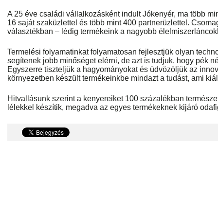
A 25 éve családi vállalkozásként indult Jókenyér, ma több min
16 saját szaküzlettel és több mint 400 partnerüzlettel. Csomag
választékban – lédig termékeink a nagyobb élelmiszerláncok
Termelési folyamatinkat folyamatosan fejlesztjük olyan techno
segítenek jobb minőséget elérni, de azt is tudjuk, hogy pék né
Egyszerre tiszteljük a hagyományokat és üdvözöljük az innov
környezetben készült termékeinkbe mindazt a tudást, ami kiáll
Hitvallásunk szerint a kenyereiket 100 százalékban természe
lélekkel készítik, megadva az egyes termékeknek kijáró odafig