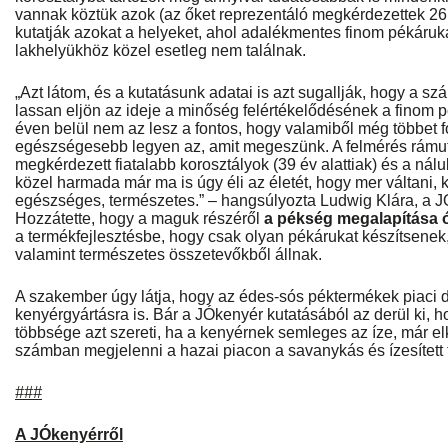
vannak köztük azok (az őket reprezentáló megkérdezettek 26 s
kutatják azokat a helyeket, ahol adalékmentes finom pékáruka
lakhelyükhöz közel esetleg nem találnak.
„Azt látom, és a kutatásunk adatai is azt sugallják, hogy a 
lassan eljön az ideje a minőség felértékelődésének a finom p
éven belül nem az lesz a fontos, hogy valamiből még többet 
egészségesebb legyen az, amit megeszünk. A felmérés rámuta
megkérdezett fiatalabb korosztályok (39 év alattiak) és a ná
közel harmada már ma is úgy éli az életét, hogy mer váltani, 
egészséges, természetes.” – hangsúlyozta Ludwig Klára, a J
Hozzátette, hogy a maguk részéről
a pékség megalapítása 
a termékfejlesztésbe, hogy csak olyan pékárukat készítsene
valamint természetes összetevőkből állnak.
A szakember úgy látja, hogy az édes-sós péktermékek piaci 
kenyérgyártásra is. Bár a JÓkenyér kutatásából az derül ki, 
többsége azt szereti, ha a kenyérnek semleges az íze, már 
számban megjelenni a hazai piacon a savanykás és ízesített 
###
A JÓkenyérről