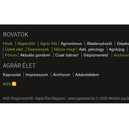
ROVATOK
Hírek
Napindító
Agrár IGL
Agronómus
Állattenyésztő
Gépés
Üzleti élet
Események
Nézze meg!
Adó, pénzügy
Agrárjog
Fórum
Aktuális gondom
Csak bátran!
Gépismertető
Archívu
AGRÁR ÉLET
Kapcsolat
Impresszum
Archívum
Adatvédelem
RSS
AGS Proginvest Kft.- Agrár Élet Magazin - www.agrarelet.hu © 2026 Minden jog f