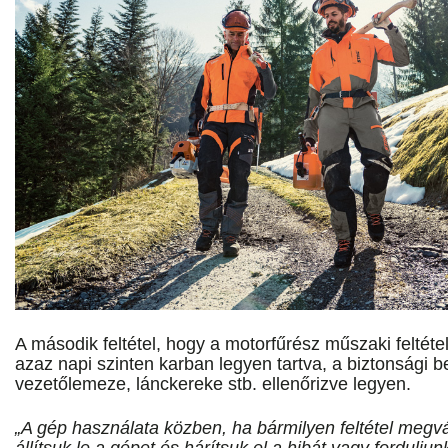
A második feltétel, hogy a motorfűrész műszaki feltéte
azaz napi szinten karban legyen tartva, a biztonsági 
vezetőlemeze, lánckereke stb. ellenőrizve legyen.
„A gép használata közben, ha bármilyen feltétel megvá
állítsuk le a gépet és hárítsuk el a hibát vagy fordulju