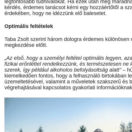
legfontosabb tudnivalókat. Ha ezek után még maradn
kérdés, érdemes tanácsot kérni egy hozzáértőtől a s
érdekében, hogy ne idézzünk elő balesetet.
Optimális feltételek
Taba Zsolt szerint három dologra érdemes különösen
megkezdése előtt.
„Az első, hogy a személyi feltétel optimális legyen, az
fizikai erőnléttel rendelkezzünk, és természetesen ne
szerek, így például alkoholos befolyásoltság alatt”
– hú
kiemelkedően fontos, hogy a felhasználó birtokában le
üzemeltetésével, valamint a műveletek szakszerű és 
végrehajtásával kapcsolatos gyakorlati információknak