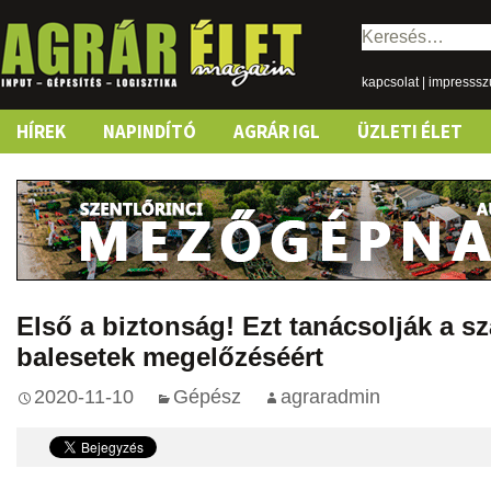
Keresés:
kapcsolat
|
impresss
Skip
HÍREK
NAPINDÍTÓ
AGRÁR IGL
ÜZLETI ÉLET
to
content
Első a biztonság! Ezt tanácsolják a sz
balesetek megelőzéséért
2020-11-10
Gépész
agraradmin