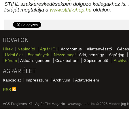
STIHL szakkereskedésekben dolgozó kollégákhoz is.
listáját megtalálja a
www.stihl-shop.hu
oldalon.
ROVATOK
Hírek
Napindító
Agrár IGL
Agronómus
Állattenyésztő
Gépés
Üzleti élet
Események
Nézze meg!
Adó, pénzügy
Agrárjog
Fórum
Aktuális gondom
Csak bátran!
Gépismertető
Archívu
AGRÁR ÉLET
Kapcsolat
Impresszum
Archívum
Adatvédelem
RSS
AGS Proginvest Kft.- Agrár Élet Magazin - www.agrarelet.hu © 2026 Minden jog f