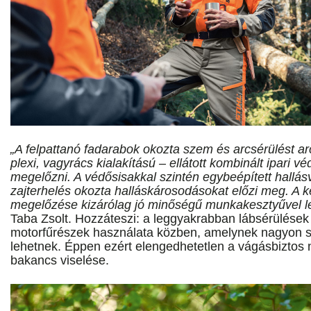
„A felpattanó fadarabok okozta szem és arcsérülést a
plexi, vagyrács kialakítású – ellátott kombinált ipari v
megelőzni. A védősisakkal szintén egybeépített hallás
zajterhelés okozta halláskárosodásokat előzi meg. A k
megelőzése kizárólag jó minőségű munkakesztyűvel l
Taba Zsolt. Hozzáteszi: a leggyakrabban lábsérülése
motorfűrészek használata közben, amelynek nagyon s
lehetnek. Éppen ezért elengedhetetlen a vágásbiztos 
bakancs viselése.