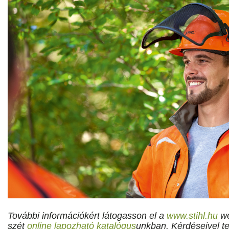
További információkért látogasson el a
www.stihl.hu
we
szét
online lapozható katalógus
unkban. Kérdéseivel t