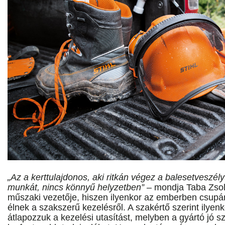
„Az a kerttulajdonos, aki ritkán végez a balesetveszély
munkát, nincs könnyű helyzetben”
– mondja Taba Zsol
műszaki vezetője, hiszen ilyenkor az emberben csupá
élnek a szakszerű kezelésről. A szakértő szerint ilyen
átlapozzuk a kezelési utasítást, melyben a gyártó jó s