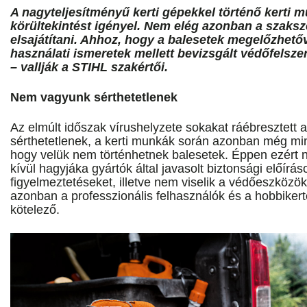
A nagyteljesítményű kerti gépekkel történő kerti 
körültekintést igényel. Nem elég azonban a szaksz
elsajátítani. Ahhoz, hogy a balesetek megelőzhető
használati ismeretek mellett bevizsgált védőfelsze
– vallják a STIHL szakértői.
Nem vagyunk sérthetetlenek
Az elmúlt időszak vírushelyzete sokakat ráébresztett
sérthetetlenek, a kerti munkák során azonban még min
hogy velük nem történhetnek balesetek. Éppen ezért 
kívül hagyjáka gyártók által javasolt biztonsági előírás
figyelmeztetéseket, illetve nem viselik a védőeszközö
azonban a professzionális felhasználók és a hobbiker
kötelező.