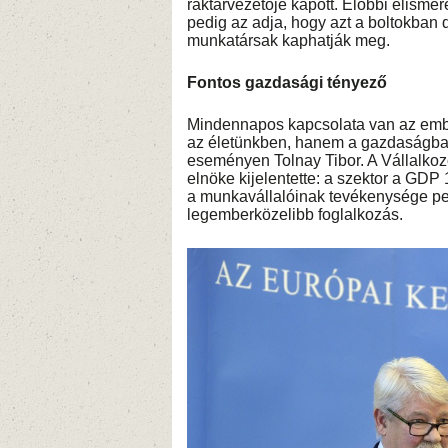
raktárvezetője kapott. Előbbi elisme
pedig az adja, hogy azt a boltokban 
munkatársak kaphatják meg.
Fontos gazdasági tényező
Mindennapos kapcsolata van az emb
az életünkben, hanem a gazdaságban 
eseményen Tolnay Tibor. A Vállalk
elnöke kijelentette: a szektor a GDP 
a munkavállalóinak tevékenysége pe
legemberközelibb foglalkozás.