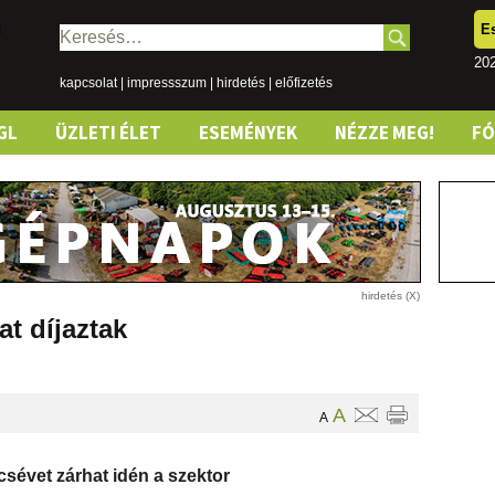
E
Keresés:
202
kapcsolat
|
impressszum
|
hirdetés
|
előfizetés
GL
ÜZLETI ÉLET
ESEMÉNYEK
NÉZZE MEG!
F
t díjaztak
A
A
sévet zárhat idén a szektor