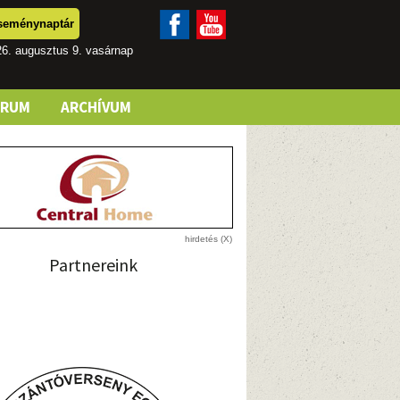
seménynaptár
6. augusztus 9. vasárnap
ÓRUM
ARCHÍVUM
Partnereink