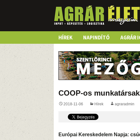
Skip
HÍREK
NAPINDÍTÓ
AGRÁR I
to
content
COOP-os munkatársaka
2018-11-06
Hírek
agraradmin
Európai Kereskedelem Napja: csúc