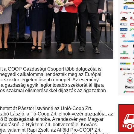
lt a COOP Gazdasági Csoport több dolgozója is
ennegyedik alkalommal rendezték meg az Európai
i szektor legjelentősebb ünnepét. Az esemény
 gazdaság egyik legfontosabb szektorát állítja a
os szakmai elismerésekkel díjazzák az ágazatban
etett át Pásztor Istvánné az Unió-Coop Zrt.
zabó László, a Tó-Coop Zrt. elnök-vezérigazgatója, az
Bizottságának elnöke. A rendezvényen Magyar
Andrásné, a Nyírzem Zrt. boltvezetője, Kovács
ője, valamint Rapi Zsolt, az Alföld Pro-COOP Zrt.