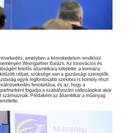
a növekedés, amelyben a kereskedelem rendkívül
 eseményen Weingartner Balázs. Az Innovációs és
óságért felelős államtitkára kifejtette: a kormány
itűzött céljait, szüksége van a gazdasági szereplők
daság egyik legfontosabb szektora is komoly részt
reálnövekedés fenntartása, és az, hogy a
partnerként fogadja a szabályozási változásokat akár
ól származnak. Példaként az államtitkár a műanyag
mlítette.