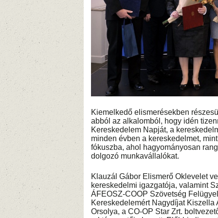
Kiemelkedő elismerésekben részesü
abból az alkalomból, hogy idén tiz
Kereskedelem Napját, a kereskedelm
minden évben a kereskedelmet, mint a
fókuszba, ahol hagyományosan rang
dolgozó munkavállalókat.
Klauzál Gábor Elismerő Oklevelet veh
kereskedelmi igazgatója, valamint S
ÁFEOSZ-COOP Szövetség Felügyelő 
Kereskedelemért Nagydíjat Kiszella 
Orsolya, a CO-OP Star Zrt. boltvezet