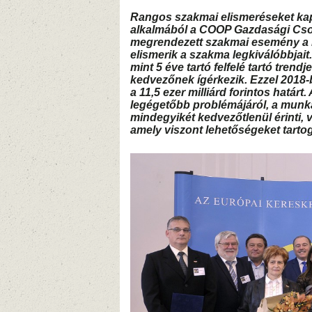
Rangos szakmai elismeréseket ka
alkalmából a COOP Gazdasági Csop
megrendezett szakmai esemény a
elismerik a szakma legkiválóbbjai
mint 5 éve tartó felfelé tartó trend
kedvezőnek ígérkezik. Ezzel 2018
a 11,5 ezer milliárd forintos határ
legégetőbb problémájáról, a munkae
mindegyikét kedvezőtlenül érinti, 
amely viszont lehetőségeket tartog