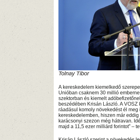
Tolnay Tibor
A kereskedelem kiemelkedő szerepet
Unióban csaknem 30 millió embernek 
szektorban és kiemelt adóbefizetőne
beszédében Krisán László. A VOSZ ke
ráadásul komoly növekedést él meg i
kereskedelemben, hiszen már eddig me
karácsonyi szezon még hátravan. Id
majd a 11,5 ezer milliárd forintot” – t
Krisán László szerint a növekedés