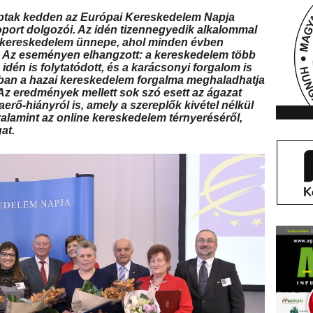
ptak kedden az Európai Kereskedelem Napja
ort dolgozói. Az idén tizennegyedik alkalommal
 kereskedelem ünnepe, ahol minden évben
t. Az eseményen elhangzott: a kereskedelem több
je idén is folytatódott, és a karácsonyi forgalom is
-ban a hazai kereskedelem forgalma meghaladhatja
t. Az eredmények mellett sok szó esett az ágazat
rő-hiányról is, amely a szereplők kivétel nélkül
valamint az online kereskedelem térnyeréséről,
at.