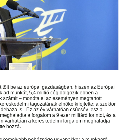
 tölt be az európai gazdaságban, hiszen az Európai
ad munkát, 5,4 millió cég dolgozik ebben a
k számít – mondta el az eseményen megtartott
reskedelmi tagozatának elnöke kifejtette: a szektor
dehaza is. „Ez az év várhatóan csúcsév lesz a
ghaladta a forgalom a 9 ezer milliárd forintot, és a
én várhatóan a kereskedelmi forgalom meghaladja
ette hozzá.
 legkomolyabb nehézsége ugyanakkor a munkaerő-