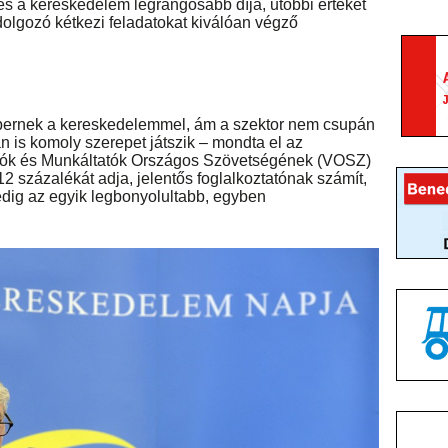
rés a kereskedelem legrangosabb díja, utóbbi értékét
dolgozó kétkezi feladatokat kiválóan végző
ernek a kereskedelemmel, ám a szektor nem csupán
is komoly szerepet játszik – mondta el az
ozók és Munkáltatók Országos Szövetségének (VOSZ)
12 százalékát adja, jelentős foglalkoztatónak számít,
dig az egyik legbonyolultabb, egyben