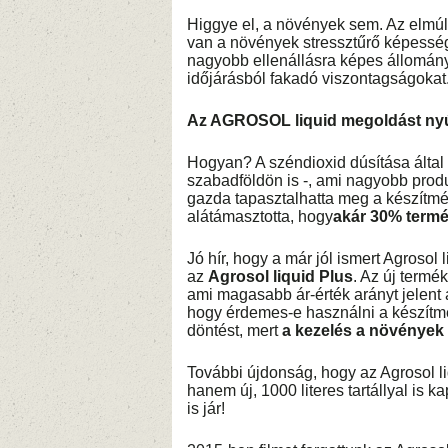
Higgye el, a növények sem. Az elmúlt
van a növények stressztűrő képesség
nagyobb ellenállásra képes állomán
időjárásból fakadó viszontagságokat
Az AGROSOL liquid megoldást nyú
Hogyan? A széndioxid dúsítása által e
szabadföldön is -, ami nagyobb prod
gazda tapasztalhatta meg a készítmén
alátámasztotta, hogy
akár 30% termé
Jó hír, hogy a már jól ismert Agrosol
az
Agrosol liquid Plus
. Az új termé
ami magasabb ár-érték arányt jelent 
hogy érdemes-e használni a készítm
döntést, mert
a kezelés a növények 
További újdonság, hogy az Agrosol l
hanem új, 1000 literes tartállyal is
is jár!