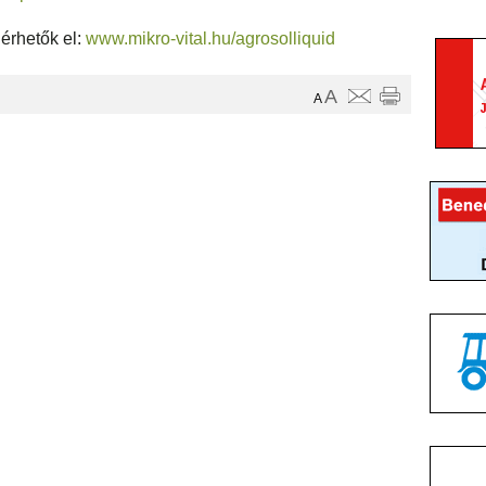
 érhetők el:
www.mikro-vital.hu/agrosol
liquid
A
A