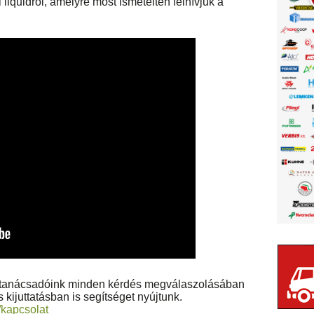
 liquidről, amelyre most ismételten felhívjuk a
ktanácsadóink minden kérdés megválaszolásában
s kijuttatásban is segítséget nyújtunk.
/kapcsolat