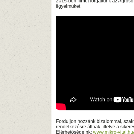
2015-ben filmet forgattunk az Agrosol
figyelmüket
Forduljon hozzánk bizalommal, sza
rendelkezésre állnak, illetve a sikere
Elérhetőségeink:
www.mikro-vit
al.hu