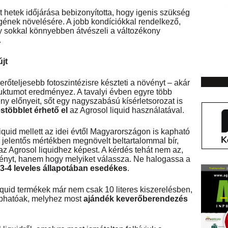
 hetek időjárása bebizonyította, hogy igenis szükség
ének növelésére. A jobb kondíciókkal rendelkező,
y sokkal könnyebben átvészeli a változékony
.
jt
rőteljesebb fotoszintézisre készteti a növényt – akár
uktumot eredményez. A tavalyi évben egyre több
y előnyeit, sőt egy nagyszabású kísérletsorozat is
stöbblet érhető el
az Agrosol liquid használatával.
 liquid mellett az idei évtől Magyarországon is kapható
k jelentős mértékben megnövelt beltartalommal bír,
az Agrosol liquidhez képest. A kérdés tehát nem az,
ényt, hanem hogy melyiket válassza. Ne halogassa a
3-4 leveles állapotában esedékes
.
iquid termékek már nem csak 10 literes kiszerelésben,
 kaphatóak, melyhez most
ajándék keverőberendezés