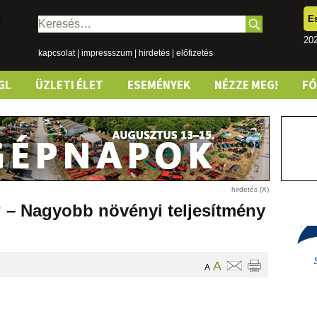
E
Keresés:
20
kapcsolat
|
impressszum
|
hirdetés
|
előfizetés
GL
ÜZLETI ÉLET
ESEMÉNYEK
NÉZZE MEG!
F
? – Nagyobb növényi teljesítmény
A
A