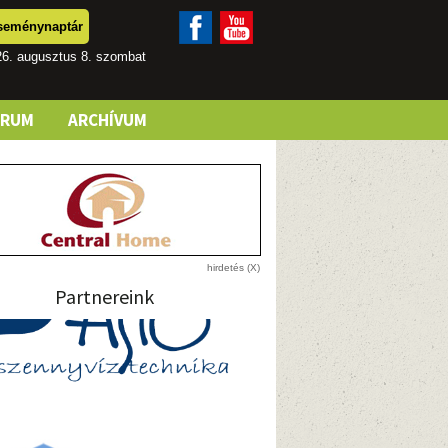
seménynaptár
26. augusztus 8. szombat
ÓRUM
ARCHÍVUM
Partnereink