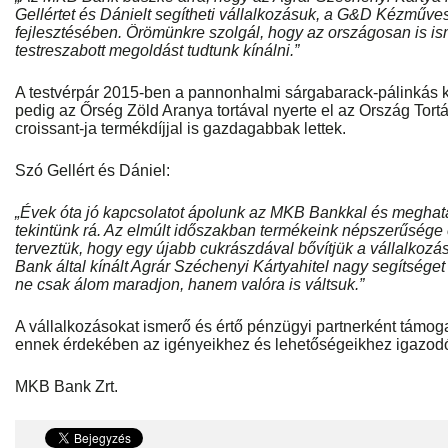
Gellértet és Dánielt segítheti vállalkozásuk, a G&D Kézműv
fejlesztésében. Örömünkre szolgál, hogy az országosan is i
testreszabott megoldást tudtunk kínálni.”
A testvérpár 2015-ben a pannonhalmi sárgabarack-pálinkás k
pedig az Őrség Zöld Aranya tortával nyerte el az Ország Tort
croissant-ja termékdíjjal is gazdagabbak lettek.
Szó Gellért és Dániel:
„Évek óta jó kapcsolatot ápolunk az MKB Bankkal és meghat
tekintünk rá. Az elmúlt időszakban termékeink népszerűsége e
terveztük, hogy egy újabb cukrászdával bővítjük a vállalkozá
Bank által kínált Agrár Széchenyi Kártyahitel nagy segítséget
ne csak álom maradjon, hanem valóra is váltsuk.”
A vállalkozásokat ismerő és értő pénzügyi partnerként támo
ennek érdekében az igényeikhez és lehetőségeikhez igazodó 
MKB Bank Zrt.