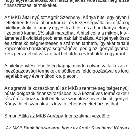
hogy egyre tudatosabban használják és válasszák meg a szá
finanszírozási termékeket.
Az MKB által nyújtott Agrár Széchenyi Kártya hitel egy oly
feltételrendszerű, állami kamat- és kezességvállalási díjtámo
hitelkonstrukció, amely egyesíti a hitel- és a bankkártya előn
fizetendő kamat 1% alatt maradhat. A hitel célja a mikro-, kis
átmeneti likviditási problémáinak áthidalása. Az igényelt ös
és szinte költségmentesen a számlán tartható, így akár tartalé
kapcsolódó bankkártya segítségével pedig az igénylő gyorsan
készpénz nélkül vásárolhat belföldön és külföldön egyaránt.
A hiteligénylési lehetőség kapuja minden olyan vállalkozás elő
mezőgazdasági termékek elsődleges feldolgozásával és forg
legalább egy éve működik a piacon.
Az agrárvállalkozásokon túl az MKB szeretne segítséget nyúj
húsfeldolgozók finanszírozásban is. A kézműves termékeket e
részéről a hozzáadott érték sokszor plusz invesztíciót igénye
Kártya hitel számukra is kiváló lehetőségeket biztosíthat.
Simon Attila az MKB Agrárpartner szakmai vezetője:
„Az MKB Bank büszke arra, hogy az Agrár Széchenyi Kártya h