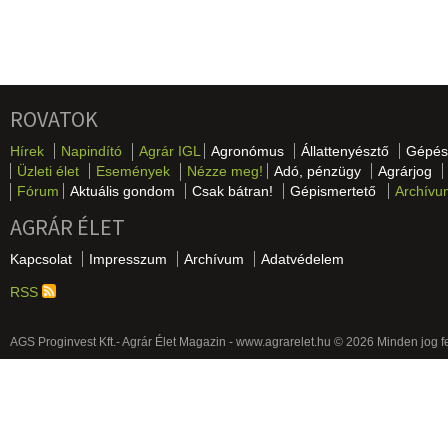
ROVATOK
Hírek
Napindító
Agrár IGL
Agronómus
Állattenyésztő
Gépés
Üzleti élet
Események
Nézze meg!
Adó, pénzügy
Agrárjog
Fórum
Aktuális gondom
Csak bátran!
Gépismertető
Archívu
AGRÁR ÉLET
Kapcsolat
Impresszum
Archívum
Adatvédelem
RSS
AGS Proginvest Kft.- Agrár Élet Magazin - www.agrarelet.hu © 2026 Minden jog f