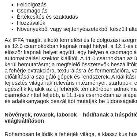
Feldolgozás
Csomagolás
Értékesítés és szaktudás
Hozzávalók
Növényekből vagy sejttenyészetekből készült alte
Az IFFA magját alkotó termelési és feldolgozási szegm
és 12.0 csarnokokban kapnak majd helyet, a 12.1-es
először kapnak helyet együtt, egy helyen a csomagolás
automatizálási szektor kiállítói. A 11.0 csarnokban az ú
kerül bemutatásra; a megfelelő összetevők beszállítóin 
a fehérje extrakcióra, texturálásra és fermentációra, v
előállítására szolgáló gépek és rendszerek. A kiállítás
fejlesztés világának releváns intézményei, startupok,
egészítik ki, akik az új fehérjék témakörében adnak maj
csarnokszinttel feljebb, a 11.1-es csarnokban az alap
és adalékanyagok beszállítói mutatják be újdonságaika
Növények, rovarok, laborok – hódítanak a húspótló
világkiállításon
Rohamosan fejlődik a fehérjék világa, a klasszikus hús