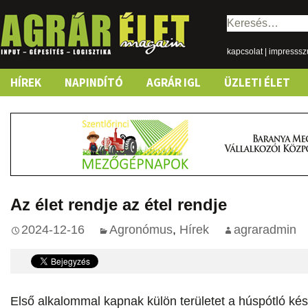
Keresés:
kapcsolat
|
impresss
Skip
HÍREK
NAPINDÍTÓ
AGRÁR IGL
ÜZLETI ÉLET
to
content
Az élet rendje az étel rendje
2024-12-16
Agronómus
,
Hírek
agraradmin
Első alkalommal kapnak külön területet a húspótló ké