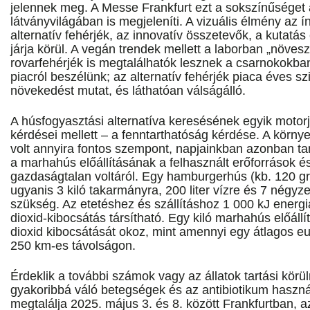
jelennek meg. A Messe Frankfurt ezt a sokszínűséget 
látványvilágában is megjeleníti. A vizuális élmény az 
alternatív fehérjék, az innovatív összetevők, a kutatá
járja körül. A vegán trendek mellett a laborban „növesz
rovarfehérjék is megtalálhatók lesznek a csarnokokba
piacról beszélünk; az alternatív fehérjék piaca éves s
növekedést mutat, és láthatóan válságálló.
A húsfogyasztási alternatíva keresésének egyik motorj
kérdései mellett – a fenntarthatóság kérdése. A körn
volt annyira fontos szempont, napjainkban azonban t
a marhahús előállításának a felhasznált erőforrások é
gazdaságtalan voltáról. Egy hamburgerhús (kb. 120 g
ugyanis 3 kiló takarmányra, 200 liter vízre és 7 négyz
szükség. Az etetéshez és szállításhoz 1 000 kJ energi
dioxid-kibocsátás társítható. Egy kiló marhahús előállí
dioxid kibocsátását okoz, mint amennyi egy átlagos e
250 km-es távolságon.
Érdeklik a további számok vagy az állatok tartási körü
gyakoribbá váló betegségek és az antibiotikum haszná
megtalálja 2025. május 3. és 8. között Frankfurtban, a