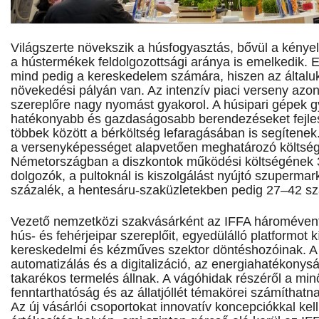
Világszerte növekszik a húsfogyasztás, bővül a kényel
a hústermékek feldolgozottsági aránya is emelkedik. Ez
mind pedig a kereskedelem számára, hiszen az általuk 
növekedési pályán van. Az intenzív piaci verseny azo
szereplőre nagy nyomást gyakorol. A húsipari gépek gy
hatékonyabb és gazdaságosabb berendezéseket fejles
többek között a bérköltség lefaragásában is segítenek
a versenyképességet alapvetően meghatározó költség
Németországban a diszkontok működési költségének 3
dolgozók, a pultoknál is kiszolgálást nyújtó szuperm
százalék, a hentesáru-szaküzletekben pedig 27–42 sz
Vezető nemzetközi szakvásárként az IFFA háromévent
hús- és fehérjeipar szereplőit, egyedülálló platformot k
kereskedelmi és kézműves szektor döntéshozóinak. A k
automatizálás és a digitalizáció, az energiahatékonysá
takarékos termelés állnak. A vágóhidak részéről a min
fenntarthatóság és az állatjóllét témakörei számíthatn
Az új vásárlói csoportokat innovatív koncepciókkal kel