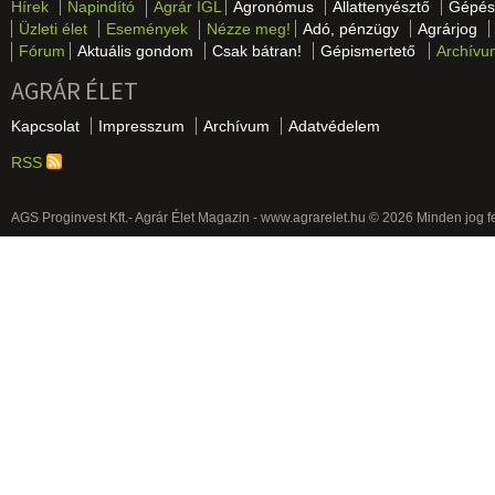
Hírek
Napindító
Agrár IGL
Agronómus
Állattenyésztő
Gépés
Üzleti élet
Események
Nézze meg!
Adó, pénzügy
Agrárjog
Fórum
Aktuális gondom
Csak bátran!
Gépismertető
Archívu
AGRÁR ÉLET
Kapcsolat
Impresszum
Archívum
Adatvédelem
RSS
AGS Proginvest Kft.- Agrár Élet Magazin - www.agrarelet.hu © 2026 Minden jog f