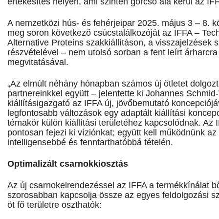
értékesítés helyén, ami szinten górcső alá kerül az IF
A nemzetközi hús- és fehérjeipar 2025. május 3 – 8. kö
meg soron következő csúcstalálkozóját az IFFA – Tec
Alternative Proteins szakkiállításon, a visszajelzések s
részvételével – nem utolsó sorban a fent leírt árharcra
megvitatásával.
„Az elmúlt néhány hónapban számos új ötletet dolgoztu
partnereinkkel együtt – jelentette ki Johannes Schmi
kiállításigazgató az IFFA új, jövőbemutató koncepciójá
legfontosabb változások egy adaptált kiállítási konce
témakör külön kiállítási területéhez kapcsolódnak. Az
pontosan fejezi ki víziónkat; együtt kell működnünk az
intelligensebbé és fenntarthatóbbá tételén.
Optimalizált csarnokkiosztás
Az új csarnokelrendezéssel az IFFA a termékkínálat b
szorosabban kapcsolja össze az egyes feldolgozási s
öt fő területre oszthatók: