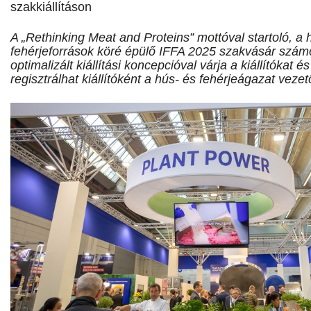
szakkiállításon
A „Rethinking Meat and Proteins” mottóval startoló, a h
fehérjeforrások köré épülő IFFA 2025 szakvásár szám
optimalizált kiállítási koncepcióval várja a kiállítókat 
regisztrálhat kiállítóként a hús- és fehérjeágazat veze