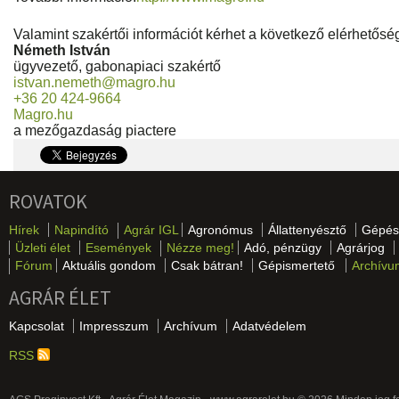
Valamint szakértői információt kérhet a következő elérhetősé
Németh István
ügyvezető, gabonapiaci szakértő
istvan.nemeth@magro.hu
+36 20 424-9664
Magro.hu
a mezőgazdaság piactere
ROVATOK
Hírek
Napindító
Agrár IGL
Agronómus
Állattenyésztő
Gépés
Üzleti élet
Események
Nézze meg!
Adó, pénzügy
Agrárjog
Fórum
Aktuális gondom
Csak bátran!
Gépismertető
Archívu
AGRÁR ÉLET
Kapcsolat
Impresszum
Archívum
Adatvédelem
RSS