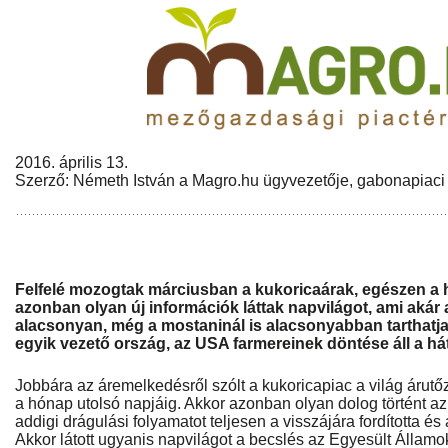
2016. április 13.
Szerző: Németh István a Magro.hu ügyvezetője, gabonapiaci
Felfelé mozogtak márciusban a kukoricaárak, egészen a 
azonban olyan új információk láttak napvilágot, ami akár
alacsonyan, még a mostaninál is alacsonyabban tarthatja
egyik vezető ország, az USA farmereinek döntése áll a há
Jobbára az áremelkedésről szólt a kukoricapiac a világ áru
a hónap utolsó napjáig. Akkor azonban olyan dolog történt 
addigi drágulási folyamatot teljesen a visszájára fordította és
Akkor látott ugyanis napvilágot a becslés az Egyesült Államok