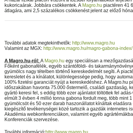
kukoricaárak. Jobbára csökkentek. A
Magro.hu
piactéren 41 6
átlagára, ami 2,5 százalékos csökkenést jelent az előző hón
További adatok megtekinthetők:
http://www.magro.hu
Valamint az MGX:
http://www.magro.hu/magro-
gabona-index/
A Magro.hu-ról:
A
Magro.hu
egy speciálisan a mezőgazdaságr
Főként gabonafélék, egyéb szántóföldi- és takarmánynövények
gyümölcs nagy tételben történő kereskedelmét segíti. A piact
keresletet és a kínálatot, különlegessége pedig, hogy automat
100% fizetési garanciát nyújt a kereskedéshez. A Magro.hu p
időszakában havonta 75.000 őstermelő, családi gazdaság, ke
gyártó keresi fel, s eddig több ezer ajánlatot töltöttek fel adá
elmúlt 3 évben 4 millió tonna gabona fordult meg, több mint 1
gyümölcsöt és 50 ezer darab haszonállatot kínáltak eladásra 
kiegészítő tevékenységei közé tartozik a gazdák internetes i
Akadémia webkonferenciákon, valamint egyéb agrártémákb
Konferenciák szervezése.
További információ:
http://www.magro.hu