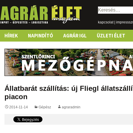
Keresés:
kapcsolat
|
impresss
Skip
HÍREK
NAPINDÍTÓ
AGRÁR IGL
ÜZLETI ÉLET
to
content
Állatbarát szállítás: új Fliegl állatszál
piacon
2014-11-14
Gépész
agraradmin