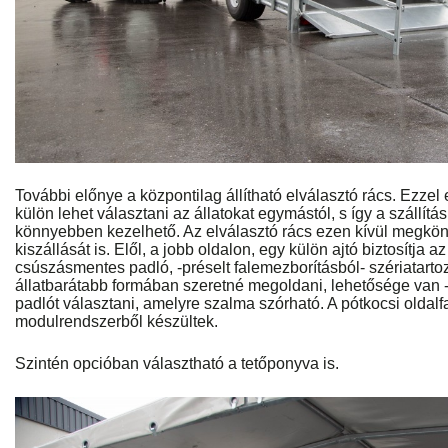
További előnye a központilag állítható elválasztó rács. Ezze
külön lehet választani az állatokat egymástól, s így a szállít
könnyebben kezelhető. Az elválasztó rács ezen kívül megkönny
kiszállását is. Elől, a jobb oldalon, egy külön ajtó biztosítja az
csúszásmentes padló, -préselt falemezborításból- szériatartoz
állatbarátabb formában szeretné megoldani, lehetősége van 
padlót választani, amelyre szalma szórható. A pótkocsi oldalfal
modulrendszerből készültek.
Szintén opcióban választható a tetőponyva is.